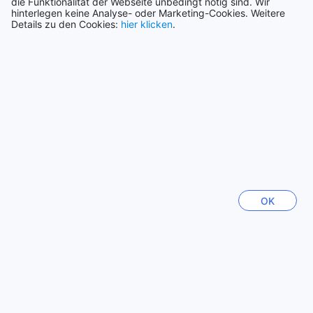
die Funktionalität der Webseite unbedingt nötig sind. Wir
hinterlegen keine Analyse- oder Marketing-Cookies. Weitere
Seoul
Details zu den Cookies:
hier klicken
.
Südkorea
Chiang Mai
Thailand
Bali
Indonesien
Kota Kinabalu
Malaysia
OK
Las Vegas (NV)
USA
Mehr anzeigen
Alle anzeigen