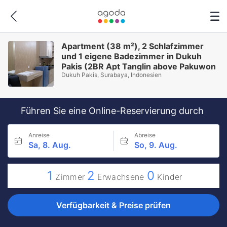
Apartment (38 m²), 2 Schlafzimmer
und 1 eigene Badezimmer in Dukuh
Pakis (2BR Apt Tanglin above Pakuwon
Dukuh Pakis, Surabaya, Indonesien
Mall. Griya Gailen 4)
Führen Sie eine Online-Reservierung durch
Anreise
Abreise
Sa, 8. Aug.
So, 9. Aug.
1
2
0
Zimmer
Erwachsene
Kinder
Verfügbarkeit & Preise prüfen