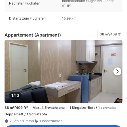
Internationaler Flughafen Juanda
Nächster Flughafen
(SUB)
Distanz zum Flughafen
15,99 km
Appartement (Apartment)
38 m²/409 ft²
1/13
38 m²/409 ft²
Max. 4 Erwachsene
1 Kingsize-Bett / 1 schmales
Doppelbett / 1 Schlafsofa
2 Schlafzimmer
1 Badezimmer