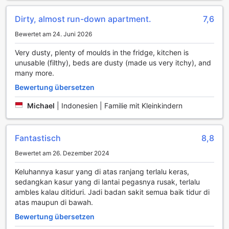
- dish soap + sponge
- hand soap
Dirty, almost run-down apartment.
7,6
- A electrical Stove with a cooker hood
- 2 mineral water bottles
Bewertet am 24. Juni 2026
- cleaning appliances (broom, dust pan)
Very dusty, plenty of moulds in the fridge, kitchen is
- litter bin
unusable (filthy), beds are dusty (made us very itchy), and
- wall clock
many more.
4. The living room :
Bewertung übersetzen
-32 inch flat TV
- 4speaker Radio DVD player
Michael
|
Indonesien | Familie mit Kleinkindern
-TV credensa with background
- 3 seater sofa with cushion
-Coffee table
Fantastisch
8,8
-air conditioner
Bewertet am 26. Dezember 2024
5. The bathroom :
Keluhannya kasur yang di atas ranjang terlalu keras,
- shower with, tempered glass
sedangkan kasur yang di lantai pegasnya rusak, terlalu
- mirror
ambles kalau ditiduri. Jadi badan sakit semua baik tidur di
- sink
atas maupun di bawah.
- toilet with mini shower
Bewertung übersetzen
- plunger
- trash bin