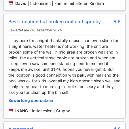
David
|
Indonesien | Familie mit älteren Kindern
- 1 towel hook
The charming balcony is a comfy site for you to relax and
Best Location but broken unit and spooky
5,6
enjoy the pool view and the city view
Bewertet am 24. Dezember 2024
i stay here for a night thankfully cause i can even sleep for
a night here, water heater is not working, the unit are
broken some of the wall in mid area are broken wall and in
toilet, the electrical stove cable are broken and when am
sleep i even saw someone standing next to me and it
keeps me awake, unit 31-10 hopes you never get it. But
the location is good connection with pakuwon mall and the
pool was ok for kids. over all my kids doesn’t sleep well and
i only sleep near to morning since it’s too scary and they
ask you for clean up the bin self
Bewertung übersetzen
INANG
|
Indonesien | Gruppe
Akzeptabel
4,8