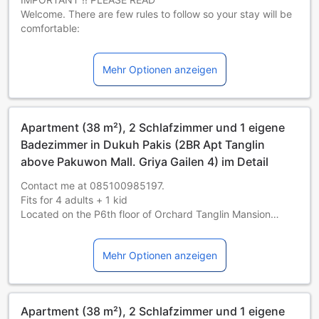
Welcome. There are few rules to follow so your stay will be
comfortable:
1. Please BE CLEAN always. Throw garbage in the Plastic
provided
Mehr Optionen anzeigen
2. No Smoking inside
3. Deposit IDR 300K needed to be paid to BCA no
8620390489 an. Elvin and will be refunded upon Check
Out
Apartment (38 m²), 2 Schlafzimmer und 1 eigene
Badezimmer in Dukuh Pakis (2BR Apt Tanglin
above Pakuwon Mall. Griya Gailen 4) im Detail
Contact me at 085100985197.
Fits for 4 adults + 1 kid
Located on the P6th floor of Orchard Tanglin Mansion
apartment building, this apartment has many perks. It is
only steps away to Indonesia's biggest shopping mall and
Mehr Optionen anzeigen
has unlimited access to building's gym, swimming pool and
kid's playground. Not to mention the jaw dropping view of
Surabaya city, stretching from golf view, city view and
Suramadu Bridge on sight.
Apartment (38 m²), 2 Schlafzimmer und 1 eigene