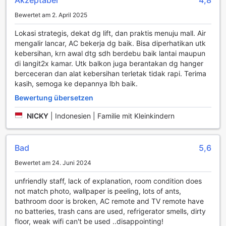
Bewertet am 2. April 2025
Lokasi strategis, dekat dg lift, dan praktis menuju mall. Air
mengalir lancar, AC bekerja dg baik. Bisa diperhatikan utk
kebersihan, krn awal dtg sdh berdebu baik lantai maupun
di langit2x kamar. Utk balkon juga berantakan dg hanger
berceceran dan alat kebersihan terletak tidak rapi. Terima
kasih, semoga ke depannya lbh baik.
Bewertung übersetzen
NICKY
|
Indonesien | Familie mit Kleinkindern
Bad
5,6
Bewertet am 24. Juni 2024
unfriendly staff, lack of explanation, room condition does
not match photo, wallpaper is peeling, lots of ants,
bathroom door is broken, AC remote and TV remote have
no batteries, trash cans are used, refrigerator smells, dirty
floor, weak wifi can't be used ..disappointing!