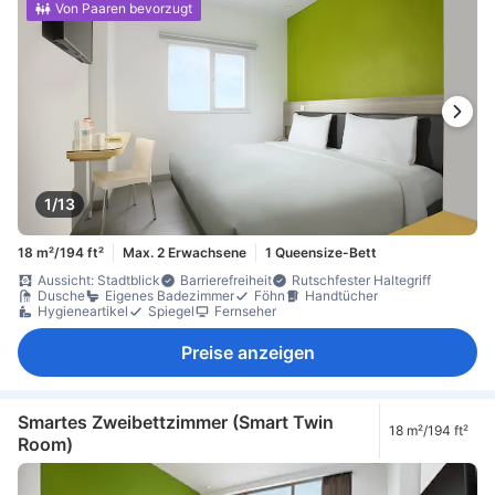
Von Paaren bevorzugt
1/13
18 m²/194 ft²
Max. 2 Erwachsene
1 Queensize-Bett
Aussicht: Stadtblick
Barrierefreiheit
Rutschfester Haltegriff
Dusche
Eigenes Badezimmer
Föhn
Handtücher
Hygieneartikel
Spiegel
Fernseher
Preise anzeigen
Smartes Zweibettzimmer (Smart Twin
18 m²/194 ft²
Room)