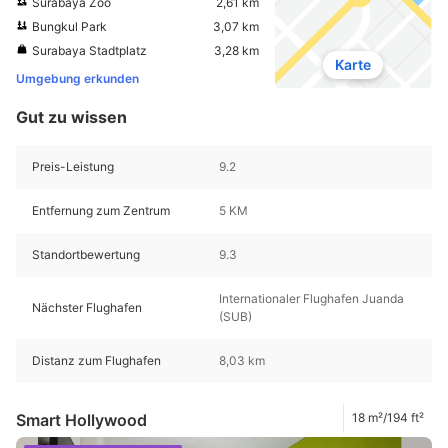
Surabaya Zoo
2,61 km
Bungkul Park
3,07 km
Surabaya Stadtplatz
3,28 km
Karte
Umgebung erkunden
Gut zu wissen
Preis-Leistung
9.2
Entfernung zum Zentrum
5 KM
Standortbewertung
9.3
Internationaler Flughafen Juanda
Nächster Flughafen
(SUB)
Distanz zum Flughafen
8,03 km
Smart Hollywood
18 m²/194 ft²