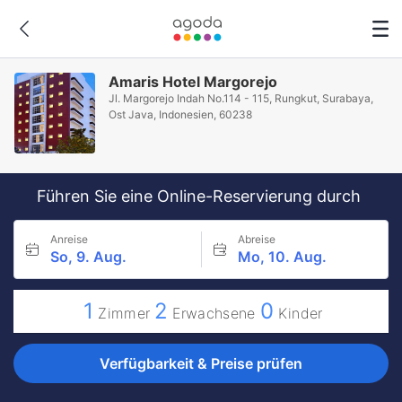
Amaris Hotel Margorejo
Jl. Margorejo Indah No.114 - 115, Rungkut, Surabaya,
Ost Java, Indonesien, 60238
Führen Sie eine Online-Reservierung durch
Anreise
Abreise
So, 9. Aug.
Mo, 10. Aug.
1
2
0
Zimmer
Erwachsene
Kinder
Verfügbarkeit & Preise prüfen