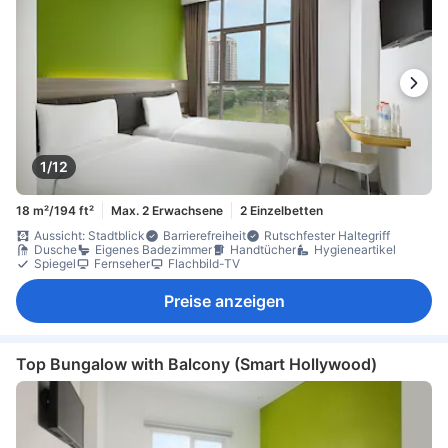
1/12
18 m²/194 ft²
Max. 2 Erwachsene
2 Einzelbetten
Aussicht: Stadtblick
Barrierefreiheit
Rutschfester Haltegriff
Dusche
Eigenes Badezimmer
Handtücher
Hygieneartikel
Spiegel
Fernseher
Flachbild-TV
Preise anzeigen
Top Bungalow with Balcony (Smart Hollywood)