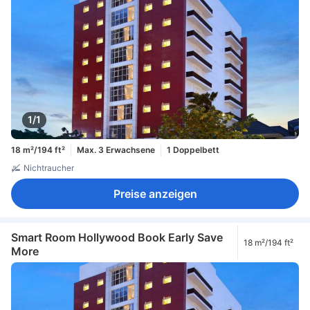
1/1
18 m²/194 ft²
Max. 3 Erwachsene
1 Doppelbett
Nichtraucher
Preise anzeigen
Smart Room Hollywood Book Early Save
18 m²/194 ft²
More