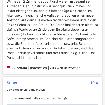
erstklassiger Wäscheservice zur Verfügung, um Ihre
Wir haben 2 Zimmer gebucht und waren insgesamt sehr
Kleidung frisch und ordentlich zu halten. Darüber hinaus
zufrieden. Der Frühstück war sehr gut. Die Zimmer sind
sorgt der tägliche Reinigungsservice dafür, dass Ihr Zimmer
leider nicht ganz sauber, die Bettbezüge sind schon ins
stets in einladendem Zustand ist.
Alter gekommen, manche Auflagen brauchen einen neuen
Sicherheit und Komfort sind im Amaris Hotel Margorejo von
Anstrich. Auf dem Fussboden fanden wir Haare und in den
größter Bedeutung. Die Zimmer sind mit einem Safe
Ecken Schmutz und Staub. Die Safes funktioneren nicht, so
ausgestattet, in dem Sie Ihre Wertsachen sicher
daß wir Wertgegenstände beim Empfang deponieren
aufbewahren können. Der Concierge steht Ihnen jederzeit
mussten (dort auch nicht in abschliessbarem Schrank oder
zur Verfügung, um Ihnen bei Ihren Anliegen zu helfen, sei
Safe untergebracht). Im Bad sind die Luftabsauganlagen
es bei der Buchung von Ausflügen oder der Organisation
bzw. die Badlüfter funktionieren ebensowenig. Schade,
von Transport. Bleiben Sie mit kostenlosem WLAN in allen
aber trotzdem können wir das Hotel empfehlen, weil das
Zimmern und in den öffentlichen Bereichen verbunden, und
Preis-Leistungsverhältnis und der Frühstück gut sind. Das
profitieren Sie von einem schnellen Express-Check-in und -
Personal ist freundlich.
Check-out, der Ihnen wertvolle Zeit spart. Für Raucher gibt
es einen ausgewiesenen Raucherbereich, während Sie Ihr
Sundono
|
Indonesien | Zu zweit unterwegs
Gepäck bequem in der Gepäckaufbewahrung lagern
können, während Sie die Umgebung erkunden.
Super
10,0
Verkehrsanbindungen im Amaris Hotel Margorejo
Bewertet am 25. Januar 2025
Das Amaris Hotel Margorejo in Surabaya bietet seinen
Empfehlenswert, alles super gepflegt👍
Gästen eine Vielzahl an erstklassigen
Transportmöglichkeiten, die den Aufenthalt so angenehm