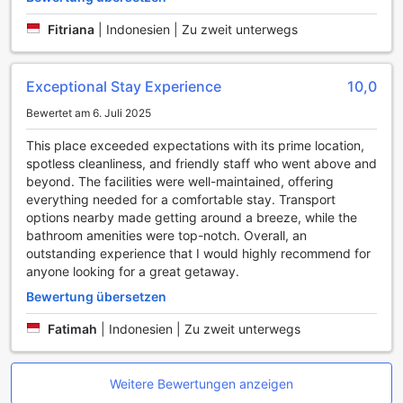
Annehmlichkeiten in jedem Zimmer. Die klimatisierten
Räumlichkeiten sind ideal, um sich nach einem
Fitriana
|
Indonesien | Zu zweit unterwegs
ereignisreichen Tag in Surabaya zu entspannen. Jedes
Zimmer ist mit einem Fernseher ausgestattet, der den
Gästen eine Auswahl an Satelliten- und Kabelprogrammen
Exceptional Stay Experience
10,0
bietet, um ihre Lieblingssendungen zu genießen. Zudem
sorgt ein eigener Balkon oder eine Terrasse dafür, dass Sie
Bewertet am 6. Juli 2025
die frische Luft und den Ausblick in vollen Zügen genießen
This place exceeded expectations with its prime location,
können.
spotless cleanliness, and friendly staff who went above and
Für zusätzlichen Komfort stehen Ihnen im Amaris Hotel
beyond. The facilities were well-maintained, offering
Margorejo zahlreiche Annehmlichkeiten zur Verfügung. Ein
everything needed for a comfortable stay. Transport
Haartrockner, hochwertige Toilettenartikel sowie frische
options nearby made getting around a breeze, while the
Handtücher und Bettwäsche sind Teil der Ausstattung, um
bathroom amenities were top-notch. Overall, an
Ihren Aufenthalt so angenehm wie möglich zu gestalten.
outstanding experience that I would highly recommend for
Darüber hinaus können Sie sich mit einer Tasse
anyone looking for a great getaway.
kostenlosem Kaffee oder Tee verwöhnen lassen, während
Sie sich in der behaglichen Atmosphäre zurücklehnen.
Bewertung übersetzen
Flasche Wasser steht ebenfalls kostenfrei zur Verfügung,
um sicherzustellen, dass Sie immer gut hydriert sind. Die
Fatimah
|
Indonesien | Zu zweit unterwegs
Verdunkelungsvorhänge ermöglichen es Ihnen, in Ruhe zu
schlafen, und die Kaffee- und Teekocher bieten eine
einfache Möglichkeit, sich jederzeit einen warmen Drink
Weitere Bewertungen anzeigen
zuzubereiten.