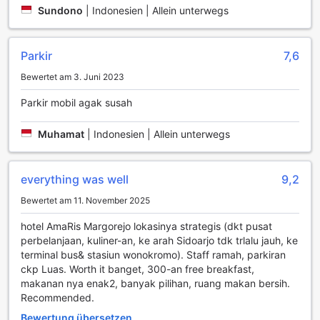
wie möglich gestalten. Mit einem kostenlosen Parkplatz vor
Sundono
|
Indonesien | Allein unterwegs
Ort können Gäste ihr Fahrzeug sicher abstellen und die
Annehmlichkeiten des Hotels ohne Sorgen genießen. Für
diejenigen, die es bevorzugen, selbst zu parken, stehen
Parkir
7,6
ausreichend Stellplätze zur Verfügung, sodass Sie jederzeit
Bewertet am 3. Juni 2023
flexibel und unabhängig sind.
Zusätzlich bietet das Hotel einen praktischen Valet-
Parkir mobil agak susah
Parking-Service, der es Ihnen ermöglicht, Ihr Auto direkt
am Eingang des Hotels abzugeben. Dies spart Zeit und
Muhamat
|
Indonesien | Allein unterwegs
Mühe, insbesondere nach einem langen Reisetag. Für
Gäste, die auf öffentliche Verkehrsmittel angewiesen sind,
steht ein zuverlässiger Taxi-Service zur Verfügung, der Sie
everything was well
9,2
bequem zu Ihrem Ziel bringt. Mit diesen durchdachten
Transportmöglichkeiten sorgt das Amaris Hotel Margorejo
Bewertet am 11. November 2025
dafür, dass Ihre Mobilität während des Aufenthalts optimal
unterstützt wird.
hotel AmaRis Margorejo lokasinya strategis (dkt pusat
perbelanjaan, kuliner-an, ke arah Sidoarjo tdk trlalu jauh, ke
Komfort und Annehmlichkeiten im Amaris Hotel
terminal bus& stasiun wonokromo). Staff ramah, parkiran
Margorejo
ckp Luas. Worth it banget, 300-an free breakfast,
makanan nya enak2, banyak pilihan, ruang makan bersih.
Im Amaris Hotel Margorejo erwartet die Gäste eine
Recommended.
harmonische Kombination aus Komfort und modernen
Bewertung übersetzen