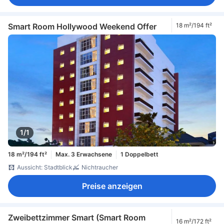
Smart Room Hollywood Weekend Offer
18 m²/194 ft²
1/1
18 m²/194 ft²
Max. 3 Erwachsene
1 Doppelbett
Aussicht: Stadtblick
Nichtraucher
Preise anzeigen
Zweibettzimmer Smart (Smart Room
16 m²/172 ft²