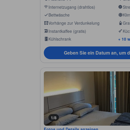
Internetzugang (drahtlos)
Stre
Bettwäsche
Kli
Vorhänge zur Verdunkelung
Gra
Instantkaffee (gratis)
Küc
Kühlschrank
+ 10 w
Geben Sie ein Datum an, um d
1/8
Fotos und Details anzeigen