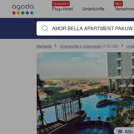
Jüngster Bewertungstrend
Alle Bewertungen auf Agoda sind garantiert von echten Gästen, die i
Sauberkeit
Standort
Service
Aussicht vom Zimmer
Zimmerkomfort
Annehmlichkeiten im Zimmer
Einrichtungen der Unterkunft
Pool
Gastgeber
tooltip
tooltip
tooltip
tooltip
tooltip
tooltip
tooltip
tooltip
tooltip
tooltip
tooltip
tooltip
tooltip
tooltip
tooltip
tooltip
tooltip
tooltip
tooltip
tooltip
tooltip
tooltip
tooltip
tooltip
tooltip
tooltip
tooltip
tooltip
tooltip
tooltip
tooltip
tooltip
tooltip
tooltip
tooltip
tooltip
tooltip
tooltip
tooltip
tooltip
tooltip
tooltip
tooltip
tooltip
tooltip
tooltip
tooltip
tooltip
tooltip
tooltip
tooltip
tooltip
tooltip
tooltip
tooltip
tooltip
tooltip
tooltip
tooltip
tooltip
tooltip
tooltip
tooltip
tooltip
tooltip
tooltip
tooltip
tooltip
tooltip
tooltip
tooltip
tooltip
tooltip
tooltip
tooltip
tooltip
tooltip
tooltip
tooltip
tooltip
tooltip
tooltip
tooltip
tooltip
tooltip
tooltip
tooltip
tooltip
tooltip
tooltip
tooltip
tooltip
tooltip
tooltip
tooltip
tooltip
tooltip
tooltip
tooltip
tooltip
tooltip
tooltip
tooltip
tooltip
tooltip
tooltip
tooltip
tooltip
tooltip
tooltip
tooltip
tooltip
tooltip
tooltip
tooltip
tooltip
tooltip
tooltip
tooltip
tooltip
tooltip
tooltip
tooltip
tooltip
tooltip
tooltip
tooltip
tooltip
tooltip
tooltip
tooltip
tooltip
tooltip
tooltip
tooltip
tooltip
tooltip
tooltip
tooltip
tooltip
tooltip
tooltip
tooltip
tooltip
tooltip
tooltip
sentiment-positive-indicator
sentiment-negative-indicator
sentiment-positive-indicator
sentiment-negative-indicator
sentiment-positive-indicator
sentiment-negative-indicator
sentiment-positive-indicator
sentiment-positive-indicator
sentiment-negative-indicator
sentiment-positive-indicator
sentiment-negative-indicator
sentiment-positive-indicator
sentiment-positive-indicator
sentiment-positive-indicator
Zimmer 3 (Room 3)
Aussicht: Stadtblick
Dusche
Eigenes Badezimmer
Hygieneartikel
Putzmittel
Spiegel
Flachbild-TV
Gratis-WLAN
Streaming-Dienste (wie z. B. Netflix)
Bettwäsche
Klimaanlage
Vorhänge zur Verdunkelung
Gratis-Wasser
Instantkaffee (gratis)
Küchengeschirr
Zimmer 2 (Room 2)
Dusche
Eigenes Badezimmer
Hygieneartikel
Putzmittel
Spiegel
Flachbild-TV
Gratis-WLAN
Bettwäsche
Klimaanlage
Gratis-Wasser
Instantkaffee (gratis)
Küchengeschirr
Tee (gratis)
Balkon/Terrasse
Fenster
Zimmer 1 (Room 1)
Dusche
Hygieneartikel
Putzmittel
Spiegel
Flachbild-TV
Gratis-WLAN
Internetzugang (drahtlos)
Streaming-Dienste (wie z. B. Netflix)
Bettwäsche
Klimaanlage
Vorhänge zur Verdunkelung
Gratis-Wasser
Instantkaffee (gratis)
Küchengeschirr
Kühlschrank
Zimmer 8 (Room 8)
Aussicht: Stadtblick
Dusche
Hygieneartikel
Putzmittel
Spiegel
Flachbild-TV
Gratis-WLAN
Internetzugang (drahtlos)
Streaming-Dienste (wie z. B. Netflix)
Bettwäsche
Klimaanlage
Vorhänge zur Verdunkelung
Gratis-Wasser
Instantkaffee (gratis)
Küchengeschirr
Zimmer 5 (Room 5)
Aussicht: Poolblick
Dusche
Hygieneartikel
Putzmittel
Spiegel
Fernseher
Flachbild-TV
Gratis-WLAN
Internetzugang (drahtlos)
Streaming-Dienste (wie z. B. Netflix)
Bettwäsche
Klimaanlage
Vorhänge zur Verdunkelung
Gratis-Wasser
Instantkaffee (gratis)
Zimmer 7 (Room 7)
Dusche
Hygieneartikel
Putzmittel
Spiegel
Flachbild-TV
Gratis-WLAN
Internetzugang (drahtlos)
Streaming-Dienste (wie z. B. Netflix)
Bettwäsche
Klimaanlage
Vorhänge zur Verdunkelung
Gratis-Wasser
Instantkaffee (gratis)
Küchengeschirr
Kühlschrank
Zimmer 4 (Room 4)
Aussicht: Stadtblick
Dusche
Hygieneartikel
Putzmittel
Spiegel
Flachbild-TV
Gratis-WLAN
Internetzugang (drahtlos)
Streaming-Dienste (wie z. B. Netflix)
Bettwäsche
Klimaanlage
Vorhänge zur Verdunkelung
Gratis-Wasser
Instantkaffee (gratis)
Küchengeschirr
Zimmer 6 (Room 6)
Dusche
Eigenes Badezimmer
Hygieneartikel
Spiegel
Flachbild-TV
Gratis-WLAN
Streaming-Dienste (wie z. B. Netflix)
Bettwäsche
Hausschuhe
Klimaanlage
Gratis-Wasser
Instantkaffee (gratis)
Küchengeschirr
Kühlschrank
Tee (gratis)
Zimmer 9 (Room 9)
Dusche
Eigenes Badezimmer
Handtücher
Hygieneartikel
Fernseher
Gratis-WLAN
Pool-Einrichtungen
Streaming-Dienste (wie z. B. Netflix)
Klimaanlage
Gratis-Wasser
Instantkaffee (gratis)
Küchengeschirr
Kühlschrank
Tee (gratis)
Wasserkocher
Zimmer 11 (Room 11)
Details
Bewertung für Zustand/Sauberkeit: 9.6 von 10 – eine hohe Punktzahl in Sura
Bewertung für Lage: 9.6 von 10 – eine hohe Punktzahl in Surabaya
Bewertung für Preis-Leistung: 9.6 von 10 – eine hohe Punktzahl in Surabaya
Bewertung für Einrichtungen: 9.5 von 10 – eine hohe Punktzahl in Surabaya
Bewertung für Service: 9.5 von 10 – eine hohe Punktzahl in Surabaya
Sparpaket!
Neu!
Mentioned in 49 reviews
Mentioned in 37 reviews
Mentioned in 17 reviews
Mentioned in 16 reviews
Mentioned in 14 reviews
Mentioned in 13 reviews
Mentioned in 13 reviews
Mentioned in 10 reviews
Mentioned in 9 reviews
Flug+Hotel
Unterkünfte
Verkehrsm
10 zuletzt von der Unterkunft erhaltene verifizierte Bewertungen
97% Positive
91% Positive
88% Positive
100% Positive
92% Positive
76% Positive
100% Positive
100% Positive
100% Positive
10
10
10
10
10
10
10
10
10
10
2% Unfavourable
8% Unfavourable
11% Unfavourable
7% Unfavourable
23% Unfavourable
Beginnen Sie mit der Eingabe des Unterkunftsnamens od
Neueste zuerst
Startseite
Unterkünfte in Indonesien
(
172.122
)
Unte
Alle