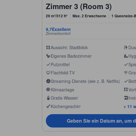
Zimmer 3 (Room 3)
29 m²/312 ft²
Max. 2 Erwachsene
1 Queensize-B
9,7
Exzellent
Zimmerkomfort
Aussicht: Stadtblick
Dus
Eigenes Badezimmer
Hyg
Putzmittel
Spi
Flachbild-TV
Gra
Streaming-Dienste (wie z. B. Netflix)
Bet
Klimaanlage
Vor
Gratis-Wasser
Inst
Küchengeschirr
+ 11 w
Geben Sie ein Datum an, um d