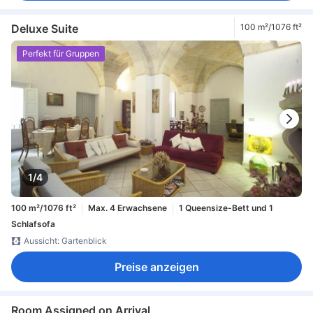
Deluxe Suite
100 m²/1076 ft²
Perfekt für Gruppen
1/4
100 m²/1076 ft²
Max. 4 Erwachsene
1 Queensize-Bett und 1
Schlafsofa
Aussicht: Gartenblick
Preise anzeigen
Room Assigned on Arrival