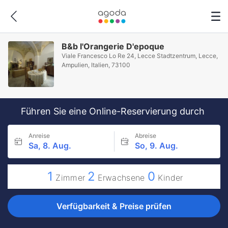
B&b l'Orangerie D'epoque
Viale Francesco Lo Re 24, Lecce Stadtzentrum, Lecce,
Ampulien, Italien, 73100
Führen Sie eine Online-Reservierung durch
Anreise
Abreise
Sa, 8. Aug.
So, 9. Aug.
1
2
0
Zimmer
Erwachsene
Kinder
Verfügbarkeit & Preise prüfen