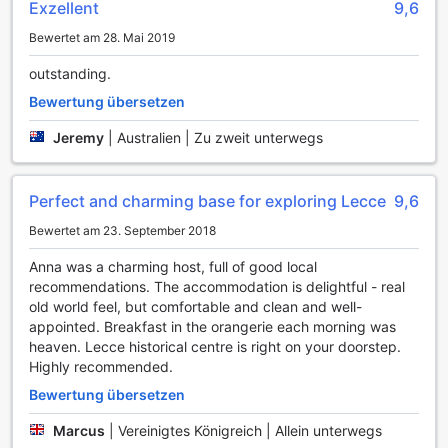
Exzellent
9,6
Momente.
Bewertet am 28. Mai 2019
Bequeme Annehmlichkeiten im B&b l'Orangerie D'epoque
outstanding.
Das B&b l'Orangerie D'epoque in Lecce bietet seinen
Bewertung übersetzen
Gästen eine Vielzahl von Annehmlichkeiten, die den
Aufenthalt so angenehm wie möglich gestalten. In den
Jeremy
|
Australien | Zu zweit unterwegs
öffentlichen Bereichen des Hauses steht Ihnen kostenloses
Wi-Fi zur Verfügung, sodass Sie jederzeit mit Freunden und
Familie in Kontakt bleiben oder Ihre Reisepläne online
Perfect and charming base for exploring Lecce
9,6
aktualisieren können. Ob in der gemütlichen Lounge oder
Bewertet am 23. September 2018
im einladenden Außenbereich, Sie können sich entspannt
zurücklehnen und das Internet nutzen, während Sie die
Anna was a charming host, full of good local
charmante Atmosphäre des B&B genießen.
recommendations. The accommodation is delightful - real
Zusätzlich profitieren alle Gäste von kostenlosem Wi-Fi in
old world feel, but comfortable and clean and well-
den Zimmern, was Ihnen die Freiheit gibt, auch in privater
appointed. Breakfast in the orangerie each morning was
Umgebung online zu surfen oder Ihre Lieblingsfilme zu
heaven. Lecce historical centre is right on your doorstep.
streamen. Die modernen und komfortablen Zimmer sind
Highly recommended.
darauf ausgelegt, Ihnen ein Gefühl von Zuhause zu
Bewertung übersetzen
vermitteln. Und wenn Sie mit viel Gepäck reisen, bietet das
B&b l'Orangerie D'epoque einen praktischen
Marcus
|
Vereinigtes Königreich | Allein unterwegs
Gepäckaufbewahrungsservice. So können Sie Ihr Gepäck