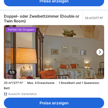
Preise anzeigen
Doppel- oder Zweibettzimmer (Double or
35 m²/377 ft²
Twin Room)
Perfekt für Gruppen
1/5
35 m²/377 ft²
Max. 4 Erwachsene
1 Einzelbett und 1 Queensize-
Bett
Aussicht: Gartenblick
Preise anzeigen