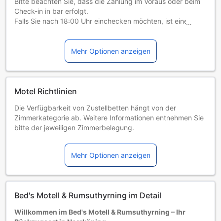
Bitte beachten Sie, dass die Zahlung im Voraus oder beim
Check-in in bar erfolgt.
Falls Sie nach 18:00 Uhr einchecken möchten, ist eine
Vorauszahlung über die Smartphone-App Swish oder
PayPal erforderlich. Ein Check-in nach 22:00 Uhr ist nicht
möglich. Für weitere Einzelheiten wenden Sie sich bitte an
Mehr Optionen anzeigen
die Unterkunft.Bitte teilen Sie der Unterkunft Ihre
voraussichtliche Ankunftszeit im Voraus mit. Nutzen Sie
hierfür bei der Buchung das Feld für besondere Anfragen
oder kontaktieren Sie die Unterkunft direkt. Beim Check-in
Motel Richtlinien
müssen Sie einen Lichtbildausweis sowie eine Kreditkarte
Die Verfügbarkeit von Zustellbetten hängt von der
vorlegen. Sonderwünsche unterliegen der Verfügbarkeit
Zimmerkategorie ab. Weitere Informationen entnehmen Sie
und sind gegebenenfalls mit einem Aufpreis verbunden.
bitte der jeweiligen Zimmerbelegung.
Bei Buchung von mehr als 5 Zimmern könnten andere
Buchungsbestimmungen gelten und zusätzliche Gebühren
Mehr Optionen anzeigen
anfallen.
Bed's Motell & Rumsuthyrning im Detail
Willkommen im Bed's Motell & Rumsuthyrning – Ihr