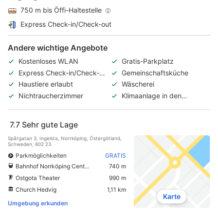
750 m bis Öffi-Haltestelle
Express Check-in/Check-out
Andere wichtige Angebote
Kostenloses WLAN
Gratis-Parkplatz
Express Check-in/Check-
Gemeinschaftsküche
out
Haustiere erlaubt
Wäscherei
Nichtraucherzimmer
Klimaanlage in den
öffentlichen Bereichen
7.7
Sehr gute Lage
Spårgatan 3, Ingelsta, Norrköping, Östergötland,
Schweden, 602 23
Parkmöglichkeiten
GRATIS
Bahnhof Norrköping Central
740 m
Ostgota Theater
990 m
Church Hedvig
1,11 km
Karte
Umgebung erkunden