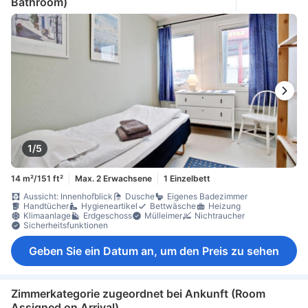
Bathroom)
1/5
14 m²/151 ft²
Max. 2 Erwachsene
1 Einzelbett
Aussicht: Innenhofblick
Dusche
Eigenes Badezimmer
Handtücher
Hygieneartikel
Bettwäsche
Heizung
Klimaanlage
Erdgeschoss
Mülleimer
Nichtraucher
Sicherheitsfunktionen
Geben Sie ein Datum an, um den Preis zu sehen
Zimmerkategorie zugeordnet bei Ankunft (Room
Assigned on Arrival)