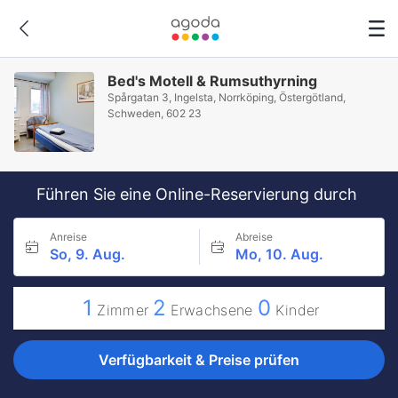
Bed's Motell & Rumsuthyrning
Spårgatan 3, Ingelsta, Norrköping, Östergötland,
Schweden, 602 23
Führen Sie eine Online-Reservierung durch
Anreise
Abreise
So, 9. Aug.
Mo, 10. Aug.
1
2
0
Zimmer
Erwachsene
Kinder
Verfügbarkeit & Preise prüfen