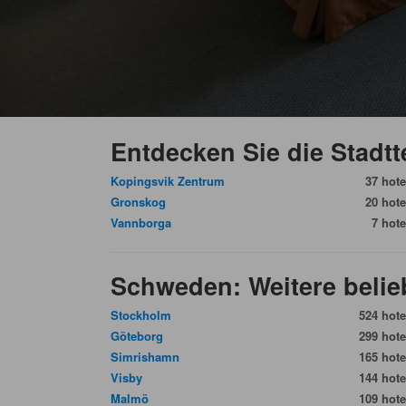
Entdecken Sie die Stadtt
Kopingsvik Zentrum
37 hote
Gronskog
20 hote
Vannborga
7 hote
Schweden: Weitere belieb
Stockholm
524 hote
Göteborg
299 hote
Simrishamn
165 hote
Visby
144 hote
Malmö
109 hote