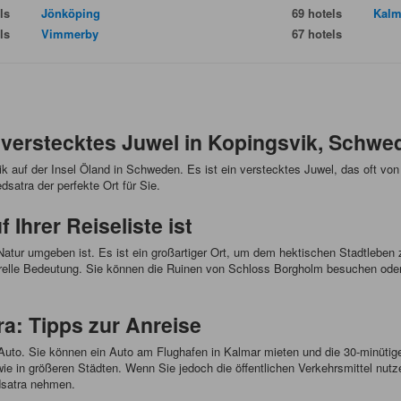
ls
Jönköping
69 hotels
Kalm
ls
Vimmerby
67 hotels
 verstecktes Juwel in Kopingsvik, Schwe
ik auf der Insel Öland in Schweden. Es ist ein verstecktes Juwel, das oft vo
satra der perfekte Ort für Sie.
Ihrer Reiseliste ist
er Natur umgeben ist. Es ist ein großartiger Ort, um dem hektischen Stadtlebe
lturelle Bedeutung. Sie können die Ruinen von Schloss Borgholm besuchen od
a: Tipps zur Anreise
 Auto. Sie können ein Auto am Flughafen in Kalmar mieten und die 30-minütig
ig wie in größeren Städten. Wenn Sie jedoch die öffentlichen Verkehrsmittel 
dsatra nehmen.