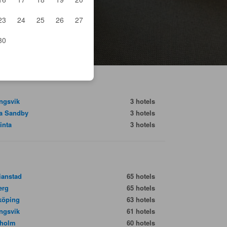
23
24
25
26
27
30
ngsvik
3 hotels
a Sandby
3 hotels
inta
3 hotels
tianstad
65 hotels
erg
65 hotels
köping
63 hotels
ngsvik
61 hotels
gholm
60 hotels