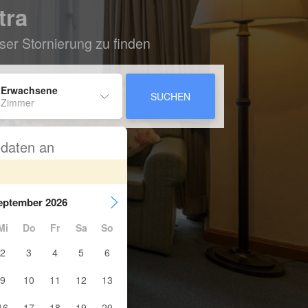
tra
ser Stornierung zu finden
 Erwachsene
SUCHEN
 Zimmer
sedaten an
eptember 2026
Mi
Do
Fr
Sa
So
2
3
4
5
6
9
10
11
12
13
16
17
18
19
20