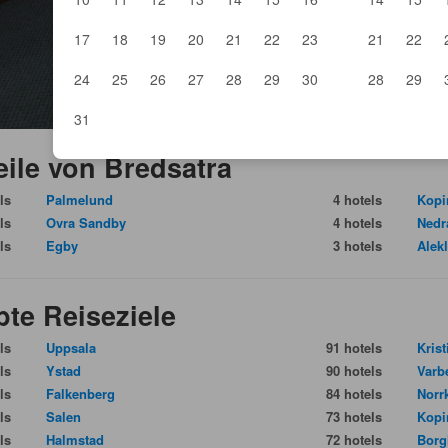
17
18
19
20
21
22
23
21
22
24
25
26
27
28
29
30
28
29
31
eile von Bredsatra
ls
Palmelund
4 hotels
Kopi
ls
Ovra Sandby
4 hotels
Nedr
ls
Egby
3 hotels
Alekl
te Reiseziele
ls
Uppsala
91 hotels
Kris
ls
Ystad
90 hotels
Varb
ls
Falkenberg
84 hotels
Norr
ls
Salen
73 hotels
Kopi
ls
Halmstad
72 hotels
Bor