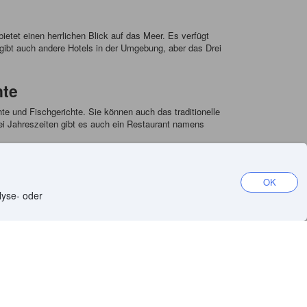
etet einen herrlichen Blick auf das Meer. Es verfügt
s gibt auch andere Hotels in der Umgebung, aber das Drei
hte
hte und Fischgerichte. Sie können auch das traditionelle
ei Jahreszeiten gibt es auch ein Restaurant namens
OK
lyse- oder
App herunterladen
l
iOS-App
Android-App
a
m
entation