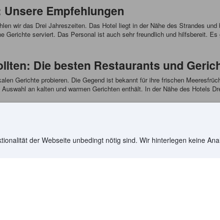
: Unsere Empfehlungen
n wir das Drei Jahreszeiten. Das Hotel liegt in der Nähe des Strandes und bi
 Gerichte serviert. Das Personal ist auch sehr freundlich und hilfsbereit. E
ollten: Die besten Restaurants und Geric
kalen Gerichte probieren. Die Gegend ist bekannt für ihre frischen Meeresfrüc
 Auswahl an kalten und warmen Gerichten enthält. In der Nähe des Hotels Dr
48
)
>
Kalmar Hotels
(
1.042
)
>
Kopingsvik Hotels
(
61
)
>
Bredsatra
ionalität der Webseite unbedingt nötig sind. Wir hinterlegen keine Ana
Reiseziele
Partner werden
Länder/Regionen
YCS-Partnerporta
Alle Flugrouten
Partner Hub
Werben auf Agod
seführer
Affiliate-Program
Agoda-API-Dokum