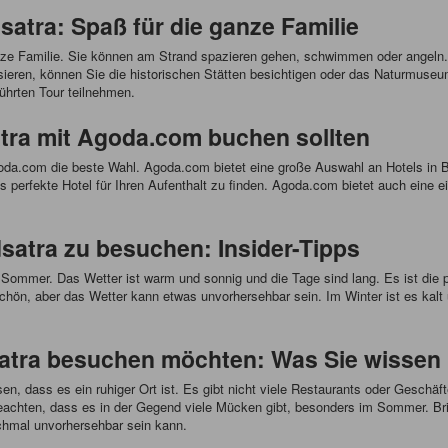
dsatra: Spaß für die ganze Familie
 ganze Familie. Sie können am Strand spazieren gehen, schwimmen oder angel
sieren, können Sie die historischen Stätten besichtigen oder das Naturmus
ührten Tour teilnehmen.
atra mit Agoda.com buchen sollten
oda.com die beste Wahl. Agoda.com bietet eine große Auswahl an Hotels in Br
erfekte Hotel für Ihren Aufenthalt zu finden. Agoda.com bietet auch eine ei
dsatra zu besuchen: Insider-Tipps
 Sommer. Das Wetter ist warm und sonnig und die Tage sind lang. Es ist die 
chön, aber das Wetter kann etwas unvorhersehbar sein. Im Winter ist es kalt 
dsatra besuchen möchten: Was Sie wisse
n, dass es ein ruhiger Ort ist. Es gibt nicht viele Restaurants oder Geschä
achten, dass es in der Gegend viele Mücken gibt, besonders im Sommer. Bri
chmal unvorhersehbar sein kann.