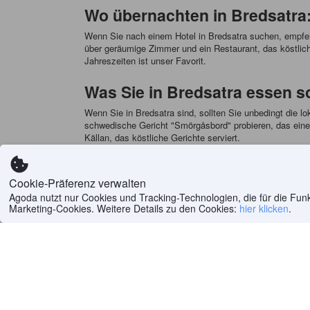
Wo übernachten in Bredsatra
Wenn Sie nach einem Hotel in Bredsatra suchen, empfehle
über geräumige Zimmer und ein Restaurant, das köstliche
Jahreszeiten ist unser Favorit.
Was Sie in Bredsatra essen s
Wenn Sie in Bredsatra sind, sollten Sie unbedingt die lo
schwedische Gericht "Smörgåsbord" probieren, das eine
Källan, das köstliche Gerichte serviert.
Startseite
>
Welt
(
6.505.260
)
>
Schweden Hotels
(
22.1
Cookie-Präferenz verwalten
Agoda nutzt nur Cookies und Tracking-Technologien, die für die Funkt
Marketing-Cookies. Weitere Details zu den Cookies:
hier klicken
.
Hilfe
Unternehmen
Hilfezentrum
Über uns
FAQ
Karriere
Datenschutzerklärung
Presse
Meine Informationen nicht
Ausgewählte Rei
verkaufen
PointsMAX
Cookie-Richtlinie