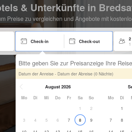
tels & Unterkünfte in Bredsa
um Preise zu vergleichen und Angebote mit kostenlo
2
Check-in
Check-out
1
Bitte geben Sie zur Preisanzeige Ihre Rei
Datum der Anreise - Datum der Abreise
(0 Nächte)
August 2026
S
Mo
Di
Mi
Do
Fr
Sa
So
Mo
Di
1
2
1
3
4
5
6
7
8
9
7
8
10
11
12
13
14
15
16
14
15