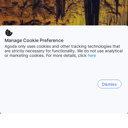
Manage Cookie Preference
Agoda only uses cookies and other tracking technologies that
are strictly necessary for functionality. We do not use analytical
or marketing cookies. For more details, click
here
Dismiss
Startseite
Unterkünfte in Italien
Unterkünfte in Sardinien
Alg