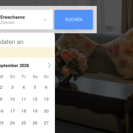
 Erwachsene
SUCHEN
 Zimmer
sedaten an
eptember 2026
Mi
Do
Fr
Sa
So
2
3
4
5
6
9
10
11
12
13
16
17
18
19
20
23
24
25
26
27