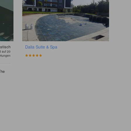
stisch
Dalia Suite & Spa
d auf 20
rtungen
The