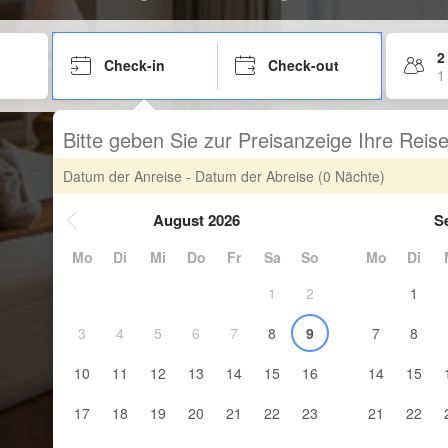
2
Check-in
Check-out
1
Bitte geben Sie zur Preisanzeige Ihre Rei
Datum der Anreise - Datum der Abreise
(0 Nächte)
August 2026
S
Mo
Di
Mi
Do
Fr
Sa
So
Mo
Di
1
2
1
3
4
5
6
7
8
9
7
8
10
11
12
13
14
15
16
14
15
17
18
19
20
21
22
23
21
22