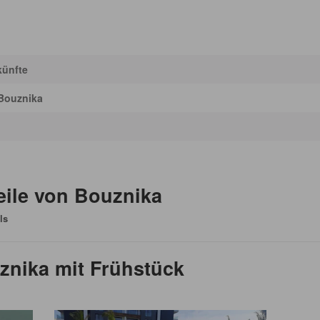
künfte
Bouznika
eile von Bouznika
ls
znika mit Frühstück