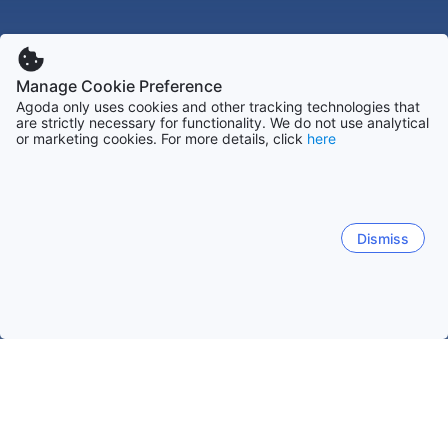
Manage Cookie Preference
Agoda only uses cookies and other tracking technologies that
are strictly necessary for functionality. We do not use analytical
or marketing cookies. For more details, click
here
Dismiss
Startseite
Unterkünfte in Vietnam
Unterkünfte in Hanoi
Gia 
Gia Lam
Hanoi
Xuan Bang
Hoai Duc Phu
Ha H