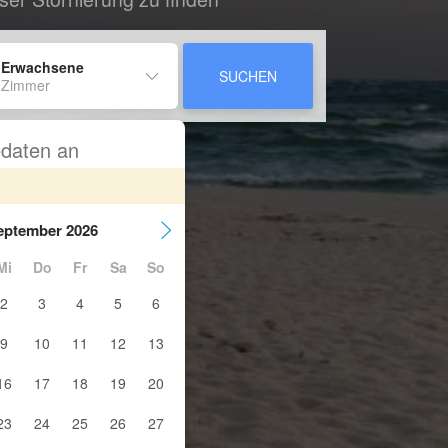
 Erwachsene
SUCHEN
 Zimmer
sedaten an
eptember 2026
Mi
Do
Fr
Sa
So
2
3
4
5
6
9
10
11
12
13
16
17
18
19
20
23
24
25
26
27