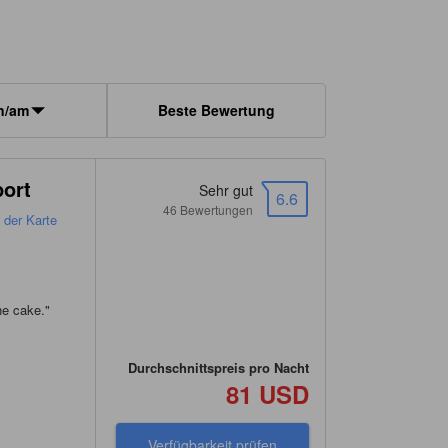
n/am
Beste Bewertung
port
Sehr gut
6.6
46 Bewertungen
f der Karte
he cake.
"
Durchschnittspreis pro Nacht
81 USD
Verfügbarkeit prüfen