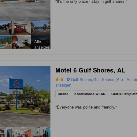
"
It's the only place I stay in gulf shores.
"
Alle
anzeigen
Motel 6 Gulf Shores, AL
Gulf Shores,Gulf Shores (AL) - Auf d
anzeigen
Strand
Kostenloses WLAN
Gratis-Parkplat
"
Everyone was polite and friendly.
"