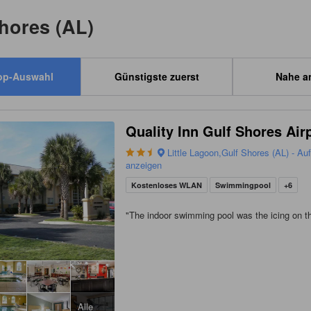
Shores (AL)
op-Auswahl
Günstigste zuerst
Nahe a
Quality Inn Gulf Shores Air
Little Lagoon,Gulf Shores (AL) - Au
anzeigen
Kostenloses WLAN
Swimmingpool
+6
"
The indoor swimming pool was the icing on t
Alle