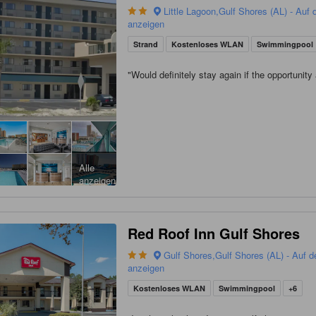
Little Lagoon,Gulf Shores (AL) - Auf 
anzeigen
Strand
Kostenloses WLAN
Swimmingpool
"
Would definitely stay again if the opportunity 
Alle
anzeigen
Red Roof Inn Gulf Shores
Gulf Shores,Gulf Shores (AL) - Auf d
anzeigen
Kostenloses WLAN
Swimmingpool
+6