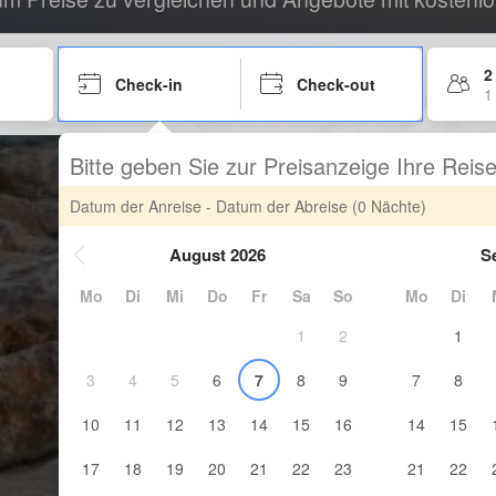
2
Check-in
Check-out
1
Bitte geben Sie zur Preisanzeige Ihre Rei
Datum der Anreise - Datum der Abreise
(0 Nächte)
August 2026
S
Mo
Di
Mi
Do
Fr
Sa
So
Mo
Di
1
2
1
3
4
5
6
7
8
9
7
8
10
11
12
13
14
15
16
14
15
17
18
19
20
21
22
23
21
22