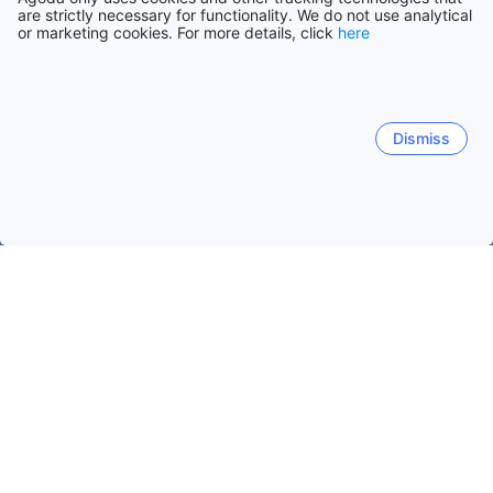
are strictly necessary for functionality. We do not use analytical
or marketing cookies. For more details, click
here
Dismiss
Startseite
Unterkünfte in Myanmar
Unterkünfte in Shan
Mus
Muse
Inle Lake
Kalaw
Taunggyi
Hsipaw
T
Muse
Beliebte Reisedaten