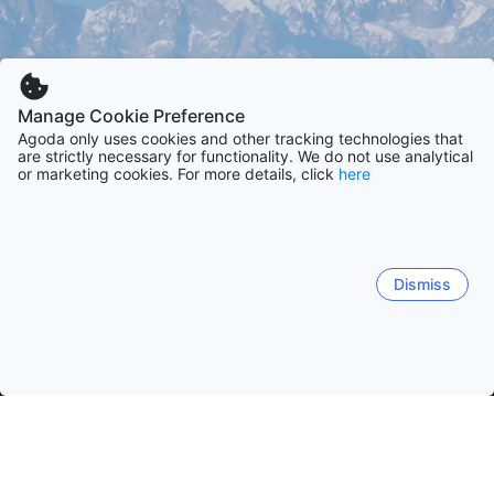
Manage Cookie Preference
Agoda only uses cookies and other tracking technologies that
are strictly necessary for functionality. We do not use analytical
or marketing cookies. For more details, click
here
Dismiss
Startseite
Unterkünfte in Nepal
Unterkünfte in Bagmati
Naga
Nagarkot
Kathmandu
Bhaktapur
Baluwapati Deup