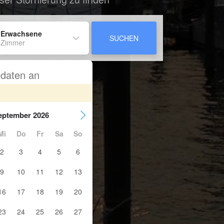
 Erwachsene
SUCHEN
 Zimmer
sedaten an
eptember 2026
Mi
Do
Fr
Sa
So
2
3
4
5
6
9
10
11
12
13
16
17
18
19
20
23
24
25
26
27