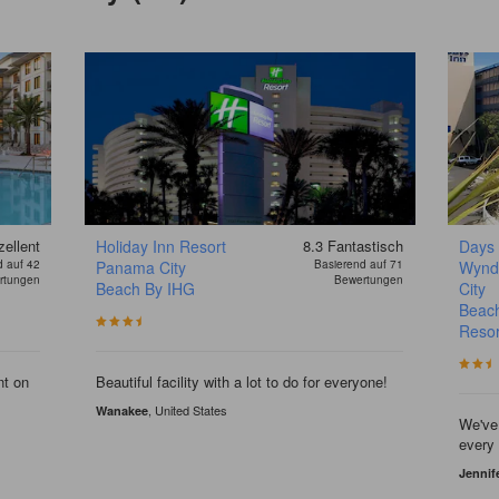
ellent
Holiday Inn Resort
8.3
Fantastisch
Days 
d auf 42
Panama City
Basierend auf 71
Wynd
rtungen
Bewertungen
Beach By IHG
City
Beach
Resor
t on
Beautiful facility with a lot to do for everyone!
, United States
Wanakee
We've 
every
Jennif