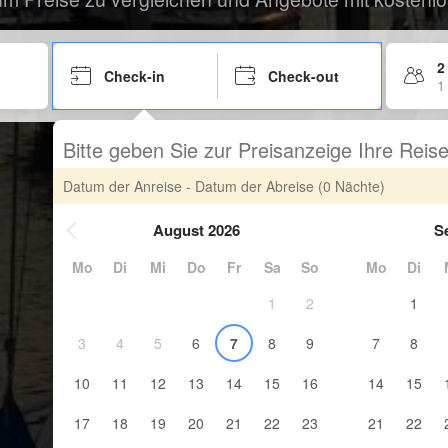
2
Check-in
Check-out
1
Bitte geben Sie zur Preisanzeige Ihre Rei
Datum der Anreise - Datum der Abreise
(0 Nächte)
August 2026
S
Mo
Di
Mi
Do
Fr
Sa
So
Mo
Di
1
2
1
3
4
5
6
7
8
9
7
8
10
11
12
13
14
15
16
14
15
17
18
19
20
21
22
23
21
22