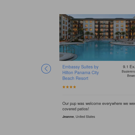
6
Gut
Embassy Suites by
9.1
Exz
Basierend auf 1
Hilton Panama City
Basieren
Bewertungen
Bewe
Beach Resort
Our pup was welcome everywhere we wen
covered patios!
, United States
Jeanne