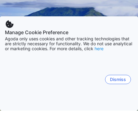
Manage Cookie Preference
Agoda only uses cookies and other tracking technologies that
are strictly necessary for functionality. We do not use analytical
or marketing cookies. For more details, click
here
Dismiss
Startseite
Unterkünfte in Indonesien
Unterkünfte in Zentral Ja
Salatiga
Semarang
Surakarta
Magelang
Purw