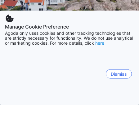
Manage Cookie Preference
Agoda only uses cookies and other tracking technologies that
are strictly necessary for functionality. We do not use analytical
or marketing cookies. For more details, click
here
Dismiss
Startseite
Unterkünfte in Schweden
Unterkünfte in Westgotla
Stromstad
Göteborg
Uddevalla
Ljungskile
Ly