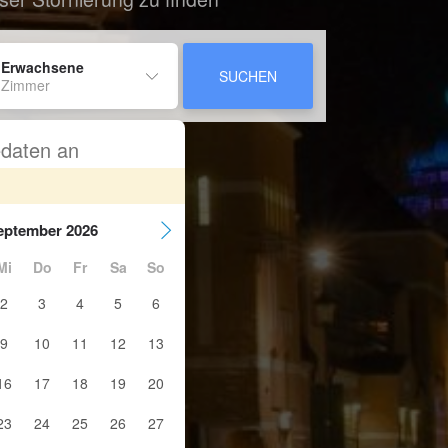
 Erwachsene
SUCHEN
 Zimmer
sedaten an
eptember 2026
Mi
Do
Fr
Sa
So
2
3
4
5
6
9
10
11
12
13
16
17
18
19
20
23
24
25
26
27