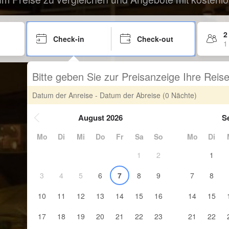
2
Check-in
Check-out
1
Bitte geben Sie zur Preisanzeige Ihre Rei
Datum der Anreise - Datum der Abreise
(0 Nächte)
August 2026
S
Mo
Di
Mi
Do
Fr
Sa
So
Mo
Di
1
2
1
3
4
5
6
7
8
9
7
8
10
11
12
13
14
15
16
14
15
17
18
19
20
21
22
23
21
22