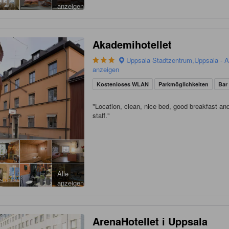
anzeigen
Akademihotellet
Uppsala Stadtzentrum,Uppsala - A
anzeigen
Kostenloses WLAN
Parkmöglichkeiten
Bar
"
Location, clean, nice bed, good breakfast and
staff.
"
Alle
anzeigen
ArenaHotellet i Uppsala