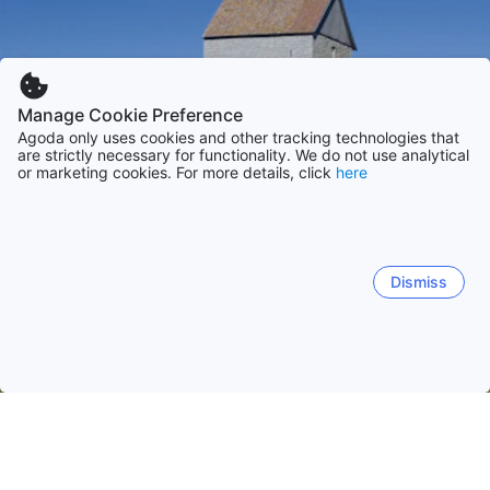
Manage Cookie Preference
Agoda only uses cookies and other tracking technologies that
are strictly necessary for functionality. We do not use analytical
or marketing cookies. For more details, click
here
Dismiss
Startseite
Unterkünfte in Schweden
Unterkünfte in Gotland
Visby
Tofta
Slite
Ardre
Klintehamn
Bro H