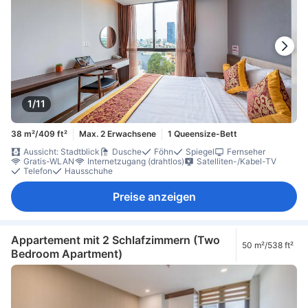
1/11
38 m²/409 ft²
Max. 2 Erwachsene
1 Queensize-Bett
Aussicht: Stadtblick
Dusche
Föhn
Spiegel
Fernseher
Gratis-WLAN
Internetzugang (drahtlos)
Satelliten-/Kabel-TV
Telefon
Hausschuhe
Preise anzeigen
Appartement mit 2 Schlafzimmern (Two
50 m²/538 ft²
Bedroom Apartment)