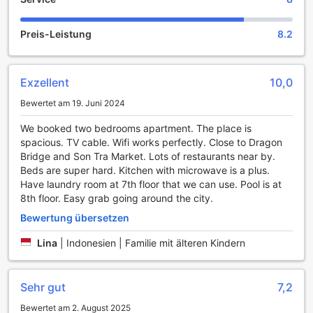
Das CITYPOINT APARTMENT in Da Nang, Vietnam, bietet
Preis-Leistung
8.2
seinen Gästen eine beeindruckende Auswahl an
Sporteinrichtungen, die sowohl für Entspannung als auch
für aktive Erholung sorgen. Der Innenpool ist ein wahres
Exzellent
10,0
Highlight, das nicht nur zum Schwimmen einlädt, sondern
auch eine ruhige Atmosphäre für ein erfrischendes Workout
Bewertet am 19. Juni 2024
oder entspannende Stunden bietet. Umgeben von
stilvollem Design und modernster Ausstattung, ist dieser
We booked two bedrooms apartment. The place is
Pool der perfekte Ort, um nach einem langen Tag am
spacious. TV cable. Wifi works perfectly. Close to Dragon
Strand oder bei Erkundungstouren in der Stadt neue
Bridge and Son Tra Market. Lots of restaurants near by.
Energie zu tanken.
Beds are super hard. Kitchen with microwave is a plus.
Für Sonnenanbeter und Outdoor-Enthusiasten steht der
Have laundry room at 7th floor that we can use. Pool is at
Außenpool zur Verfügung, der mit seiner weitläufigen
8th floor. Easy grab going around the city.
Liegefläche und traumhaften Ausblicken auf die Umgebung
Bewertung übersetzen
einladet. Hier können Gäste nicht nur ihre Bahnen ziehen,
sondern auch entspannte Stunden am Wasser verbringen.
Lina
|
Indonesien | Familie mit älteren Kindern
Die Kombination aus beiden Pools ermöglicht es den
Besuchern, sich nach Belieben zwischen drinnen und
draußen zu bewegen, während sie die herrliche Kulisse von
Sehr gut
7,2
Da Nang genießen. Ob für sportliche Aktivitäten oder zur
Erholung – die Schwimmmöglichkeiten im CITYPOINT
Bewertet am 2. August 2025