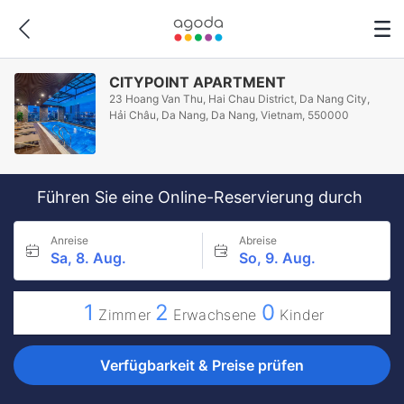
CITYPOINT APARTMENT
23 Hoang Van Thu, Hai Chau District, Da Nang City,
Hải Châu, Da Nang, Da Nang, Vietnam, 550000
Führen Sie eine Online-Reservierung durch
Anreise
Abreise
Sa, 8. Aug.
So, 9. Aug.
1
2
0
Zimmer
Erwachsene
Kinder
Verfügbarkeit & Preise prüfen