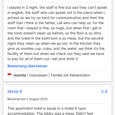
APARTMENT sind ein wahres Paradies für
i stayed in 3 night, the staff is fine but sad they can’t speak
Wassersportliebhaber und Erholungssuchende.
in english, the staff who can speak not in the place when i
arrived so we try so hard for communication and then the
Bequeme Annehmlichkeiten im CITYPOINT APARTMENT
staff that i think is the father, call who can help us. for the
room that i stayed is fine, so huge, but when first i get in
Das CITYPOINT APARTMENT in Da Nang bietet seinen
the room doesn’t clean up before, so the floor is so dirty
Gästen eine Vielzahl von praktischen Annehmlichkeiten, die
and the towel in the bathroom is so mess, but the second
den Aufenthalt zu einem unvergesslichen Erlebnis machen.
night they clean up when we go out. in the kitchen they
Ein herausragendes Merkmal ist der Wäscheservice, der es
give us noodles cup, coke, and the water, we think it’s the
den Gästen ermöglicht, ihre Kleidung bequem reinigen zu
facility of them but when we check out they said we have
lassen, ohne sich um den Aufwand kümmern zu müssen.
to pay for all of them cuz i eat and drink it
Für diejenigen, die eine sofortige Lösung benötigen, steht
zudem ein Waschsalon zur Verfügung, der mit modernen
Bewertung übersetzen
Geräten ausgestattet ist und jederzeit zugänglich ist.
Um den Aufenthalt noch angenehmer zu gestalten, bietet
monita
|
Indonesien | Familie mit Kleinkindern
das Hotel auch einen professionellen Concierge-Service,
der Ihnen bei der Planung von Ausflügen oder der Buchung
von Aktivitäten behilflich ist. Darüber hinaus können Sie in
Motel 6
5,6
den öffentlichen Bereichen und in allen Zimmern
Bewertet am 1. August 2025
kostenloses WLAN genießen, sodass Sie jederzeit mit
Freunden und Familie in Kontakt bleiben oder Ihre
This apartment hotel is equal to a motel 6 type
Reisepläne online aktualisieren können. Für Reisende, die
accommodation. The lobby was a mess. Didn't feel