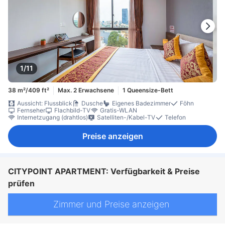
1/11
38 m²/409 ft²
Max. 2 Erwachsene
1 Queensize-Bett
Aussicht: Flussblick
Dusche
Eigenes Badezimmer
Föhn
Fernseher
Flachbild-TV
Gratis-WLAN
Internetzugang (drahtlos)
Satelliten-/Kabel-TV
Telefon
Preise anzeigen
CITYPOINT APARTMENT: Verfügbarkeit & Preise
prüfen
Zimmer und Preise anzeigen