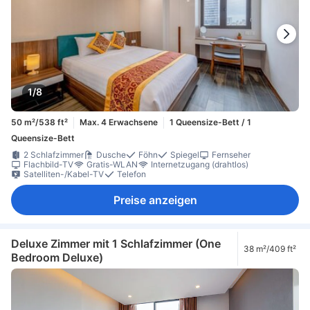
1/8
50 m²/538 ft²
Max. 4 Erwachsene
1 Queensize-Bett / 1
Queensize-Bett
2 Schlafzimmer
Dusche
Föhn
Spiegel
Fernseher
Flachbild-TV
Gratis-WLAN
Internetzugang (drahtlos)
Satelliten-/Kabel-TV
Telefon
Preise anzeigen
Deluxe Zimmer mit 1 Schlafzimmer (One
38 m²/409 ft²
Bedroom Deluxe)