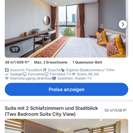
1/7
38 m²/409 ft²
Max. 2 Erwachsene
1 Queensize-Bett
Aussicht: Flussblick
Dusche
Eigenes Badezimmer
Föhn
Spiegel
Fernseher
Flachbild-TV
Gratis-WLAN
Internetzugang (drahtlos)
Satelliten-/Kabel-TV
Preise anzeigen
Suite mit 2 Schlafzimmern und Stadtblick
50 m²/538 ft²
(Two Bedroom Suite City View)