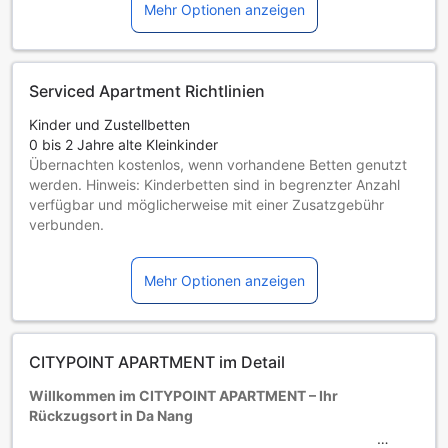
Mehr Optionen anzeigen
Serviced Apartment Richtlinien
Kinder und Zustellbetten
0 bis 2 Jahre alte Kleinkinder
Übernachten kostenlos, wenn vorhandene Betten genutzt
werden. Hinweis: Kinderbetten sind in begrenzter Anzahl
verfügbar und möglicherweise mit einer Zusatzgebühr
verbunden.
Kinder von 3 bis einschließlich 6 Jahren
Übernachtung gratis, wenn das Kind ein vorhandenes Bett
Mehr Optionen anzeigen
benutzt.
Gäste ab 7 Jahren gelten als Erwachsene
Die Verfügbarkeit von Zustellbetten hängt von der
Zimmerkategorie ab. Weitere Informationen entnehmen Sie
CITYPOINT APARTMENT im Detail
bitte der jeweiligen Zimmerbelegung.
Bei Buchung von mehr als 5 Zimmern könnten andere
Willkommen im CITYPOINT APARTMENT – Ihr
Buchungsbestimmungen gelten und zusätzliche Gebühren
Rückzugsort in Da Nang
anfallen.