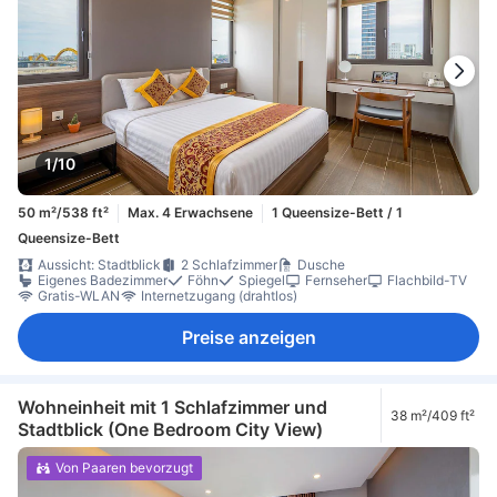
1/10
50 m²/538 ft²
Max. 4 Erwachsene
1 Queensize-Bett / 1
Queensize-Bett
Aussicht: Stadtblick
2 Schlafzimmer
Dusche
Eigenes Badezimmer
Föhn
Spiegel
Fernseher
Flachbild-TV
Gratis-WLAN
Internetzugang (drahtlos)
Preise anzeigen
Wohneinheit mit 1 Schlafzimmer und
38 m²/409 ft²
Stadtblick (One Bedroom City View)
Von Paaren bevorzugt