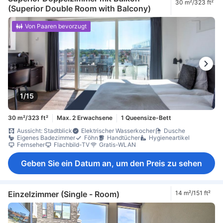
30 m²/323 ft²
(Superior Double Room with Balcony)
Von Paaren bevorzugt
1/15
30 m²/323 ft²
Max. 2 Erwachsene
1 Queensize-Bett
Aussicht: Stadtblick
Elektrischer Wasserkocher
Dusche
Eigenes Badezimmer
Föhn
Handtücher
Hygieneartikel
Fernseher
Flachbild-TV
Gratis-WLAN
Geben Sie ein Datum an, um den Preis zu sehen
Einzelzimmer (Single - Room)
14 m²/151 ft²