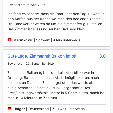
Neben dem Fitnessbereich steht den Gästen auch eine
Bewertet am 16. April 2026
komfortable Lounge zur Verfügung, in der man sich nach
Ich fand es schade ,dass die Baar über den Tag zu war. Es
dem Training entspannen kann. Die sportlichen
gab Kaffee aus der Kanne wo man sich bedienen konnte.
Einrichtungen sind darauf ausgelegt, Ihnen einen gesunden
Die Handwerker waren da um die Zimmer fertig zu stellen.
und aktiven Aufenthalt zu ermöglichen, sodass Sie
Das Zimmer ist süss und sauber. Bad sehr klein.
Kopenhagen mit Energie und Wohlbefinden erkunden
können. Das CPH Studio Hotel ist somit die perfekte Wahl
für sportliche Reisende, die Wert auf Komfort und
Marinkovic
|
Schweiz | Allein unterwegs
Bewegung legen.
Komfortable Annehmlichkeiten im CPH Studio Hotel in
Gute Lage, Zimmer mit Balkon ist ok
8,0
Kopenhagen
Bewertet am 23. September 2024
Das CPH Studio Hotel bietet seinen Gästen eine Vielzahl an
Zimmer mit Balkon (gibt leider kein Meerblick) war in
praktischen Annehmlichkeiten, um den Aufenthalt so
Ordnung, Badezimmer ohne Abstellmöglichkeiten, nach
angenehm wie möglich zu gestalten. Nutzen Sie den
dem ersten Duschen Zimmer geflutet, das wurde aber
zuverlässigen kostenlosen WLAN-Zugang in allen Zimmern
zügig behoben, Frühstück ist ok, insgesamt gutes
sowie in den öffentlichen Bereichen, um stets verbunden zu
Preis/Leistungsverhältnis, Metro in 5 Gehminuten, damit ist
bleiben. Für zusätzlichen Komfort sorgt der tägliche
man in 10 Minuten im Zentrum
Reinigungsservice, der Ihr Zimmer sauber und einladend
hält, sowie der professionelle Wäscheservice inklusive
Holger
|
Deutschland | Zu zweit unterwegs
Trockenreinigung, der Ihre Kleidung frisch und gepflegt