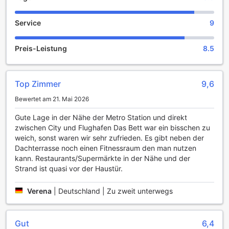
Das CPH Studio Hotel bietet seinen Gästen eine stilvolle
Service
9
Bar, die zum Verweilen und Entspannen einlädt. Hier
können Sie nach einem erlebnisreichen Tag in Kopenhagen
bei einem frisch zubereiteten Cocktail oder einem
Preis-Leistung
8.5
ausgewählten Getränk den Abend ausklingen lassen. Die
gemütliche Atmosphäre und das freundliche Personal
sorgen dafür, dass Sie sich rundum wohlfühlen und den
Top Zimmer
9,6
perfekten Ort finden, um sich mit Freunden oder anderen
Reisenden auszutauschen.
Bewertet am 21. Mai 2026
Sportliche Highlights im CPH Studio Hotel in
Gute Lage in der Nähe der Metro Station und direkt
Kopenhagen
zwischen City und Flughafen Das Bett war ein bisschen zu
weich, sonst waren wir sehr zufrieden. Es gibt neben der
Das CPH Studio Hotel in Kopenhagen bietet seinen Gästen
Dachterrasse noch einen Fitnessraum den man nutzen
eine moderne und gut ausgestattete Fitnesszone, die ideal
kann. Restaurants/Supermärkte in der Nähe und der
ist, um während Ihres Aufenthalts aktiv zu bleiben. Das
Strand ist quasi vor der Haustür.
Fitnessstudio ist mit einer Vielzahl von Trainingsgeräten
versehen, die sowohl für Cardio- als auch für Krafttraining
Verena
|
Deutschland | Zu zweit unterwegs
geeignet sind, sodass Sie Ihr Training ganz nach Ihren
Wünschen gestalten können. Nach einem anstrengenden
Tag in der Stadt können Sie hier entspannen und Ihre
Gut
6,4
Fitnessziele verfolgen.