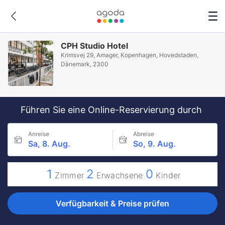
CPH Studio Hotel
Krimsvej 29, Amager, Kopenhagen, Hovedstaden,
Dänemark, 2300
Führen Sie eine Online-Reservierung durch
Anreise
Abreise
Sa, 8. Aug.
So, 9. Aug.
1
2
0
Zimmer
Erwachsene
Kinder
Verfügbarkeit & Preise prüfen