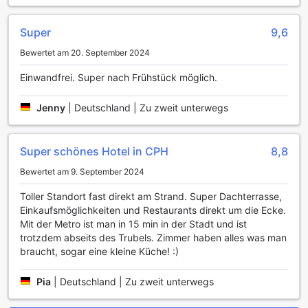
macht.
Darüber hinaus steht den Gästen ein praktischer
Super
9,6
Gepäckaufbewahrungsservice zur Verfügung, ideal für eine
flexible und stressfreie Ankunft oder Abreise. Das Hotel legt
Bewertet am 20. September 2024
großen Wert auf Komfort und Bequemlichkeit, sodass Sie
sich ganz auf die Erkundung Kopenhagens konzentrieren
Einwandfrei. Super nach Frühstück möglich.
können, während alles andere bestens für Sie organisiert
ist.
Jenny
|
Deutschland | Zu zweit unterwegs
Bequeme Verkehrsanbindung im CPH Studio Hotel
Super schönes Hotel in CPH
8,8
Das CPH Studio Hotel in Kopenhagen bietet seinen Gästen
eine praktische Parkmöglichkeit, was die Anreise mit dem
Bewertet am 9. September 2024
Auto besonders komfortabel macht. Für diejenigen, die mit
Toller Standort fast direkt am Strand. Super Dachterrasse,
dem eigenen Fahrzeug anreisen, steht ein hauseigener
Einkaufsmöglichkeiten und Restaurants direkt um die Ecke.
Parkplatz zur Verfügung, der jedoch kostenpflichtig ist.
Mit der Metro ist man in 15 min in der Stadt und ist
Dies ermöglicht eine stressfreie Ankunft, da Sie sich keine
trotzdem abseits des Trubels. Zimmer haben alles was man
Sorgen um die Parkplatzsuche in der Stadt machen
braucht, sogar eine kleine Küche! :)
müssen.
Komfortable Zimmerausstattung im CPH Studio Hotel
Pia
|
Deutschland | Zu zweit unterwegs