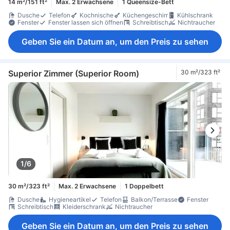
14 m²/151 ft²
Max. 2 Erwachsene
1 Queensize-Bett
Dusche
Telefon
Kochnische
Küchengeschirr
Kühlschrank
Fenster
Fenster lassen sich öffnen
Schreibtisch
Nichtraucher
Geben Sie ein Datum an, um den Preis zu sehen
Superior Zimmer (Superior Room)
30 m²/323 ft²
1/6
30 m²/323 ft²
Max. 2 Erwachsene
1 Doppelbett
Dusche
Hygieneartikel
Telefon
Balkon/Terrasse
Fenster
Schreibtisch
Kleiderschrank
Nichtraucher
Geben Sie ein Datum an, um den Preis zu sehen