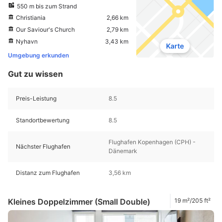
550 m bis zum Strand
Christiania
2,66 km
Our Saviour's Church
2,79 km
Nyhavn
3,43 km
Karte
Umgebung erkunden
Gut zu wissen
Preis-Leistung
8.5
Standortbewertung
8.5
Flughafen Kopenhagen (CPH) -
Nächster Flughafen
Dänemark
Distanz zum Flughafen
3,56 km
Kleines Doppelzimmer (Small Double)
19 m²/205 ft²