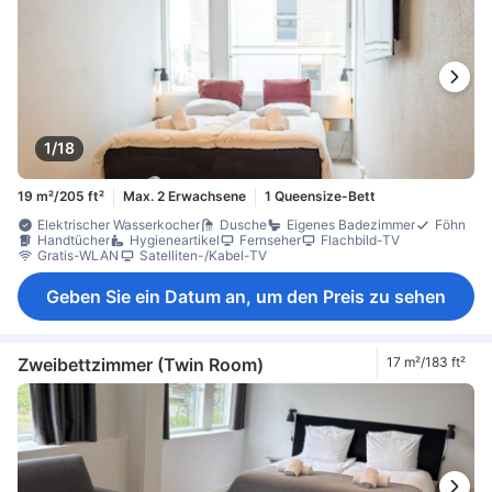
1/18
19 m²/205 ft²
Max. 2 Erwachsene
1 Queensize-Bett
Elektrischer Wasserkocher
Dusche
Eigenes Badezimmer
Föhn
Handtücher
Hygieneartikel
Fernseher
Flachbild-TV
Gratis-WLAN
Satelliten-/Kabel-TV
Geben Sie ein Datum an, um den Preis zu sehen
Zweibettzimmer (Twin Room)
17 m²/183 ft²