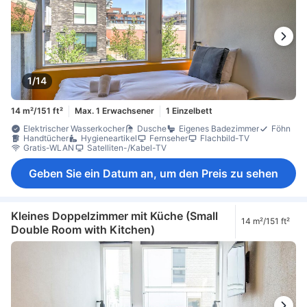
1/14
14 m²/151 ft²
Max. 1 Erwachsener
1 Einzelbett
Elektrischer Wasserkocher
Dusche
Eigenes Badezimmer
Föhn
Handtücher
Hygieneartikel
Fernseher
Flachbild-TV
Gratis-WLAN
Satelliten-/Kabel-TV
Geben Sie ein Datum an, um den Preis zu sehen
Kleines Doppelzimmer mit Küche (Small
14 m²/151 ft²
Double Room with Kitchen)