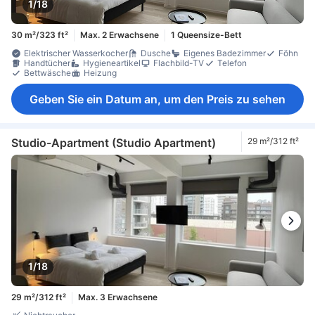
1/18
30 m²/323 ft²
Max. 2 Erwachsene
1 Queensize-Bett
Elektrischer Wasserkocher
Dusche
Eigenes Badezimmer
Föhn
Handtücher
Hygieneartikel
Flachbild-TV
Telefon
Bettwäsche
Heizung
Geben Sie ein Datum an, um den Preis zu sehen
Studio-Apartment (Studio Apartment)
29 m²/312 ft²
1/18
29 m²/312 ft²
Max. 3 Erwachsene