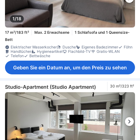
1/18
17 m²/183 ft²
Max. 2 Erwachsene
1 Schlafsofa und 1 Queensize-
Bett
Elektrischer Wasserkocher
Dusche
Eigenes Badezimmer
Föhn
Handtücher
Hygieneartikel
Flachbild-TV
Gratis-WLAN
Telefon
Bettwäsche
Geben Sie ein Datum an, um den Preis zu sehen
Studio-Apartment (Studio Apartment)
30 m²/323 ft²