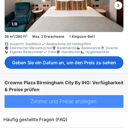
1/8
26 m²/280 ft²
Max. 2 Erwachsene
1 Kingsize-Bett
Aussicht: Stadtblick
Badewanne mit Haltegriffen
Elektrischer Wasserkocher
Bademäntel
Badewanne
Dusche
Eigenes Badezimmer
Föhn
Handtücher
Hygieneartikel
Geben Sie ein Datum an, um den Preis zu sehen
Crowne Plaza Birmingham City By IHG: Verfügbarkeit
& Preise prüfen
Zimmer und Preise anzeigen
Häufig gestellte Fragen (FAQ)