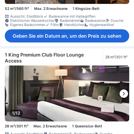
52 m²/560 ft²
Max. 2 Erwachsene
1 Kingsize-Bett
Aussicht: Stadtblick
Badewanne mit Haltegriffen
Elektrischer Wasserkocher
Bademäntel
Badewanne
Dusche
Eigenes Badezimmer
Föhn
Handtücher
Hygieneartikel
Geben Sie ein Datum an, um den Preis zu sehen
1 King Premium Club Floor Lounge
28 m²/301 ft²
Access
1/12
28 m²/301 ft²
Max. 2 Erwachsene
1 Queensize-Bett
Aussicht: Stadtblick
Bademäntel
Badewanne
Dusche