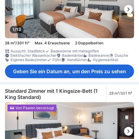
1/13
28 m²/301 ft²
Max. 4 Erwachsene
2 Doppelbetten
Aussicht: Stadtblick
Badewanne mit Haltegriffen
Elektrischer Wasserkocher
Bademäntel
Badewanne
Dusche
Eigenes Badezimmer
Föhn
Handtücher
Hygieneartikel
Geben Sie ein Datum an, um den Preis zu sehen
Standard Zimmer mit 1 Kingsize-Bett (1
28 m²/301 ft²
King Standard)
Von Paaren bevorzugt