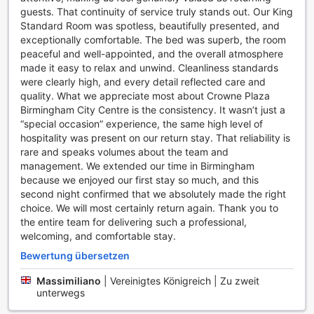
individuelles Training zu absolvieren. Mit einer Vielzahl von
guests. That continuity of service truly stands out. Our King
hochmodernen Geräten, darunter Cardiogeräte,
Standard Room was spotless, beautifully presented, and
Kraftmaschinen und Freihanteln, können Sie Ihr Fitnessziel
exceptionally comfortable. The bed was superb, the room
bequem während Ihres Aufenthalts verfolgen.
peaceful and well-appointed, and the overall atmosphere
Für Tennisliebhaber stehen im Hotel mehrere Tennisplätze
made it easy to relax and unwind. Cleanliness standards
zur Verfügung, die sowohl für Anfänger als auch für
were clearly high, and every detail reflected care and
erfahrene Spieler geeignet sind. Diese gut gepflegten
quality. What we appreciate most about Crowne Plaza
Plätze bieten die perfekte Kulisse für ein spannendes
Birmingham City Centre is the consistency. It wasn’t just a
Match oder ein entspanntes Spiel mit Freunden. Egal, ob
“special occasion” experience, the same high level of
Sie Ihre Fähigkeiten verbessern oder einfach nur Spaß
hospitality was present on our return stay. That reliability is
haben möchten, die Tennisanlagen im Crowne Plaza
rare and speaks volumes about the team and
Birmingham City sorgen für ein aktives und unterhaltsames
management. We extended our time in Birmingham
Erlebnis während Ihres Aufenthalts.
because we enjoyed our first stay so much, and this
second night confirmed that we absolutely made the right
Bequeme Annehmlichkeiten im Crowne Plaza
choice. We will most certainly return again. Thank you to
Birmingham City
the entire team for delivering such a professional,
welcoming, and comfortable stay.
Das Crowne Plaza Birmingham City bietet seinen Gästen
Bewertung übersetzen
eine Vielzahl an bequemen Annehmlichkeiten, die den
Aufenthalt zu einem unvergesslichen Erlebnis machen. Der
Massimiliano
|
Vereinigtes Königreich | Zu zweit
erstklassige Wäscheservice, einschließlich
unterwegs
Trockenreinigung, sorgt dafür, dass Ihre Kleidung immer