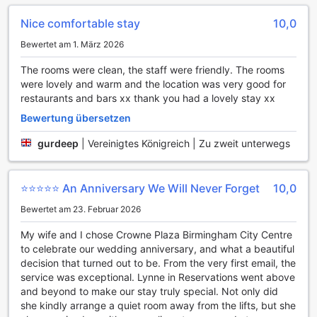
frisch und gepflegt bleibt. Für diejenigen, die es schätzen,
ihre Mahlzeiten in der Privatsphäre ihres Zimmers zu
Nice comfortable stay
10,0
genießen, steht ein erstklassiger Zimmerservice zur
Verfügung, der eine köstliche Auswahl an Speisen und
Bewertet am 1. März 2026
Getränken bietet. Darüber hinaus sorgt der Concierge-
The rooms were clean, the staff were friendly. The rooms
Service dafür, dass alle Wünsche und Fragen der Gäste
were lovely and warm and the location was very good for
erfüllt werden, sei es bei der Organisation von Ausflügen
restaurants and bars xx thank you had a lovely stay xx
oder bei der Empfehlung von lokalen Attraktionen.
Die Lage des Hotels in Birmingham ermöglicht es den
Bewertung übersetzen
Gästen, sich in den öffentlichen Bereichen dank
gurdeep
|
Vereinigtes Königreich | Zu zweit unterwegs
kostenlosem WLAN zu vernetzen und ihre Online-
Aktivitäten ohne Unterbrechung fortzusetzen. Jedes
Zimmer ist ebenfalls mit kostenlosem WLAN ausgestattet,
sodass Sie auch während Ihres Aufenthalts in Verbindung
⭐️⭐️⭐️⭐️⭐️ An Anniversary We Will Never Forget
10,0
bleiben können. Für Raucher gibt es einen ausgewiesenen
Bewertet am 23. Februar 2026
Raucherbereich, der einen angenehmen Rückzugsort
bietet. Der Express-Check-in/Check-out sowie die
My wife and I chose Crowne Plaza Birmingham City Centre
Gepäckaufbewahrung erleichtern den An- und
to celebrate our wedding anniversary, and what a beautiful
Abreiseprozess, während der tägliche Reinigungsservice
decision that turned out to be. From the very first email, the
dafür sorgt, dass Ihr Zimmer stets in einwandfreiem
service was exceptional. Lynne in Reservations went above
Zustand ist. Im Crowne Plaza Birmingham City sind alle
and beyond to make our stay truly special. Not only did
Annehmlichkeiten vorhanden, um Ihren Aufenthalt so
she kindly arrange a quiet room away from the lifts, but she
komfortabel und angenehm wie möglich zu gestalten.