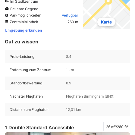
Im Stadtzentrum
Beliebte Gegend
Parkmöglichkeiten
Verfügbar
Karte
Zentralbibliothek
260 m
Umgebung erkunden
Gut zu wissen
Preis-Leistung
8.4
Entfernung zum Zentrum
1 km
Standortbewertung
8.9
Nächster Flughafen
Flughafen Birmingham (BHX)
Distanz zum Flughafen
12,01 km
1 Double Standard Accessible
26 m²/280 ft²