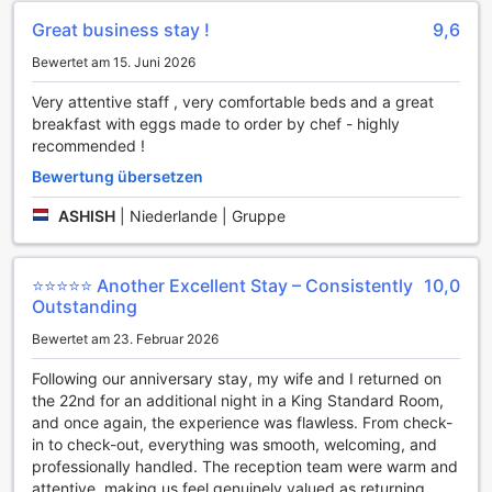
ereignisreichen Tag zu entspannen. Genießen Sie einen
Great business stay !
9,6
exquisiten Cocktail oder ein kühles Bier in geselliger Runde,
Bewertet am 15. Juni 2026
während Sie die entspannte Atmosphäre und das moderne
Design der Bar auf sich wirken lassen.
Very attentive staff , very comfortable beds and a great
Darüber hinaus verfügt das Hotel über einen einladenden
breakfast with eggs made to order by chef - highly
Gemeinschaftsbereich mit einem Fernseher, wo Gäste
recommended !
zusammenkommen können, um ihre Lieblingssendungen
oder Sportereignisse zu verfolgen. Diese gemütliche
Bewertung übersetzen
Lounge ist ideal für gesellige Abende mit Freunden oder
ASHISH
|
Niederlande | Gruppe
anderen Reisenden. Wenn Sie Lust auf Shopping haben,
können Sie die nahegelegenen Geschäfte erkunden, die
eine Vielzahl von Angeboten bieten. Das Crowne Plaza
⭐️⭐️⭐️⭐️⭐️ Another Excellent Stay – Consistently
10,0
Birmingham City ist somit der perfekte Ort für Unterhaltung
Outstanding
und Geselligkeit während Ihres Aufenthalts in Birmingham.
Bewertet am 23. Februar 2026
Sporteinrichtungen im Crowne Plaza Birmingham City
Following our anniversary stay, my wife and I returned on
Das Crowne Plaza Birmingham City bietet seinen Gästen
the 22nd for an additional night in a King Standard Room,
eine herausragende Auswahl an Sporteinrichtungen, die
and once again, the experience was flawless. From check-
sowohl für Fitnessbegeisterte als auch für Freizeitspieler
in to check-out, everything was smooth, welcoming, and
ideal sind. Das moderne Fitnesscenter ist rund um die Uhr
professionally handled. The reception team were warm and
geöffnet und ermöglicht es den Gästen, jederzeit ihr
attentive, making us feel genuinely valued as returning