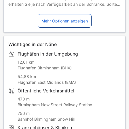
erhalten Sie je nach Verfügbarkeit an der Schranke. Sollte
der Parkplatz voll sein, werden Sie an der Schranke über
weitere Parkmöglichkeiten informiert. Bitte beachten Sie,
Mehr Optionen anzeigen
dass immer ein Aufpreis fällig wird.
Wichtiges in der Nähe
Flughäfen in der Umgebung
12,01 km
Flughafen Birmingham (BHX)
54,88 km
Flughafen East Midlands (EMA)
Öffentliche Verkehrsmittel
470 m
Birmingham New Street Railway Station
750 m
Bahnhof Birmingham Snow Hill
Krankenhäuser & Kliniken