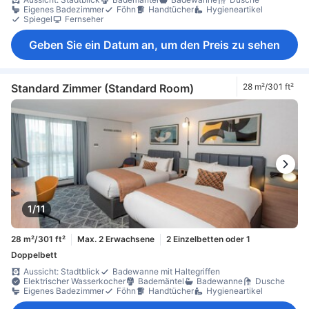
Eigenes Badezimmer
Föhn
Handtücher
Hygieneartikel
Spiegel
Fernseher
Geben Sie ein Datum an, um den Preis zu sehen
Standard Zimmer (Standard Room)
28 m²/301 ft²
1/11
28 m²/301 ft²
Max. 2 Erwachsene
2 Einzelbetten oder 1
Doppelbett
Aussicht: Stadtblick
Badewanne mit Haltegriffen
Elektrischer Wasserkocher
Bademäntel
Badewanne
Dusche
Eigenes Badezimmer
Föhn
Handtücher
Hygieneartikel