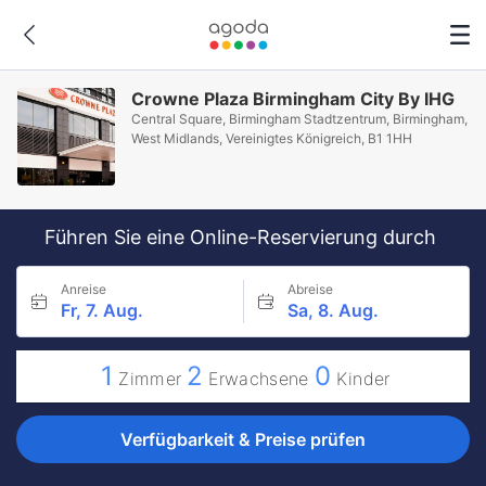
Crowne Plaza Birmingham City By IHG
Central Square, Birmingham Stadtzentrum, Birmingham,
West Midlands, Vereinigtes Königreich, B1 1HH
Führen Sie eine Online-Reservierung durch
Anreise
Abreise
Fr, 7. Aug.
Sa, 8. Aug.
1
2
0
Zimmer
Erwachsene
Kinder
Verfügbarkeit & Preise prüfen