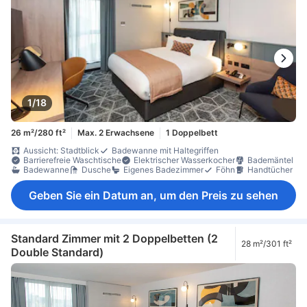
1/18
26 m²/280 ft²
Max. 2 Erwachsene
1 Doppelbett
Aussicht: Stadtblick
Badewanne mit Haltegriffen
Barrierefreie Waschtische
Elektrischer Wasserkocher
Bademäntel
Badewanne
Dusche
Eigenes Badezimmer
Föhn
Handtücher
Geben Sie ein Datum an, um den Preis zu sehen
Standard Zimmer mit 2 Doppelbetten (2
28 m²/301 ft²
Double Standard)