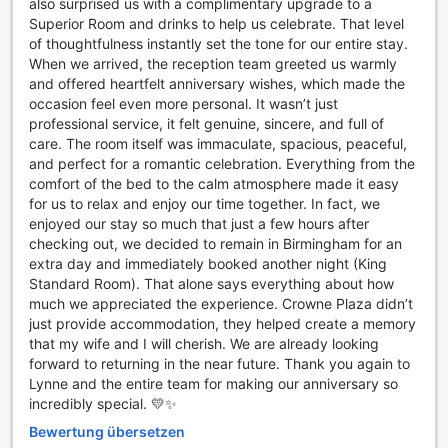
also surprised us with a complimentary upgrade to a
Superior Room and drinks to help us celebrate. That level
Transportmöglichkeiten im Crowne Plaza Birmingham
of thoughtfulness instantly set the tone for our entire stay.
City
When we arrived, the reception team greeted us warmly
and offered heartfelt anniversary wishes, which made the
Das Crowne Plaza Birmingham City bietet seinen Gästen
occasion feel even more personal. It wasn’t just
eine hervorragende Auswahl an Transportmöglichkeiten,
professional service, it felt genuine, sincere, and full of
die den Aufenthalt in dieser pulsierenden Stadt noch
care. The room itself was immaculate, spacious, peaceful,
angenehmer gestalten. Die bequeme Anbindung an den
and perfect for a romantic celebration. Everything from the
Flughafen ist ein Highlight, da der Hoteltransfer eine
comfort of the bed to the calm atmosphere made it easy
stressfreie Anreise garantiert. Gäste können sich auf einen
for us to relax and enjoy our time together. In fact, we
reibungslosen Transfer freuen, der sie schnell und
enjoyed our stay so much that just a few hours after
komfortabel zu ihrem Ziel bringt.
checking out, we decided to remain in Birmingham for an
Zusätzlich zu den Flughafen-Transfers bietet das Hotel
extra day and immediately booked another night (King
auch die Möglichkeit, verschiedene Touren zu buchen. So
Standard Room). That alone says everything about how
können Gäste die schönsten Sehenswürdigkeiten von
much we appreciated the experience. Crowne Plaza didn’t
Birmingham entdecken, ohne sich um die Anreise kümmern
just provide accommodation, they helped create a memory
zu müssen. Für diejenigen, die mit dem Auto anreisen, steht
that my wife and I will cherish. We are already looking
ein hoteleigener Parkplatz zur Verfügung, wobei zu
forward to returning in the near future. Thank you again to
beachten ist, dass Parkgebühren anfallen. Diese
Lynne and the entire team for making our anniversary so
praktischen Transportmöglichkeiten machen das Crowne
incredibly special. 💛✨
Plaza Birmingham City zur idealen Wahl für Reisende, die
Bewertung übersetzen
sowohl Komfort als auch Erreichbarkeit schätzen.