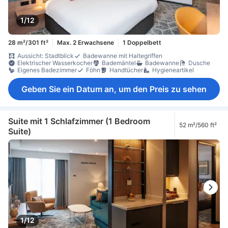
1/12
28 m²/301 ft²
Max. 2 Erwachsene
1 Doppelbett
Aussicht: Stadtblick
Badewanne mit Haltegriffen
Elektrischer Wasserkocher
Bademäntel
Badewanne
Dusche
Eigenes Badezimmer
Föhn
Handtücher
Hygieneartikel
Geben Sie ein Datum an, um den Preis zu sehen
Suite mit 1 Schlafzimmer (1 Bedroom
52 m²/560 ft²
Suite)
1/12