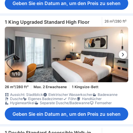
Geben Sie ein Datum an, um den Preis zu sehen
1 King Upgraded Standard High Floor
26 m²/280 ft²
1/10
26 m²/280 ft²
Max. 2 Erwachsene
1 Kingsize-Bett
Aussicht: Stadtblick
Elektrischer Wasserkocher
Badewanne
Dusche
Eigenes Badezimmer
Föhn
Handtücher
Hygieneartikel
Separate Dusche/Badewanne
Fernseher
Geben Sie ein Datum an, um den Preis zu sehen
1 Double Standard Accessible Walk-in