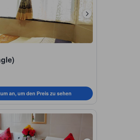
gle)
tum an, um den Preis zu sehen