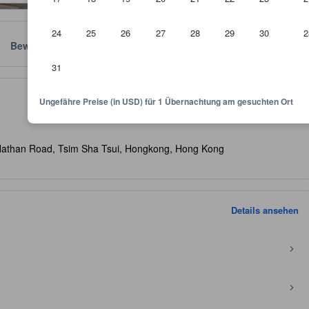
24
25
26
27
28
29
30
2
Bewertungen
Standort
Richtlinien
31
kunft und dient als Richtlinie, welche Ausstattung, Einrichtungen und 
Ungefähre Preise (in USD) für 1 Übernachtung am gesuchten Ort
4 Nathan Road, Tsim Sha Tsui, Hongkong, Hong Kong
Details ansehen