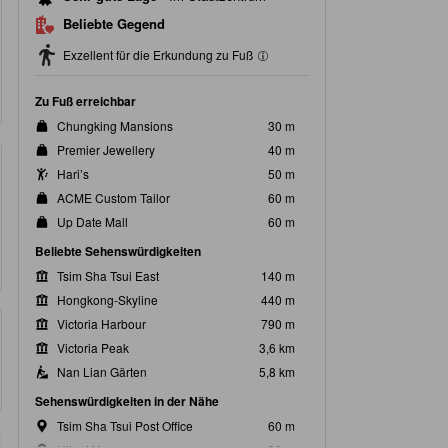
Beliebte Gegend
Exzellent für die Erkundung zu Fuß
Zu Fuß erreichbar
Chungking Mansions
30 m
Premier Jewellery
40 m
Hari’s
50 m
ACME Custom Tailor
60 m
Up Date Mall
60 m
Beliebte Sehenswürdigkeiten
Tsim Sha Tsui East
140 m
Hongkong-Skyline
440 m
Victoria Harbour
790 m
Victoria Peak
3,6 km
Nan Lian Gärten
5,8 km
Sehenswürdigkeiten in der Nähe
Tsim Sha Tsui Post Office
60 m