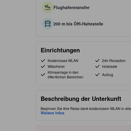
Flughafentransfer
200 m bis Öffi-Haltestelle
Einrichtungen
Kostenloses WLAN
24h-Rezeption
Wäscherei
Hotelsafe
Klimaanlage in den
Aufzug
öffentlichen Bereichen
Beschreibung der Unterkunft
Beginnen Sie Ihre Reise dank kostenlosem WLAN in allen 
günstige Lage im Stadtteil "Tsim Sha Tsui" erlaubt es I
Weitere Infos