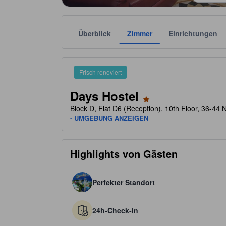
Überblick
Zimmer
Einrichtungen
Die jeweilige Sternekategorie stammt von der Unter
tooltip
1 von 5 Sternen
Frisch renoviert
Days Hostel
Block D, Flat D6 (Reception), 10th Floor, 36-4
- UMGEBUNG ANZEIGEN
Highlights von Gästen
Perfekter Standort
24h-Check-in