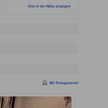
Hikari Yoga
80 m
Orte in der Nähe anzeigen
Prestige Tower
110 m
Sky Lounge
110 m
Hong Kong Hennessy Road
110 m
Mit Preisgarantie!