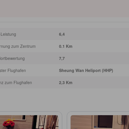
-Leistung
6,4
ernung zum Zentrum
0.1 Km
dortbewertung
7,7
ter Flughafen
Sheung Wan Heliport (HHP)
nz zum Flughafen
2,3 Km