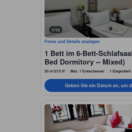
1/13
Fotos und Details anzeigen
1 Bett im 6-Bett-Schlafsaa
Bed Dormitory -- Mixed)
20 m²/215 ft²
Max. 1 Erwachsener
1 Etagenbett 
Geben Sie ein Datum an, um d