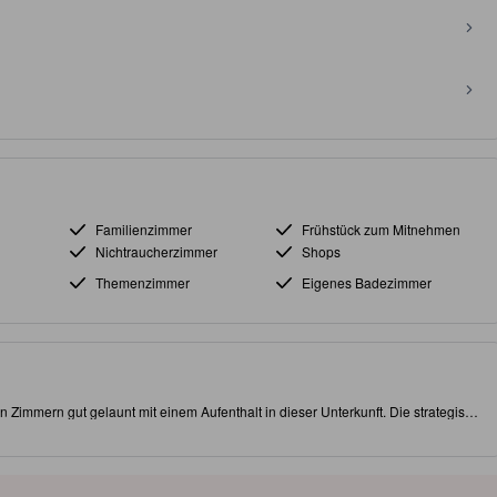
Familienzimmer
Frühstück zum Mitnehmen
Nichtraucherzimmer
Shops
Themenzimmer
Eigenes Badezimmer
Zimmern gut gelaunt mit einem Aufenthalt in dieser Unterkunft. Die strategisch
hnen, alle Sehenswürdigkeiten bequem zu erreichen.