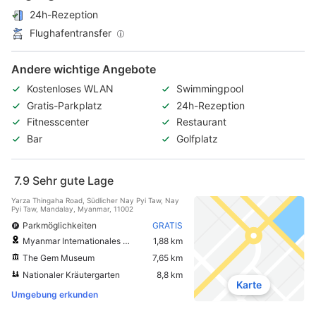
24h-Rezeption
Flughafentransfer
Andere wichtige Angebote
Kostenloses WLAN
Swimmingpool
Gratis-Parkplatz
24h-Rezeption
Fitnesscenter
Restaurant
Bar
Golfplatz
7.9
Sehr gute Lage
Yarza Thingaha Road, Südlicher Nay Pyi Taw, Nay
Pyi Taw, Mandalay, Myanmar, 11002
Parkmöglichkeiten
GRATIS
Myanmar Internationales Kongresszentrum
1,88 km
The Gem Museum
7,65 km
Nationaler Kräutergarten
8,8 km
Karte
Umgebung erkunden