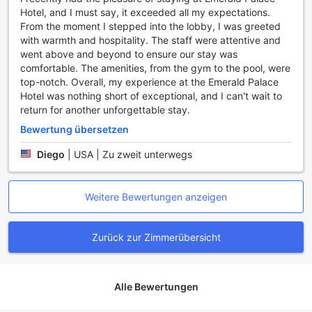
Option ermöglicht Ihnen einen reibungslosen und
Hotel, and I must say, it exceeded all my expectations.
zeitsparenden Start oder Abschluss Ihres Aufenthalts.
From the moment I stepped into the lobby, I was greeted
Außerdem kümmern wir uns täglich um die Reinigung Ihrer
with warmth and hospitality. The staff were attentive and
Unterkunft, damit Sie sich in einer sauberen und
went above and beyond to ensure our stay was
einladenden Umgebung entspannen können. Für Raucher
comfortable. The amenities, from the gym to the pool, were
haben wir einen ausgewiesenen Raucherbereich
top-notch. Overall, my experience at the Emerald Palace
eingerichtet, der Ihnen die Möglichkeit bietet, in Ruhe zu
Hotel was nothing short of exceptional, and I can't wait to
genießen. Und falls Sie mit Gepäck reisen, können Sie sich
return for another unforgettable stay.
auf unseren praktischen Gepäckaufbewahrungsservice
Bewertung übersetzen
verlassen.
Diego
|
USA | Zu zweit unterwegs
Transportmöglichkeiten im Emerald Palace Hotel
Das Emerald Palace Hotel in Nay Pyi Taw bietet seinen
Weitere Bewertungen anzeigen
Gästen eine Vielzahl von erstklassigen
Transportmöglichkeiten, die Ihren Aufenthalt so angenehm
wie möglich gestalten. Mit einem zuverlässigen Flughafen-
Zurück zur Zimmerübersicht
Transfer-Service können Sie sicher sein, dass Sie bei Ihrer
Ankunft am Flughafen bequem und stressfrei ins Hotel
gelangen. Darüber hinaus stehen Ihnen verschiedene
Touren zur Verfügung, die es Ihnen ermöglichen, die
Alle Bewertungen
faszinierenden Sehenswürdigkeiten der Umgebung zu