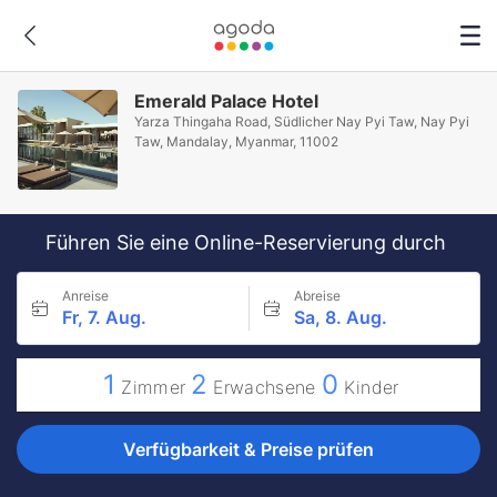
Emerald Palace Hotel
Yarza Thingaha Road, Südlicher Nay Pyi Taw, Nay Pyi
Taw, Mandalay, Myanmar, 11002
Führen Sie eine Online-Reservierung durch
Anreise
Abreise
Fr, 7. Aug.
Sa, 8. Aug.
1
2
0
Zimmer
Erwachsene
Kinder
Verfügbarkeit & Preise prüfen