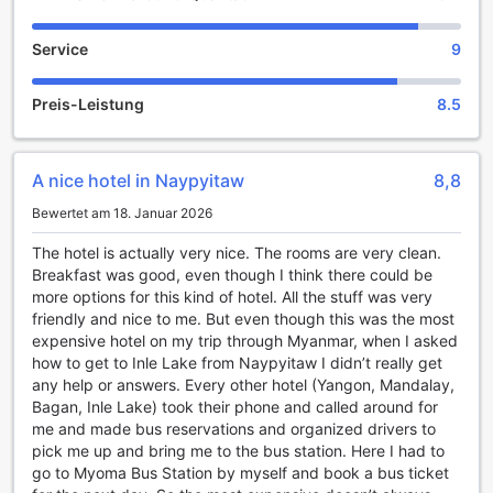
Das Emerald Palace Hotel in Nay Pyi Taw bietet seinen
Service
9
Gästen eine Vielzahl an Unterhaltungsmöglichkeiten, die
den Aufenthalt zu einem unvergesslichen Erlebnis machen.
Preis-Leistung
8.5
Die stilvolle Bar des Hotels lädt dazu ein, in entspannter
Atmosphäre einen erfrischenden Cocktail oder ein
köstliches Getränk zu genießen. Hier können Sie den Tag
bei einem Glas Wein ausklingen lassen oder neue
A nice hotel in Naypyitaw
8,8
Bekanntschaften schließen, während Sie die erlesene
Bewertet am 18. Januar 2026
Auswahl an Getränken probieren.
Für Naturliebhaber bietet der wunderschöne Garten des
The hotel is actually very nice. The rooms are very clean.
Hotels eine Oase der Ruhe und Erholung. Hier können Sie
Breakfast was good, even though I think there could be
inmitten von üppigem Grün und bunten Blumen
more options for this kind of hotel. All the stuff was very
entspannen, spazieren gehen oder einfach die friedliche
friendly and nice to me. But even though this was the most
Umgebung genießen. Zudem steht den Gästen ein
expensive hotel on my trip through Myanmar, when I asked
gemeinschaftlicher Lounge- und TV-Bereich zur Verfügung,
how to get to Inle Lake from Naypyitaw I didn’t really get
wo Sie sich mit anderen Gästen treffen, Spiele spielen oder
any help or answers. Every other hotel (Yangon, Mandalay,
einen Filmabend verbringen können. Abgerundet wird das
Bagan, Inle Lake) took their phone and called around for
Angebot durch einen Geschenkeladen, in dem Sie
me and made bus reservations and organized drivers to
Souvenirs und lokale Handwerkskunst erwerben können,
pick me up and bring me to the bus station. Here I had to
um die Erinnerungen an Ihren Aufenthalt festzuhalten. Das
go to Myoma Bus Station by myself and book a bus ticket
Emerald Palace Hotel sorgt somit für ein umfassendes