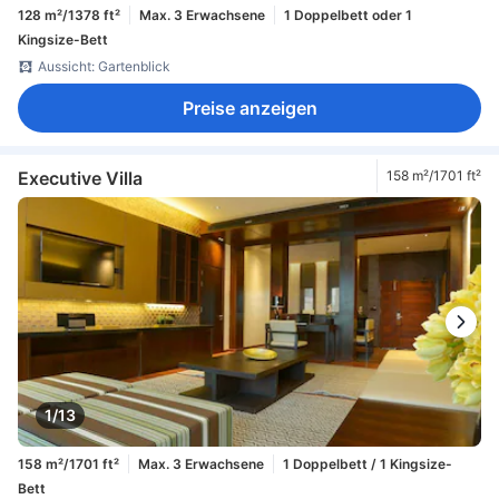
128 m²/1378 ft²
Max. 3 Erwachsene
1 Doppelbett oder 1
Kingsize-Bett
Aussicht: Gartenblick
Preise anzeigen
Executive Villa
158 m²/1701 ft²
1/13
158 m²/1701 ft²
Max. 3 Erwachsene
1 Doppelbett / 1 Kingsize-
Bett