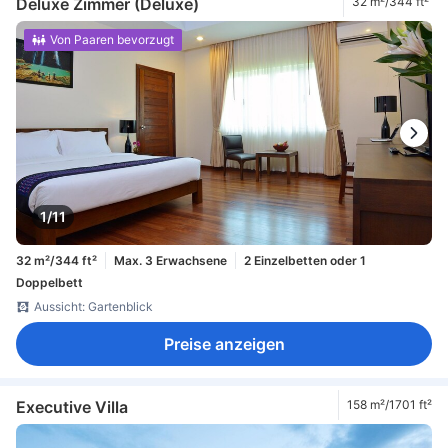
Deluxe Zimmer (Deluxe)
32 m²/344 ft²
Von Paaren bevorzugt
1/11
32 m²/344 ft²
Max. 3 Erwachsene
2 Einzelbetten oder 1
Doppelbett
Aussicht: Gartenblick
Preise anzeigen
Executive Villa
158 m²/1701 ft²