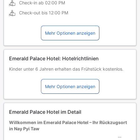
Check-in ab
02:00 PM
Check-out bis
12:00 PM
Mehr Optionen anzeigen
Emerald Palace Hotel: Hotelrichtlinien
Kinder unter 6 Jahren erhalten das Frühstück kostenlos.
Für Kinder von 7 bis 12 Jahren wird eine Gebühr von 5 USD
pro Tag für das Frühstück berechnet.
Mehr Optionen anzeigen
Kinder ab 13 Jahren werden als Erwachsene angesehen.
Kinder und Zustellbetten
Kinder von 0 bis einschließlich 6 Jahren
Übernachtung gratis, wenn das Kind ein vorhandenes Bett
Emerald Palace Hotel im Detail
benutzt.
Die Verfügbarkeit von Zustellbetten hängt von der
Willkommen im Emerald Palace Hotel – Ihr Rückzugsort
Zimmerkategorie ab. Weitere Informationen entnehmen Sie
in Nay Pyi Taw
bitte der jeweiligen Zimmerbelegung.
Bei Buchung von mehr als 5 Zimmern könnten andere