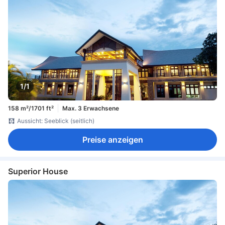
1/1
158 m²/1701 ft²
Max. 3 Erwachsene
Aussicht: Seeblick (seitlich)
Preise anzeigen
Superior House