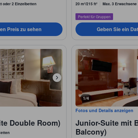
t oder 2 Einzelbetten
20 m²/215 ft²
Max. 3 Erwachsene
Perfekt für Gruppen
en Preis zu sehen
Geben Sie ein Da
1/4
Fotos und Details anzeigen
ite Double Room)
Junior-Suite mit 
Balcony)
etten