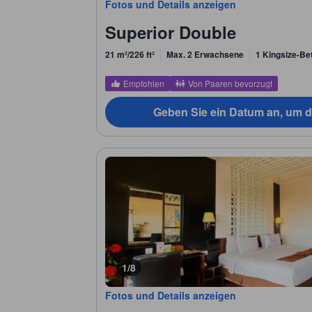
Fotos und Details anzeigen
Superior Double
21 m²/226 ft²
Max. 2 Erwachsene
1 Kingsize-Be
Empfohlen
Von Paaren bevorzugt
Geben Sie ein Datum an, um d
1/8
Fotos und Details anzeigen