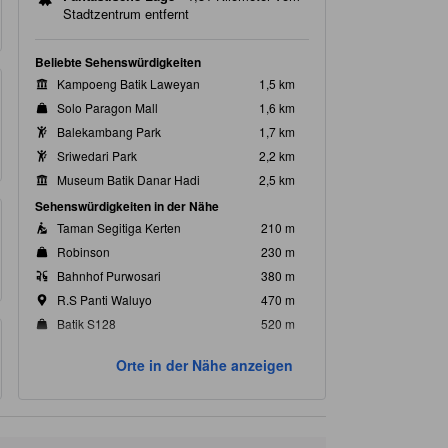
Stadtzentrum entfernt
Beliebte Sehenswürdigkeiten
Kampoeng Batik Laweyan
1,5 km
Solo Paragon Mall
1,6 km
Balekambang Park
1,7 km
Sriwedari Park
2,2 km
Museum Batik Danar Hadi
2,5 km
Sehenswürdigkeiten in der Nähe
Taman Segitiga Kerten
210 m
Robinson
230 m
Bahnhof Purwosari
380 m
R.S Panti Waluyo
470 m
Batik S128
520 m
Orte in der Nähe anzeigen