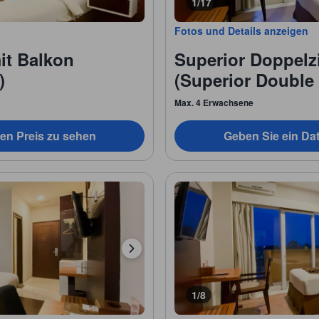
1/17
Fotos und Details anzeigen
it Balkon
Superior Doppelz
)
(Superior Double
Max. 4 Erwachsene
en Preis zu sehen
Geben Sie ein Da
1/8