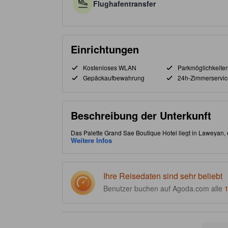
Flughafentransfer
Einrichtungen
Kostenloses WLAN
Parkmöglichkeite
Gepäckaufbewahrung
24h-Zimmerservic
Beschreibung der Unterkunft
Das Palette Grand Sae Boutique Hotel liegt in Laweyan, e
der Nähe des Keraton bekannt ist. Ideal für zwei Reisend
Weitere Infos
24-Stunden-Zimmerservice und ein elegantes Restaurant
privaten Balkon oder eine Terrasse sowie erfrischende Du
Erkundungen. Solo Square, Solo Paragon Mall und das his
perfekt zum Einkaufen und Sightseeing. [Einige Inhalte 
Ihre Reisedaten sind sehr beliebt
sind möglich.]
Benutzer buchen auf Agoda.com alle