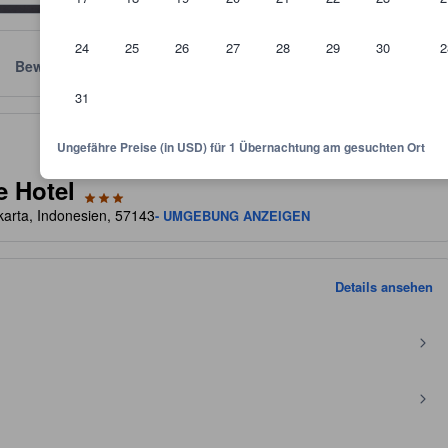
24
25
26
27
28
29
30
2
Bewertungen
Standort
Richtlinien
31
kunft und dient als Richtlinie, welche Ausstattung, Einrichtungen und 
Ungefähre Preise (in USD) für 1 Übernachtung am gesuchten Ort
e Hotel
karta, Indonesien, 57143
- UMGEBUNG ANZEIGEN
Details ansehen