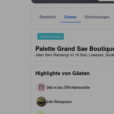
Überblick
Zimmer
Einrichtungen
Die jeweilige Sternekategorie stammt von der Unter
tooltip
3 von 5 Sternen
Frisch renoviert
Palette Grand Sae Boutiqu
Jalan Sam Ratulangi no 18 Solo, Laweyan, Sura
Highlights von Gästen
360 m bis Öffi-Haltestelle
24h-Rezeption