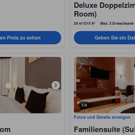
Deluxe Doppelzi
Room)
20 m²/215 ft²
Max. 2 Erwachsene
en Preis zu sehen
Geben Sie ein Da
1/4
Fotos und Details anzeigen
oom
Familiensuite (Su