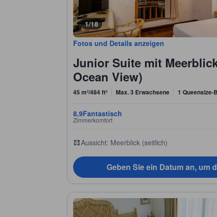
1/18
Fotos und Details anzeigen
Junior Suite mit Meerblick
Ocean View)
45 m²/484 ft²
Max. 3 Erwachsene
1 Queensize-B
8,9
Fantastisch
Zimmerkomfort
Aussicht: Meerblick (seitlich)
Geben Sie ein Datum an, um d