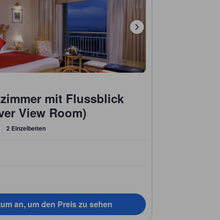
tzimmer mit Flussblick
iver View Room)
2 Einzelbetten
tum an, um den Preis zu sehen