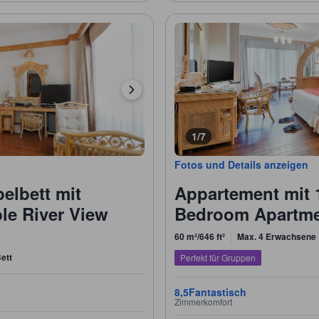
1/7
Fotos und Details anzeigen
elbett mit
Appartement mit 
le River View
Bedroom Apartme
60 m²/646 ft²
Max. 4 Erwachsene
ett
Perfekt für Gruppen
8,5
Fantastisch
Zimmerkomfort