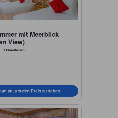
immer mit Meerblick
an View)
2 Einzelbetten
tum an, um den Preis zu sehen