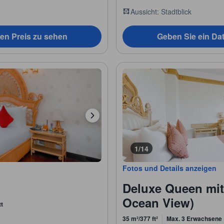
Aussicht: Stadtblick
en Preis zu sehen
Geben Sie ein Da
1/14
Fotos und Details anzeigen
Deluxe Queen mit
Ocean View)
tt
35 m²/377 ft²
Max. 3 Erwachsene