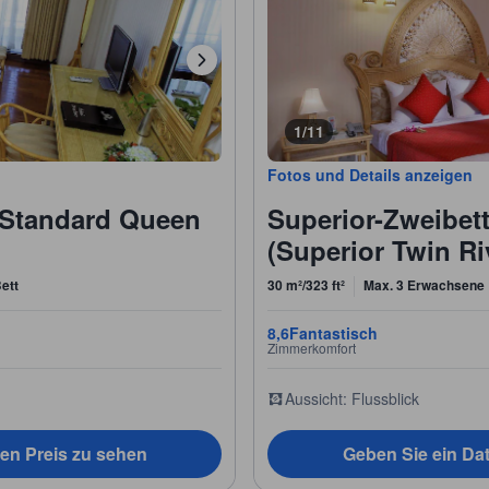
1/11
Fotos und Details anzeigen
(Standard Queen
Superior-Zweibet
(Superior Twin R
ett
30 m²/323 ft²
Max. 3 Erwachsene
8,6
Fantastisch
Zimmerkomfort
Aussicht: Flussblick
en Preis zu sehen
Geben Sie ein Da