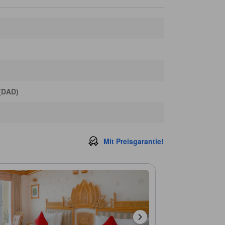
Brilliant Top Bar
370 m
Durian guy!
500 m
Han River
500 m
Han River Schwingbrücke
510 m
Da Nang Fresco Village
510 m
 (DAD)
Mit Preisgarantie!