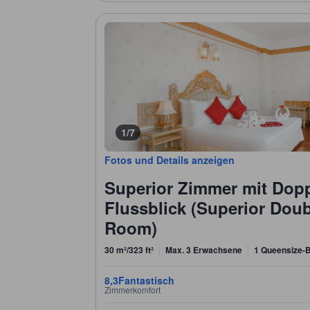
1/7
Fotos und Details anzeigen
Superior Zimmer mit Dopp
Flussblick (Superior Doub
Room)
30 m²/323 ft²
Max. 3 Erwachsene
1 Queensize-B
8,3
Fantastisch
Zimmerkomfort