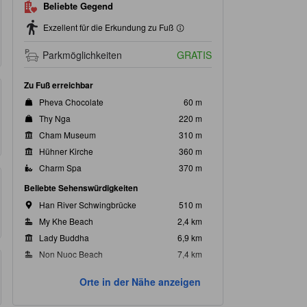
Beliebte Gegend
Exzellent für die Erkundung zu Fuß
Parkmöglichkeiten
GRATIS
Zu Fuß erreichbar
Pheva Chocolate
60 m
Thy Nga
220 m
Cham Museum
310 m
Hühner Kirche
360 m
Charm Spa
370 m
Beliebte Sehenswürdigkeiten
Han River Schwingbrücke
510 m
My Khe Beach
2,4 km
Lady Buddha
6,9 km
Non Nuoc Beach
7,4 km
Marble Mountains
8,0 km
Orte in der Nähe anzeigen
Sehenswürdigkeiten in der Nähe