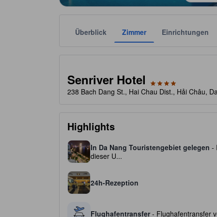
Überblick
Zimmer
Einrichtungen
Die jeweilige Sternekategorie stammt von der Unter
tooltip
4 von 5 Sternen
Senriver Hotel
238 Bach Dang St., Hai Chau Dist., Hải Châu, 
Highlights
In Da Nang Touristengebiet gelegen
- 
dieser U...
24h-Rezeption
Flughafentransfer
- Flughafentransfer ve