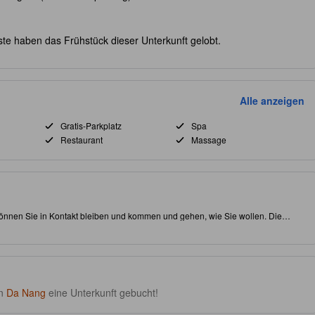
te haben das Frühstück dieser Unterkunft gelobt.
Alle anzeigen
Gratis-Parkplatz
Spa
Restaurant
Massage
önnen Sie in Kontakt bleiben und kommen und gehen, wie Sie wollen. Die
bt es Ihnen, alle Sehenswürdigkeiten bequem zu erreichen. Planen Sie auf jeden
untains sowie den Strandbereich "My Khe Beach" zu besuchen. Die mit 4.0
 ein Dampfbad, ein Fitness-Center und einen Whirlpool.
in
Da Nang
eine Unterkunft gebucht!