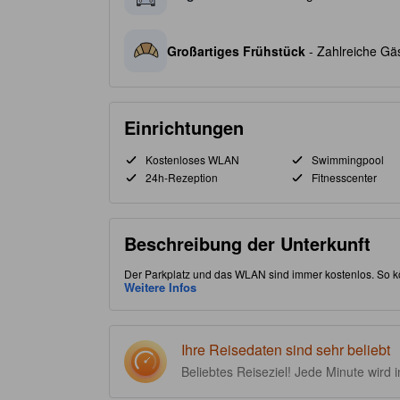
Großartiges Frühstück
- Zahlreiche Gäs
Einrichtungen
Kostenloses WLAN
Swimmingpool
24h-Rezeption
Fitnesscenter
Beschreibung der Unterkunft
Der Parkplatz und das WLAN sind immer kostenlos. So k
strategisch günstige Lage im Stadtteil "Hải Châu" erlau
Weitere Infos
Fall etwas Zeit ein, um die Sehenswürdigkeit Marble Mo
Sternen bewertete Unterkunft bietet ihren Gästen vor Ort
Ihre Reisedaten sind sehr beliebt
Beliebtes Reiseziel! Jede Minute wird 