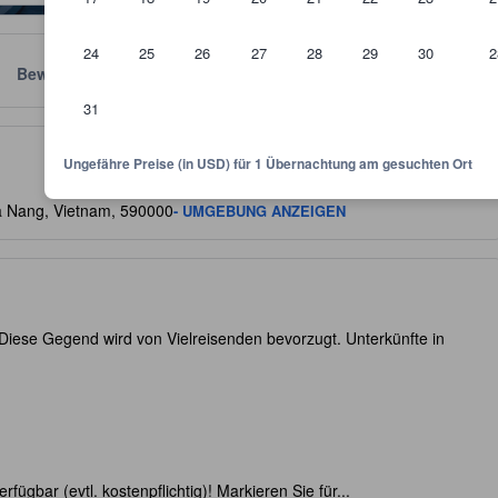
24
25
26
27
28
29
30
2
Bewertungen
Standort
Richtlinien
31
kunft und dient als Richtlinie, welche Ausstattung, Einrichtungen und 
Ungefähre Preise (in USD) für 1 Übernachtung am gesuchten Ort
Da Nang, Vietnam, 590000
- UMGEBUNG ANZEIGEN
Diese Gegend wird von Vielreisenden bevorzugt. Unterkünfte in
rfügbar (evtl. kostenpflichtig)! Markieren Sie für...