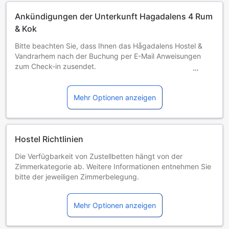
Ankündigungen der Unterkunft Hagadalens 4 Rum
& Kok
Bitte beachten Sie, dass Ihnen das Hågadalens Hostel &
Vandrarhem nach der Buchung per E-Mail Anweisungen
zum Check-in zusendet.
Das Hågadalens Hostel & Vandrarhem verlangt, dass der
Name des Kreditkarteninhabers mit dem Namen des
Gastes auf der Buchungsbestätigung übereinstimmt. Bitte
Mehr Optionen anzeigen
halten Sie beim Check-in einen gültigen Lichtbildausweis
und Ihre Kreditkarte bereit.
Wenn Sie voraussichtlich nach 18:00 Uhr anreisen,
informieren Sie das Hågadalens Hostel & Vandrarhem bitte
Hostel Richtlinien
im Voraus. Die Kontaktdaten entnehmen Sie Ihrer
Die Verfügbarkeit von Zustellbetten hängt von der
Buchungsbestätigung.
Zimmerkategorie ab. Weitere Informationen entnehmen Sie
Bitte beachten Sie, dass die Zahlung ausschließlich per
bitte der jeweiligen Zimmerbelegung.
Kreditkarte vorgenommen werden kann.
Bei Buchung von mehr als 5 Zimmern könnten andere
Bei einer Buchung von 2 Zimmern und mehr als 4 Betten
Buchungsbestimmungen gelten und zusätzliche Gebühren
gelten gegebenenfalls abweichende Hotelrichtlinien und
Mehr Optionen anzeigen
anfallen.
zusätzliche Aufpreise. Bei Buchungen von mehr als 5
Mindestalter der Gäste: 10 year(s)
Tagen gelten gegebenenfalls abweichende Hotelrichtlinien