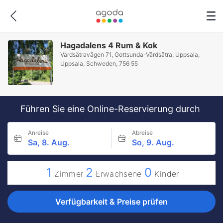
Hagadalens 4 Rum & Kok
Vårdsätravägen 71, Gottsunda-Vårdsätra, Uppsala,
Uppsala, Schweden, 756 55
Führen Sie eine Online-Reservierung durch
Anreise
Abreise
Sa, 8. Aug.
So, 9. Aug.
1
2
0
Zimmer
Erwachsene
Kinder
Verfügbarkeit & Preise prüfen