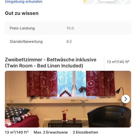
Umgebung erkunden
Gut zu wissen
Preis-Leistung
10.0
Standortbewertung
8.0
Zweibettzimmer - Bettwäsche inklusive
13 m²/140 ft²
(Twin Room - Bed Linen Included)
1/16
13 m²/140 ft²
Max. 2 Erwachsene
2 Einzelbetten