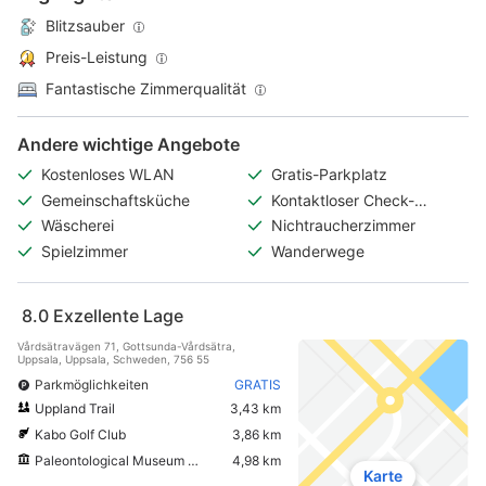
Blitzsauber
Preis-Leistung
Fantastische Zimmerqualität
Andere wichtige Angebote
Kostenloses WLAN
Gratis-Parkplatz
Gemeinschaftsküche
Kontaktloser Check-
in/Check-out
Wäscherei
Nichtraucherzimmer
Spielzimmer
Wanderwege
8.0
Exzellente Lage
Vårdsätravägen 71, Gottsunda-Vårdsätra,
Uppsala, Uppsala, Schweden, 756 55
Parkmöglichkeiten
GRATIS
Uppland Trail
3,43 km
Kabo Golf Club
3,86 km
Paleontological Museum of Uppsala University
4,98 km
Karte