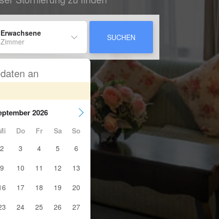
 Erwachsene
SUCHEN
 Zimmer
sedaten an
eptember 2026
Mi
Do
Fr
Sa
So
2
3
4
5
6
9
10
11
12
13
16
17
18
19
20
23
24
25
26
27