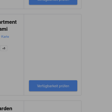
artment
mami
r Karte
+5
Verfügbarkeit prüfen
arden