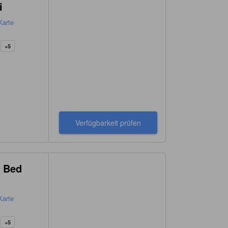
i
Karte
+5
Verfügbarkeit prüfen
a Bed
Karte
+5