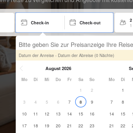
2
Check-in
Check-out
1
Bitte geben Sie zur Preisanzeige Ihre Rei
Datum der Anreise - Datum der Abreise
(0 Nächte)
August 2026
S
Mo
Di
Mi
Do
Fr
Sa
So
Mo
Di
1
2
1
3
4
5
6
7
8
9
7
8
10
11
12
13
14
15
16
14
15
17
18
19
20
21
22
23
21
22