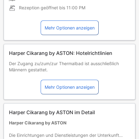
Rezeption geöffnet bis
11:00 PM
Mehr Optionen anzeigen
Harper Cikarang by ASTON: Hotelrichtlinien
Der Zugang zu/zum/zur Thermalbad ist ausschließlich
Männern gestattet.
Kinder und Zustellbetten
0 bis 5 Jahre alte Kleinkinder
Mehr Optionen anzeigen
Übernachten kostenlos, wenn vorhandene Betten genutzt
werden. Hinweis: Kinderbetten sind in begrenzter Anzahl
verfügbar und möglicherweise mit einer Zusatzgebühr
verbunden.
Harper Cikarang by ASTON im Detail
Kinder von 6 bis einschließlich 11 Jahren
Übernachtung gratis, wenn das Kind ein vorhandenes Bett
Harper Cikarang by ASTON
benutzt.
Gäste ab 12 Jahren gelten als Erwachsene
Die Einrichtungen und Dienstleistungen der Unterkunft
Die Verfügbarkeit von Zustellbetten hängt von der