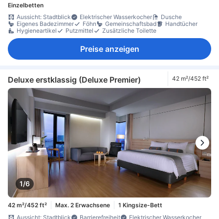
Einzelbetten
Aussicht: Stadtblick
Elektrischer Wasserkocher
Dusche
Eigenes Badezimmer
Föhn
Gemeinschaftsbad
Handtücher
Hygieneartikel
Putzmittel
Zusätzliche Toilette
Preise anzeigen
Deluxe erstklassig (Deluxe Premier)
42 m²/452 ft²
1/6
42 m²/452 ft²
Max. 2 Erwachsene
1 Kingsize-Bett
Aussicht: Stadtblick
Barrierefreiheit
Elektrischer Wasserkocher