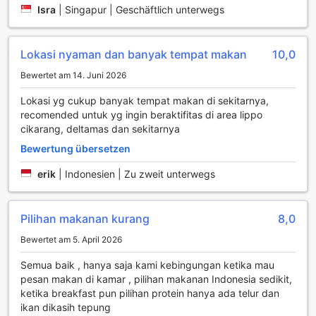
Die Bewertung für Essen und Trinken dieses Hotels ist
Isra
|
Singapur | Geschäftlich unterwegs
besser als bei 89 % aller Unterkünfte der Stadt.
Der Zimmerkomfort ist kaum zu übertreffen, die Bewertung
Lokasi nyaman dan banyak tempat makan
10,0
übertrifft 90 % aller Unterkünfte in Cikarang.
Bewertet am 14. Juni 2026
Lokasi yg cukup banyak tempat makan di sekitarnya,
recomended untuk yg ingin beraktifitas di area lippo
cikarang, deltamas dan sekitarnya
Bewertung übersetzen
erik
|
Indonesien | Zu zweit unterwegs
Pilihan makanan kurang
8,0
Bewertet am 5. April 2026
Semua baik , hanya saja kami kebingungan ketika mau
pesan makan di kamar , pilihan makanan Indonesia sedikit,
ketika breakfast pun pilihan protein hanya ada telur dan
ikan dikasih tepung