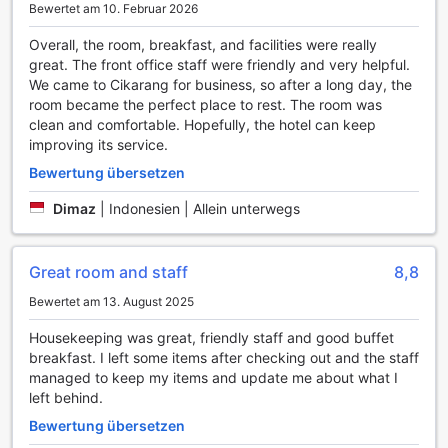
Bewertet am 10. Februar 2026
sich abends mit Ihren Reisebegleitern direkt Bar dieses
Hotels. Die Freizeiteinrichtungen der Unterkunft Harper
Overall, the room, breakfast, and facilities were really
Cikarang by ASTON sind auf Erholung und Entspannung
great. The front office staff were friendly and very helpful.
ausgerichtet. Beenden Sie Ihre Tage in völliger
We came to Cikarang for business, so after a long day, the
Entspannung mit einem Besuch im
room became the perfect place to rest. The room was
Whirlpool, Massagesalon, Sauna-Bereich und Spa-Bereich.
clean and comfortable. Hopefully, the hotel can keep
improving its service.
Beginnen Sie Ihren Urlaub am besten mit einem Sprung in
den Pool. Besuchen Sie den Fitnessbereich dieses Hotels,
Bewertung übersetzen
um auch im Urlaub fit und leistungsfähig zu bleiben.
Dimaz
|
Indonesien | Allein unterwegs
Umgebung
Great room and staff
8,8
Besuchen Sie die Sehenswürdigkeiten und lokalen
Attraktionen von Cikarang während Ihres Aufenthalts in
Bewertet am 13. August 2025
einem der Zimmer dieses Hotels. Bevor Sie sich aufmachen
die Vorteile dieses Hotels in Cikarang zu erkunden, können
Housekeeping was great, friendly staff and good buffet
Sie sich in 1,7 km Entfernung bei Restoran Sunda Alam Sari
breakfast. I left some items after checking out and the staff
Deltamas stärken.
managed to keep my items and update me about what I
left behind.
Gründe, hier zu übernachten
Bewertung übersetzen