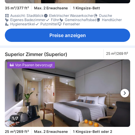
35 m²/377 ft²
Max. 2 Erwachsene
1 Kingsize-Bett
Aussicht: Stadtblick
Elektrischer Wasserkocher
Dusche
Eigenes Badezimmer
Föhn
Gemeinschaftsbad
Handtücher
Hygieneartikel
Putzmittel
Fernseher
Preise anzeigen
Superior Zimmer (Superior)
25 m²/269 ft²
Von Paaren bevorzugt
1/7
25 m²/269 ft²
Max. 2 Erwachsene
1 Kingsize-Bett oder 2