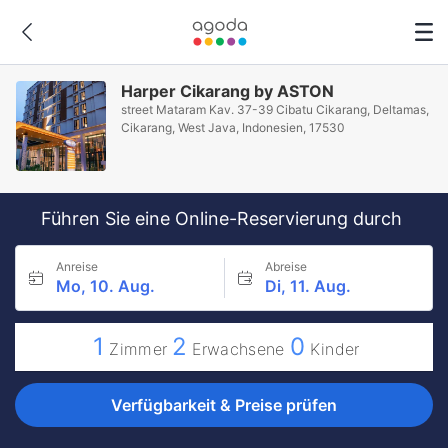
Harper Cikarang by ASTON
street Mataram Kav. 37-39 Cibatu Cikarang, Deltamas,
Cikarang, West Java, Indonesien, 17530
Führen Sie eine Online-Reservierung durch
Anreise
Abreise
Mo, 10. Aug.
Di, 11. Aug.
1
2
0
Zimmer
Erwachsene
Kinder
Verfügbarkeit & Preise prüfen