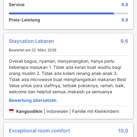
Service
8.8
von Annehmlichkeiten für eine erholsame Nacht. Genießen
Sie Ihren Aufenthalt noch mehr da einige ausgewählte
Zimmer dieses Hotels über Klimaanlage, Vorhänge zur
Preis-Leistung
8.8
Verdunkelung und Wäscheservice verfügen.
Ausgewählte Zimmer verfügen über
Staycation Lebaran
9,6
Fernseher, Tageszeitungen und Kabel-TV, um die Gäste zu
unterhalten. Eine Minibar, Flaschenwasser und eine Kaffee-
Bewertet am 22. März 2026
oder Teemaschine gibt es in den meisten Zimmern. Da wir
wissen, dass die Annehmlichkeiten im Badezimmer eine
Overall bagus, nyaman, menyenangkan, hanya perlu
wichtige Rolle für die Zufriedenheit der Gäste spielen, gibt
beberapa masukan 1. Tidak ada keran buat wudhu bagi
es in ausgewählten Zimmern dieses Hotels
orang muslim 2. Tidak ada kolam renang anak-anak 3.
Handtücher, Bademäntel, einen Haartrockner
Tidak ada microwave buat menghangatkan makanan Best
und Pflegeprodukte.
Value untuk para staffnya, terbaik pokoknya, ramah, baik,
welcome dan helpfull semua..makasih ya semuanya
Essen und Aktivitäten
Bewertung übersetzen
Beginnen Sie Ihre Urlaubstage auf die bestmögliche Art
Kangsodikin
|
Indonesien | Familie mit Kleinkindern
und Weise: Beginnen Sie jeden Morgen Ihres Aufenthalts
mit einem Frühstück im Haus. Eine Reihe von großartigen
Speiseangeboten dieses Hotels sorgt dafür, dass Sie immer
Exceptional room comfort
10,0
eine bequeme und köstliche Auswahl haben. Amüsieren Sie