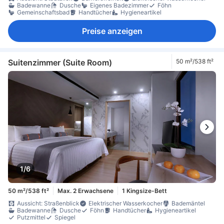
Badewanne
Dusche
Eigenes Badezimmer
Föhn
Gemeinschaftsbad
Handtücher
Hygieneartikel
Preise anzeigen
Suitenzimmer (Suite Room)
50 m²/538 ft²
1/6
50 m²/538 ft²
Max. 2 Erwachsene
1 Kingsize-Bett
Aussicht: Straßenblick
Elektrischer Wasserkocher
Bademäntel
Badewanne
Dusche
Föhn
Handtücher
Hygieneartikel
Putzmittel
Spiegel