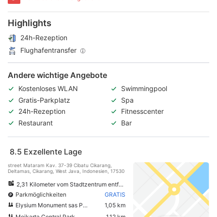
Highlights
24h-Rezeption
Flughafentransfer
Andere wichtige Angebote
Kostenloses WLAN
Swimmingpool
Gratis-Parkplatz
Spa
24h-Rezeption
Fitnesscenter
Restaurant
Bar
8.5
Exzellente Lage
street Mataram Kav. 37-39 Cibatu Cikarang,
Deltamas, Cikarang, West Java, Indonesien, 17530
2,31 Kilometer vom Stadtzentrum entfernt
Parkmöglichkeiten
GRATIS
Elysium Monument sas Park
1,05 km
Meikarta Central Park
1,12 km