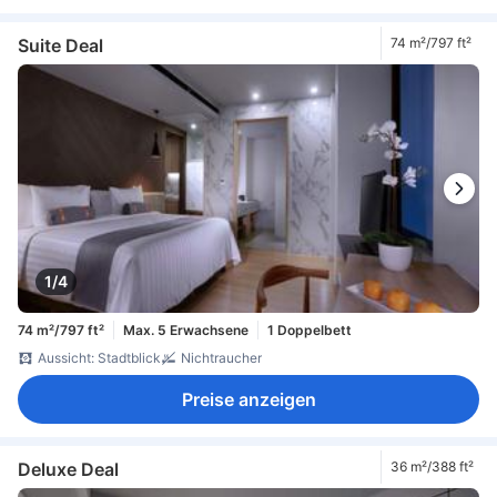
Suite Deal
74 m²/797 ft²
1/4
74 m²/797 ft²
Max. 5 Erwachsene
1 Doppelbett
Aussicht: Stadtblick
Nichtraucher
Preise anzeigen
Deluxe Deal
36 m²/388 ft²