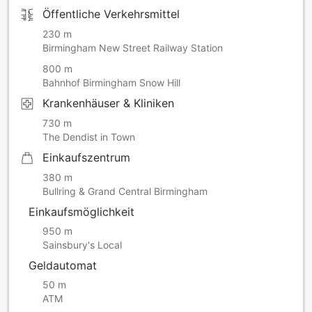
parken.
Öffentliche Verkehrsmittel
Beachten Sie bitte, dass das Mindestalter für den Check-in
230 m
18 Jahre beträgt.
Birmingham New Street Railway Station
Beachten Sie bitte, dass die Unterkunft derzeit einen 2.
Fahrstuhl einbauen lässt und daher nur 1 Fahrstuhl in
800 m
Betrieb ist. Während dieser Zeit kann es möglicherweise zu
Bahnhof Birmingham Snow Hill
Verzögerungen und Unterbrechungen beim Betrieb des
Krankenhäuser & Kliniken
Hauptfahrstuhls kommen. Beim Check-in müssen Sie einen
Lichtbildausweis sowie die Kreditkarte vorlegen.
730 m
Sonderwünsche unterliegen der Verfügbarkeit und sind
The Dendist in Town
gegebenenfalls mit einem Aufpreis verbunden.
Einkaufszentrum
380 m
Bullring & Grand Central Birmingham
Einkaufsmöglichkeit
950 m
Sainsbury's Local
Geldautomat
50 m
ATM