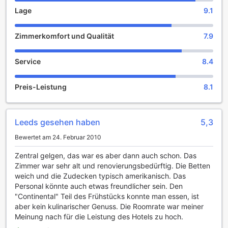
Holiday Inn Birmingham City heißt Sie herzlich willkommen!
Lage
9.1
Unterhaltungsangebote im Holiday Inn Birmingham City
Zimmerkomfort und Qualität
7.9
Das Holiday Inn Birmingham City bietet seinen Gästen eine
Vielzahl von Unterhaltungsangeboten, die den Aufenthalt
Service
8.4
zu einem unvergesslichen Erlebnis machen. Im
hoteleigenen Barbereich können Sie entspannen und den
Preis-Leistung
8.1
Abend bei einem erfrischenden Getränk ausklingen lassen.
Hier ist der perfekte Ort, um sich mit Freunden oder
anderen Gästen zu treffen und in geselliger Runde die
neuesten Sportereignisse auf Großbildleinwand zu
Leeds gesehen haben
5,3
verfolgen.
Bewertet am 24. Februar 2010
Zusätzlich steht Ihnen ein einladender gemeinsamer
Lounge- und TV-Bereich zur Verfügung, in dem Sie sich
Zentral gelgen, das war es aber dann auch schon. Das
zurücklehnen und entspannen können. Ob Sie einen
Zimmer war sehr alt und renovierungsbedürftig. Die Betten
Filmabend planen oder einfach nur die neuesten
weich und die Zudecken typisch amerikanisch. Das
Nachrichten verfolgen möchten, dieser Raum bietet die
Personal könnte auch etwas freundlicher sein. Den
ideale Atmosphäre. Für diejenigen, die auf der Suche nach
"Continental" Teil des Frühstücks konnte man essen, ist
einem besonderen Andenken sind, steht ein
aber kein kulinarischer Genuss. Die Roomrate war meiner
Geschenkladen zur Verfügung, in dem Sie Souvenirs und
Meinung nach für die Leistung des Hotels zu hoch.
lokale Produkte erwerben können. Das Holiday Inn