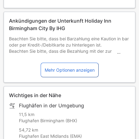
Ankündigungen der Unterkunft Holiday Inn
Birmingham City By IHG
Beachten Sie bitte, dass bei Barzahlung eine Kaution in bar
oder per Kredit-/Debitkarte zu hinterlegen ist.
Beachten Sie bitte, dass die Bezahlung mit der zur
Buchung verwendeten Kreditkarte erfolgen muss. Wenn Sie
beim Check-in die zur Buchung verwendete Karte oder
einen offiziellen Ausweis nicht vorlegen können, werden Sie
Mehr Optionen anzeigen
gebeten, auf eine alternative Zahlungsmethode
zurückzugreifen.
Der hoteleigene Parkplatz liegt neben dem Hotel und heißt
NCP Birmingham New Street. Parkgebühren:
Wichtiges in der Nähe
Parken für 24 Stunden: GBP 20 Parken für 12 Stunden:
Flughäfen in der Umgebung
GBP 18
Nach Vorlage und Entwertung des Parkscheins an der
11,5 km
Hauptrezeption wird die Parkgebühr Ihrer Rechnung
Flughafen Birmingham (BHX)
hinzugefügt.
54,72 km
Sie können auch auf dem Parkplatz Apcoa China Town zu
Flughafen East Midlands (EMA)
einem ermäßigten Preis in Höhe von GBP 12 für 24 Stunden