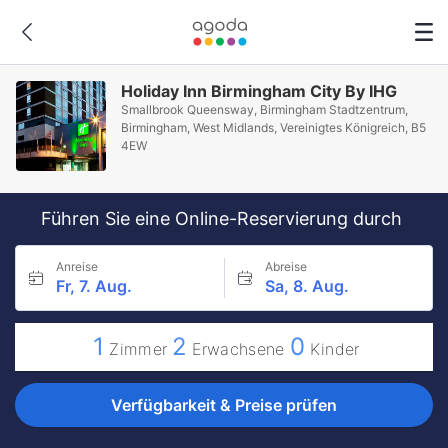
Holiday Inn Birmingham City By IHG
Smallbrook Queensway, Birmingham Stadtzentrum,
Birmingham, West Midlands, Vereinigtes Königreich, B5
4EW
Führen Sie eine Online-Reservierung durch
Anreise
Abreise
Fr, 7. Aug.
Sa, 8. Aug.
1
2
0
Zimmer
Erwachsene
Kinder
Verfügbarkeit & Preise prüfen