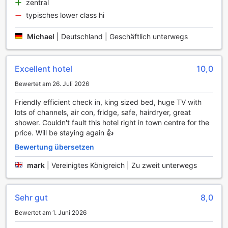
Birmingham City vereint Komfort und Unterhaltung und
zentral
sorgt dafür, dass Sie sich während Ihres Aufenthalts
typisches lower class hi
rundum wohlfühlen.
Michael
|
Deutschland | Geschäftlich unterwegs
Sporteinrichtungen im Holiday Inn Birmingham City
Das Holiday Inn Birmingham City bietet seinen Gästen eine
Excellent hotel
10,0
hervorragende Auswahl an Sporteinrichtungen, die sowohl
für Freizeit- als auch für Fitnessbegeisterte ideal sind. Auf
Bewertet am 26. Juli 2026
dem hoteleigenen Golfplatz können Sie Ihre Fähigkeiten auf
Friendly efficient check in, king sized bed, huge TV with
dem Grün verbessern oder einfach nur die entspannende
lots of channels, air con, fridge, safe, hairdryer, great
Atmosphäre genießen, während Sie die malerische
shower. Couldn't fault this hotel right in town centre for the
Umgebung erkunden. Egal, ob Sie ein erfahrener Golfer
price. Will be staying again 👍
sind oder zum ersten Mal den Schläger schwingen, der
Platz bietet Herausforderungen für jedes Niveau und lädt
Bewertung übersetzen
zu einem unvergesslichen Spielerlebnis ein.
Zusätzlich zu den Golfmöglichkeiten steht den Gästen ein
mark
|
Vereinigtes Königreich | Zu zweit unterwegs
modernes Fitnesscenter zur Verfügung. Ausgestattet mit
einer Vielzahl von Geräten, darunter Cardiogeräte,
Kraftmaschinen und Freihanteln, können Sie Ihr Workout
Sehr gut
8,0
nach Ihren eigenen Vorstellungen gestalten. Das
Bewertet am 1. Juni 2026
Fitnesscenter ist der perfekte Ort, um nach einem langen
Tag voller Erkundungen oder Meetings abzuschalten und