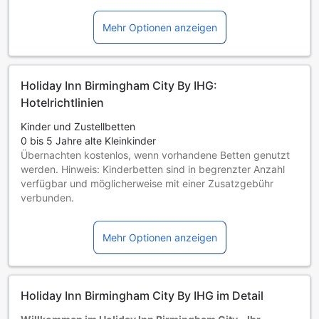
Mehr Optionen anzeigen
Holiday Inn Birmingham City By IHG:
Hotelrichtlinien
Kinder und Zustellbetten
0 bis 5 Jahre alte Kleinkinder
Übernachten kostenlos, wenn vorhandene Betten genutzt
werden. Hinweis: Kinderbetten sind in begrenzter Anzahl
verfügbar und möglicherweise mit einer Zusatzgebühr
verbunden.
Kinder von 6 bis einschließlich 17 Jahren
Übernachtung gratis, wenn das Kind ein vorhandenes Bett
Mehr Optionen anzeigen
benutzt.
Gäste ab 18 Jahren gelten als Erwachsene
Die Verfügbarkeit von Zustellbetten hängt von der
Zimmerkategorie ab. Weitere Informationen entnehmen Sie
Holiday Inn Birmingham City By IHG im Detail
bitte der jeweiligen Zimmerbelegung.
Bei Buchung von mehr als 5 Zimmern könnten andere