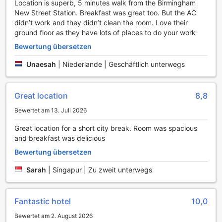
Location is superb, 5 minutes walk from the Birmingham
sich fit zu halten. Die Kombination aus Golf und Fitness
New Street Station. Breakfast was great too. But the AC
macht das Holiday Inn Birmingham City zur idealen Wahl für
didn’t work and they didn’t clean the room. Love their
aktive Reisende, die sowohl Erholung als auch Bewegung
ground floor as they have lots of places to do your work
suchen.
Bewertung übersetzen
Komfortable Annehmlichkeiten im Holiday Inn
Unaesah
|
Niederlande | Geschäftlich unterwegs
Birmingham City
Im Holiday Inn Birmingham City erleben Gäste eine Vielzahl
Great location
8,8
von praktischen Annehmlichkeiten, die ihren Aufenthalt
angenehm und stressfrei gestalten. Der Wäscheservice und
Bewertet am 13. Juli 2026
die chemische Reinigung sorgen dafür, dass Ihre Kleidung
immer frisch und ordentlich bleibt, während der tägliche
Great location for a short city break. Room was spacious
Reinigungsservice dafür sorgt, dass Ihr Zimmer stets
and breakfast was delicious
sauber und einladend ist. Zudem steht Ihnen ein
Bewertung übersetzen
erstklassiger Zimmerservice zur Verfügung, der es Ihnen
ermöglicht, köstliche Speisen und Getränke direkt in Ihre
Sarah
|
Singapur | Zu zweit unterwegs
Unterkunft zu bestellen – perfekt für entspannte Abende
nach einem langen Tag.
Das Hotel bietet zudem kostenloses WLAN in allen
Fantastic hotel
10,0
Zimmern sowie in den öffentlichen Bereichen, sodass Sie
jederzeit mit Ihren Lieben in Kontakt bleiben oder
Bewertet am 2. August 2026