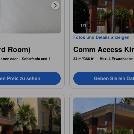
1/1
Fotos und Details anzeigen
rd Room)
Comm Access Kin
etten oder 1 Schlafsofa und 1
34 m²/366 ft²
Max. 4 Erwachsene
en Preis zu sehen
Geben Sie ein Da