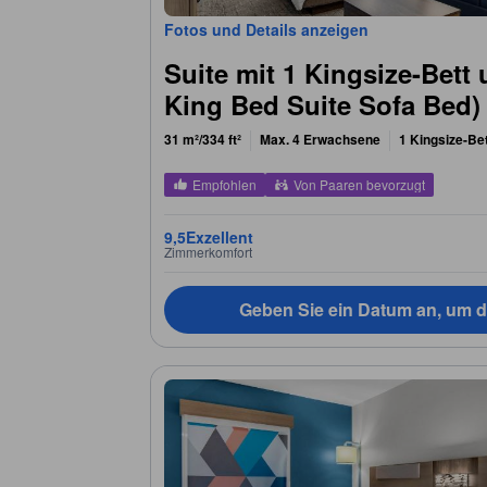
Fotos und Details anzeigen
Suite mit 1 Kingsize-Bett 
King Bed Suite Sofa Bed)
31 m²/334 ft²
Max. 4 Erwachsene
1 Kingsize-Be
Empfohlen
Von Paaren bevorzugt
9,5
Exzellent
Zimmerkomfort
Geben Sie ein Datum an, um d