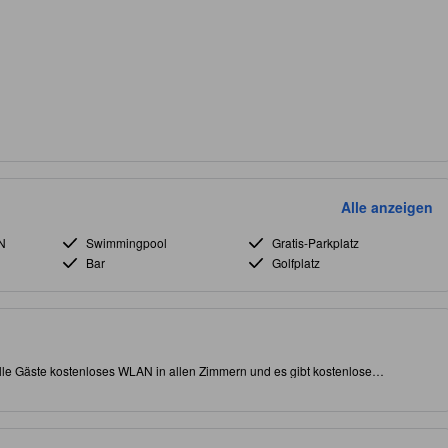
Alle anzeigen
N
Swimmingpool
Gratis-Parkplatz
Bar
Golfplatz
lle Gäste kostenloses WLAN in allen Zimmern und es gibt kostenlose
Destin Beachfront von Destin (FL) sind Sie in der Nähe von Attraktionen und
bewertete Unterkunft bietet ihren Gästen vor Ort einen Innenpool und einen