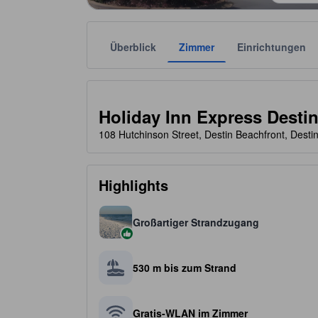
Überblick
Zimmer
Einrichtungen
Die jeweilige Sternekategorie stammt von der Unter
tooltip
3.5 von 5 Sternen
Holiday Inn Express Desti
108 Hutchinson Street, Destin Beachfront, Desti
Highlights
Großartiger Strandzugang
530 m bis zum Strand
Gratis-WLAN im Zimmer