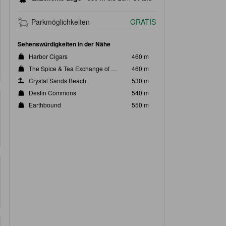
Parkmöglichkeiten
GRATIS
Sehenswürdigkeiten in der Nähe
Harbor Cigars
460 m
The Spice & Tea Exchange of Destin
460 m
Crystal Sands Beach
530 m
Destin Commons
540 m
Earthbound
550 m