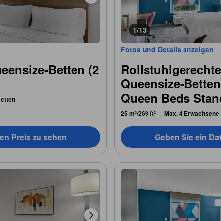
1/13
Fotos und Details anzeigen
eensize-Betten (2
Rollstuhlgerecht
Queensize-Bette
Queen Beds Stand
etten
Tub)
25 m²/269 ft²
Max. 4 Erwachsene
en Preis zu sehen
Geben Sie ein Da