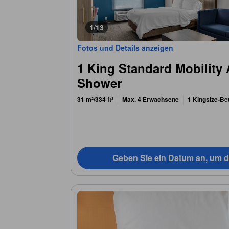
1/13
Fotos und Details anzeigen
1 King Standard Mobility 
Shower
31 m²/334 ft²
Max. 4 Erwachsene
1 Kingsize-Be
Geben Sie ein Datum an, um d