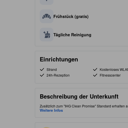
Frühstück (gratis)
Tägliche Reinigung
Einrichtungen
Strand
Kostenloses WLA
24h-Rezeption
Fitnesscenter
Beschreibung der Unterkunft
Zusätzlich zum "IHG Clean Promise" Standard erhalten a
Parkmöglichkeiten. Durch die günstige Lage im Stadtteil 
Weitere Infos
interessanten Speisemöglichkeiten. Die mit 3.5 Sternen 
Außenpool.