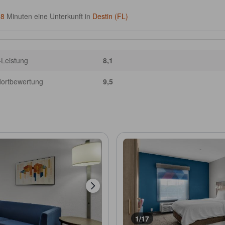
28
Minuten eine Unterkunft in
Destin (FL)
-Leistung
8,1
dortbewertung
9,5
1/17