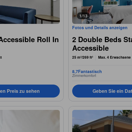
1/13
Fotos und Details anzeigen
Accessible Roll In
2 Double Beds S
Accessible
tt
25 m²/269 ft²
Max. 4 Erwachsene
8,7
Fantastisch
Zimmerkomfort
en Preis zu sehen
Geben Sie ein Da