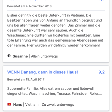
an dem Sie mit anderen Gästen ins Gespräch kommen und
Bewertet am 4. November 2018
neue Freundschaften schließen können.
Zusätzlich verfügt das Homestay über einen gemeinsamen
Bisher definitiv die beste Unterkunft in Vietnam. Die
Lounge- und TV-Bereich, der einladend und gemütlich
Besitzer haben uns von Anfang an freundlich begrüßt und
gestaltet ist. Hier können Sie sich zurücklehnen und Ihre
uns bei allen fragen weiter geholfen. Das Zimmer und die
Lieblingssendungen oder Filme ansehen, während Sie die
gesamte Unterkunft war sehr sauber. Auch die
Gesellschaft anderer Reisender genießen. Diese Bereiche
Waschmaschine durften wir kostenlos mit benutzen. Eine
sind ideal, um den Tag bei einem unterhaltsamen
tolle Erfahrung war auch das gemeinsame Abendessen mit
Filmabend ausklingen zu lassen oder bei einem geselligen
der Familie. Hier würden wir definitiv wieder herkommen!
Beisammensein neue Bekanntschaften zu schließen. Die
Kombination aus Garten und Lounge schafft eine
Susanne
|
Allein unterwegs
harmonische Balance zwischen Entspannung und
Geselligkeit, die Ihren Aufenthalt im Homestay Sea Kite
unvergesslich macht.
WENN Danang, dann in dieses Haus!
9,2
Bequeme Annehmlichkeiten im Homestay Sea Kite
Bewertet am 15. April 2017
Das Homestay Sea Kite in Da Nang bietet eine Vielzahl von
Supernette Familie. Alles extrem sauber und liebevoll
Annehmlichkeiten, die Ihren Aufenthalt so angenehm wie
eingerichtet. Waschmaschine, Terasse, Fahrräder, Roller....
möglich gestalten. Genießen Sie den Komfort eines 24-
Stunden-Zimmerservice, der Ihnen jederzeit köstliche
Hans
|
Vietnam | Zu zweit unterwegs
Speisen und Getränke direkt in Ihr Zimmer bringt. Für
Gäste, die Wert auf Sauberkeit legen, stehen sowohl ein