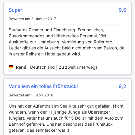
Wäscheservice als auch ein Trockenreinigungsservice zur
Super
9,6
Verfügung, um Ihre Kleidung frisch und gepflegt zu halten.
Darüber hinaus sorgt der tägliche Reinigungsservice dafür,
Bewertet am 2. Januar 2017
dass Ihr Zimmer stets in einladendem Zustand ist.
Die freundlichen Concierge-Mitarbeiter stehen Ihnen
Sauberes Zimmer und Einrichtung, Freundliches,
jederzeit zur Verfügung, um Ihnen bei der Planung Ihrer
Zuvorkommendes und Hilfsbereites Personal, Viel
Aktivitäten zu helfen und lokale Geheimtipps zu geben. Für
Auskünfte zur Umgebung, Vermietung von Roller etc.,
Reisende, die mit viel Gepäck ankommen, bietet das Hotel
Leider gibt es die Aussicht bald nicht mehr vom Balkon, da
eine praktische Gepäckaufbewahrung. Das Homestay Sea
in erster Reihe ein Hotel gebaut wird.
Kite stellt zudem sicher, dass Sie auch in den öffentlichen
Bereichen und in Ihrem Zimmer durch kostenloses WLAN
René
|
Deutschland | Zu zweit unterwegs
stets verbunden bleiben. Eine ausgewiesene Raucherzone
sorgt dafür, dass auch Raucher ihren Platz finden, während
der Express-Check-in und -Check-out Ihnen einen
Vor allem ein tolles Frühstück!
9,2
reibungslosen und zeitsparenden Aufenthalt ermöglicht.
Bewertet am 11. April 2016
Transportmöglichkeiten im Homestay Sea Kite
Uns hat der Aufenthalt im Sea Kite sehr gut gefallen. Nicht
wundern, wenn der 11 jährige Junge als Übersetzer
Im Homestay Sea Kite in Da Nang erwartet Sie ein
fungiert. Vater hat uns auch für 5 Dollar mit dem Auto zum
umfassendes Angebot an Transportmöglichkeiten, das
Bahnhof gefahren. Uns hat besonders das Frühstück
Ihren Aufenthalt so angenehm wie möglich gestaltet. Der
gefallen, das sehr lecker war :)
Flughafen-Transfer sorgt dafür, dass Sie nach Ihrer Ankunft