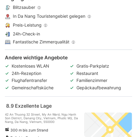
Blitzsauber
In Da Nang Touristengebiet gelegen
Preis-Leistung
24h-Check-in
Fantastische Zimmerqualität
Andere wichtige Angebote
Kostenloses WLAN
Gratis-Parkplatz
24h-Rezeption
Restaurant
Flughafentransfer
Familienzimmer
Gemeinschaftsküche
Gepäckaufbewahrung
8.9
Exzellente Lage
42 An Thuong 32 Street, My An Ward, Ngu Hanh
Son District, Danang City, Vietnam, Phước Mỹ, Da
Nang, Da Nang, Vietnam, 550000
300 m bis zum Strand