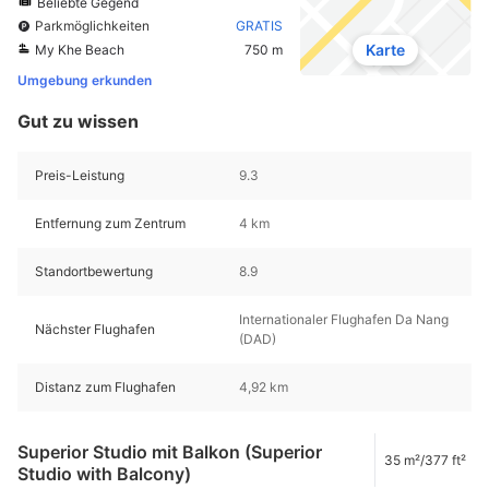
Beliebte Gegend
Parkmöglichkeiten
GRATIS
Karte
My Khe Beach
750 m
Umgebung erkunden
Gut zu wissen
Preis-Leistung
9.3
Entfernung zum Zentrum
4 km
Standortbewertung
8.9
Internationaler Flughafen Da Nang
Nächster Flughafen
(DAD)
Distanz zum Flughafen
4,92 km
Superior Studio mit Balkon (Superior
35 m²/377 ft²
Studio with Balcony)