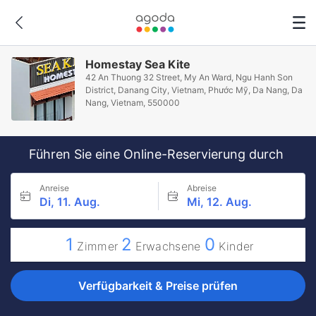
Homestay Sea Kite
42 An Thuong 32 Street, My An Ward, Ngu Hanh Son
District, Danang City, Vietnam, Phước Mỹ, Da Nang, Da
Nang, Vietnam, 550000
Führen Sie eine Online-Reservierung durch
Anreise
Abreise
Di, 11. Aug.
Mi, 12. Aug.
1
2
0
Zimmer
Erwachsene
Kinder
Verfügbarkeit & Preise prüfen