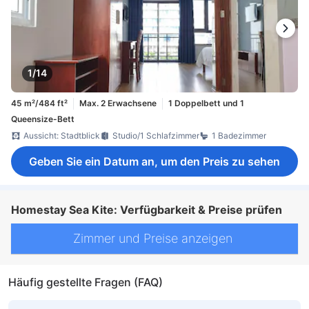
1/14
45 m²/484 ft²
Max. 2 Erwachsene
1 Doppelbett und 1
Queensize-Bett
Aussicht: Stadtblick
Studio/1 Schlafzimmer
1 Badezimmer
Geben Sie ein Datum an, um den Preis zu sehen
Homestay Sea Kite: Verfügbarkeit & Preise prüfen
Zimmer und Preise anzeigen
Häufig gestellte Fragen (FAQ)