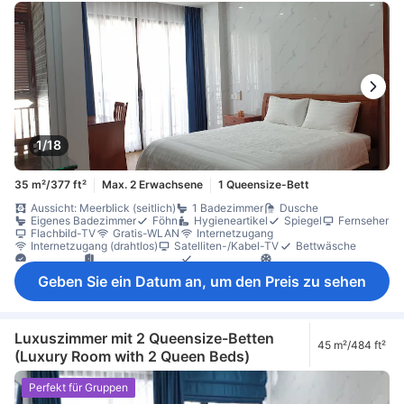
1/18
35 m²/377 ft²
Max. 2 Erwachsene
1 Queensize-Bett
Aussicht: Meerblick (seitlich)
1 Badezimmer
Dusche
Eigenes Badezimmer
Föhn
Hygieneartikel
Spiegel
Fernseher
Flachbild-TV
Gratis-WLAN
Internetzugang
Internetzugang (drahtlos)
Satelliten-/Kabel-TV
Bettwäsche
Concierge
Eigener Eingang
Hausschuhe
Klimaanlage
Regenschirm
Schalldämmung
Steckdose in Bettnähe
Ventilator
Geben Sie ein Datum an, um den Preis zu sehen
Vorhänge zur Verdunkelung
Esstisch
Küche (voll ausgestattet)
Küchengeschirr
Kühlschrank
Mikrowelle
Arbeitsplatz (Laptop-freundlich)
Balkon/Terrasse
Erdgeschoss
Fenster
Fliesen/Marmorboden
Mülleimer
Schreibtisch
Sitzecke
Sofa
Kleiderschrank
Wäscheständer
Luxuszimmer mit 2 Queensize-Betten
45 m²/484 ft²
Waschmaschine
Feuerlöscher
Kohlenmonoxiddetektor
(Luxury Room with 2 Queen Beds)
Nichtraucher
Privates Apartment im Gebäude
Rauchmelder
Schließfach
Zugang über Aufzug
Zugang über Treppe
Perfekt für Gruppen