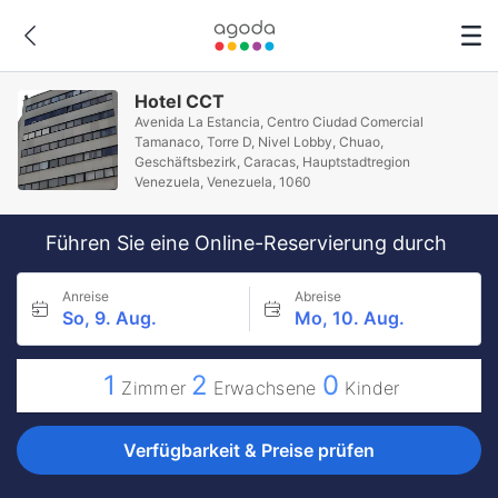
Hotel CCT
Avenida La Estancia, Centro Ciudad Comercial
Tamanaco, Torre D, Nivel Lobby, Chuao,
Geschäftsbezirk, Caracas, Hauptstadtregion
Venezuela, Venezuela, 1060
Führen Sie eine Online-Reservierung durch
Anreise
Abreise
So, 9. Aug.
Mo, 10. Aug.
1
2
0
Zimmer
Erwachsene
Kinder
Verfügbarkeit & Preise prüfen