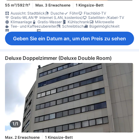
55 m²/592 ft²
Max. 3 Erwachsene
1 Kingsize-Bett
Aussicht: Stadtblick
Dusche
Föhn
Flachbild-TV
Gratis-WLAN
Internet (LAN, kostenlos)
Satelliten-/Kabel-TV
Klimaanlage
Gratis-Wasser
Kühlschrank
Mikrowelle
Tee- und Kaffeezubereiter
Schreibtisch
Bügelmöglichkeit
Kleiderschrank
Schließfach im Zimmer
Geben Sie ein Datum an, um den Preis zu sehen
Deluxe Doppelzimmer (Deluxe Double Room)
1/1
Max. 2 Erwachsene
1 Kingsize-Bett