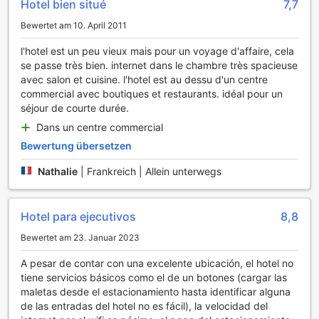
Form zu bleiben.
Hotel bien situé
7,7
Nach einem intensiven Workout können Sie sich in unserem
Bewertet am 10. April 2011
einladenden Innenpool erfrischen oder sich am Außenpool
entspannen, der von einer malerischen Umgebung
l'hotel est un peu vieux mais pour un voyage d'affaire, cela
umgeben ist. Für Tennisliebhaber stehen Ihnen mehrere
se passe très bien. internet dans le chambre très spacieuse
hervorragend gepflegte Tennisplätze zur Verfügung, die
avec salon et cuisine. l'hotel est au dessu d'un centre
sowohl für Anfänger als auch für Fortgeschrittene geeignet
commercial avec boutiques et restaurants. idéal pour un
sind. Und wenn Sie Lust auf etwas Strandfeeling haben, ist
séjour de courte durée.
der nahegelegene Strand der perfekte Ort, um sich zu
Dans un centre commercial
entspannen oder aktiv zu sein. Im Hotel CCT finden Sie die
ideale Balance zwischen Erholung und sportlicher
Bewertung übersetzen
Betätigung.
Nathalie
|
Frankreich | Allein unterwegs
Bequeme Annehmlichkeiten im Hotel CCT
Das Hotel CCT in Caracas bietet seinen Gästen eine
Hotel para ejecutivos
8,8
Vielzahl von Annehmlichkeiten, die den Aufenthalt so
Bewertet am 23. Januar 2023
angenehm wie möglich gestalten. Der 24-Stunden-
Zimmerservice ermöglicht es Ihnen, jederzeit in den Genuss
A pesar de contar con una excelente ubicación, el hotel no
köstlicher Speisen und Getränke zu kommen, ohne das
tiene servicios básicos como el de un botones (cargar las
Zimmer verlassen zu müssen. Für die Gäste, die Wert auf
maletas desde el estacionamiento hasta identificar alguna
einen gepflegten Auftritt legen, steht ein zuverlässiger
de las entradas del hotel no es fácil), la velocidad del
Wäscheservice zur Verfügung, der Ihre Kleidung schnell