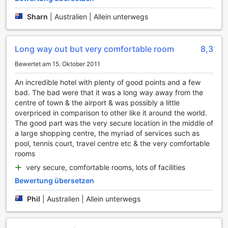
Therapeuten verwöhnen und genießen Sie eine Vielzahl
von Behandlungen, die Körper und Geist revitalisieren. Die
Sharn
|
Australien | Allein unterwegs
ruhige und entspannende Umgebung des Spas sorgt dafür,
dass Sie sich nach einem aufregenden Tag in der Stadt
vollkommen entspannen können. Darüber hinaus gibt es im
Long way out but very comfortable room
8,3
Hotel eine Auswahl an Geschäften, die Ihnen die
Bewertet am 15. Oktober 2011
Möglichkeit bieten, einzigartige Souvenirs und lokale
Produkte zu entdecken. Im Hotel CCT wird Unterhaltung
An incredible hotel with plenty of good points and a few
großgeschrieben, sodass Sie während Ihres Aufenthalts
bad. The bad were that it was a long way away from the
keine Langeweile verspüren werden.
centre of town & the airport & was possibly a little
overpriced in comparison to other like it around the world.
Sportliche Einrichtungen im Hotel CCT: Ein Paradies für
The good part was the very secure location in the middle of
Aktive
a large shopping centre, the myriad of services such as
pool, tennis court, travel centre etc & the very comfortable
Im Hotel CCT in Caracas erwartet Sie eine beeindruckende
rooms
Auswahl an Sporteinrichtungen, die sowohl für
very secure, comfortable rooms, lots of facilities
Fitnessbegeisterte als auch für Freizeitspieler geeignet
sind. Beginnen Sie Ihren Tag in unserem modernen
Bewertung übersetzen
Fitnesscenter, das mit hochwertigen Geräten ausgestattet
ist, um Ihre Trainingsziele zu erreichen. Egal, ob Sie an
Phil
|
Australien | Allein unterwegs
Krafttraining oder Ausdauerarbeit interessiert sind, unser
Fitnessbereich bietet Ihnen alles, was Sie benötigen, um in