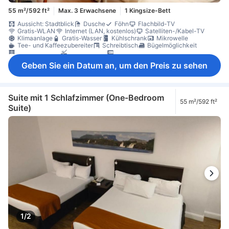
55 m²/592 ft²
Max. 3 Erwachsene
1 Kingsize-Bett
Aussicht: Stadtblick
Dusche
Föhn
Flachbild-TV
Gratis-WLAN
Internet (LAN, kostenlos)
Satelliten-/Kabel-TV
Klimaanlage
Gratis-Wasser
Kühlschrank
Mikrowelle
Tee- und Kaffeezubereiter
Schreibtisch
Bügelmöglichkeit
Kleiderschrank
Nichtraucher
Schließfach im Zimmer
Geben Sie ein Datum an, um den Preis zu sehen
Suite mit 1 Schlafzimmer (One-Bedroom
55 m²/592 ft²
Suite)
1/2