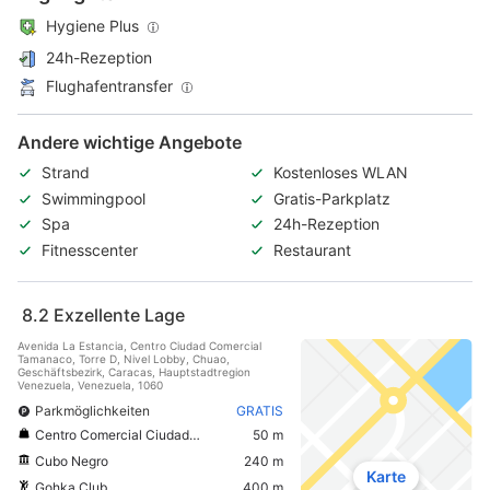
Hygiene Plus
24h-Rezeption
Flughafentransfer
Andere wichtige Angebote
Strand
Kostenloses WLAN
Swimmingpool
Gratis-Parkplatz
Spa
24h-Rezeption
Fitnesscenter
Restaurant
8.2
Exzellente Lage
Avenida La Estancia, Centro Ciudad Comercial
Tamanaco, Torre D, Nivel Lobby, Chuao,
Geschäftsbezirk, Caracas, Hauptstadtregion
Venezuela, Venezuela, 1060
Parkmöglichkeiten
GRATIS
Centro Comercial Ciudad Tamanaco
50 m
Cubo Negro
240 m
Karte
Gohka Club
400 m