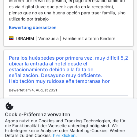
internet por el wifi es pésima, el pago del estacionamiento
und professionell reinigt. Zudem können Sie Ihre
es vía digital (tuve que pedir ayuda en la recepción),
Wertsachen sicher in den bereitgestellten Safes
pienso que no es una buena opción para traer familia, sino
aufbewahren, sodass Sie sich ganz auf Ihre
utilizarlo por trabajo
Erkundungstouren in der lebhaften Stadt konzentrieren
Bewertung übersetzen
können.
Die Anbindung an das Internet ist im Hotel CCT ebenfalls
IBRAHIM
|
Venezuela | Familie mit älteren Kindern
hervorragend. In allen Zimmern steht Ihnen kostenloses
WLAN zur Verfügung, während Sie in den öffentlichen
Bereichen des Hotels ebenfalls eine stabile Verbindung
Para los huéspedes por primera vez, muy difícil
5,2
genießen können. Für Reisende, die mit Gepäck anreisen,
ubicar la entrada al hotel desde el
bietet das Hotel einen praktischen
estacionamiento debido a la falta de
Gepäckaufbewahrungsservice, damit Sie die Stadt
señalización. Desayuno muy deficiente.
unbeschwert erkunden können. Und wenn Sie einmal etwas
Habitación muy ruidosa eña tempranas hor
vergessen haben oder einen kleinen Snack benötigen, gibt
es im Hotel einen gut sortierten Convenience-Store, der
Bewertet am 4. August 2021
Ihnen alles Notwendige bietet.
Falta de señalización en estacionamiento para acceso al
hotel. Habitación muy ruidosa con música alto volumen
Transportmöglichkeiten im Hotel CCT
gimnasio. Lavamanos roto y tapado. No hay toallas de
Cookie-Präferenz verwalten
mano. Papel Higiénico por la mitad. No nuevo. Fundas y
Das Hotel CCT in Caracas, Venezuela, bietet seinen Gästen
Agoda nutzt nur Cookies und Tracking-Technologien, die für
die Funktionalität der Webseite unbedingt nötig sind. Wir
sabanas mal olientes. Sillas de la habitación muy
eine hervorragende Anbindung an den Flughafen, um einen
hinterlegen keine Analyse- oder Marketing-Cookies. Weitere
polvorientas. No hay plancha, ni cafetera. Aire
reibungslosen und stressfreien Reisebeginn zu
Details zu den Cookies:
hier klicken
.