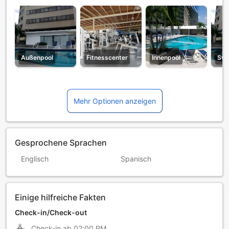
Außenpool
Fitnesscenter
Innenpool
Swi
Mehr Optionen anzeigen
Gesprochene Sprachen
Englisch
Spanisch
Einige hilfreiche Fakten
Check-in/Check-out
Check-in ab
02:00 PM