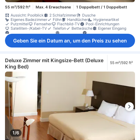
55 m²/592 ft²
Max. 4 Erwachsene
1 Doppelbett / 1 Doppelbett
Aussicht: Poolblick
2 Schlafzimmer
Dusche
Eigenes Badezimmer
Föhn
Handtücher
Hygieneartikel
Putzmittel
Fernseher
Flachbild-TV
Pool-Einrichtungen
Satelliten-/Kabel-TV
Telefon
Bettwäsche
Eigener Eingang
Händedesinfektionsmittel
Klimaanlage
Schlafkomfortartikel
Steckdose in Bettnähe
Weckdienst
Esstisch
Kühlschrank
Geben Sie ein Datum an, um den Preis zu sehen
Tee- und Kaffeezubereiter
Essbereich (separat)
Mülleimer
Parkettboden
Privatpool
Schreibtisch
Sitzecke
Bügelmöglichkeit
Kleiderschrank
Wäscheständer
Feuerlöscher
Individuelle Klimaanlage
Nichtraucher
Rauchmelder
Schließfach im Zimmer
Sicherheitsfunktionen
Deluxe Zimmer mit Kingsize-Bett (Deluxe
55 m²/592 ft²
Zugang über Aufzug
King Bed)
1/6