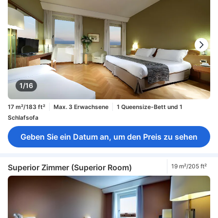
1/16
17 m²/183 ft²
Max. 3 Erwachsene
1 Queensize-Bett und 1
Schlafsofa
Geben Sie ein Datum an, um den Preis zu sehen
Superior Zimmer (Superior Room)
19 m²/205 ft²