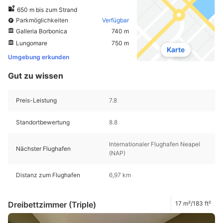
650 m bis zum Strand
Parkmöglichkeiten
Verfügbar
Galleria Borbonica
740 m
Lungomare
750 m
Karte
Umgebung erkunden
Gut zu wissen
Preis-Leistung
7.8
Standortbewertung
8.8
Internationaler Flughafen Neapel
Nächster Flughafen
(NAP)
Distanz zum Flughafen
6,97 km
Dreibettzimmer (Triple)
17 m²/183 ft²