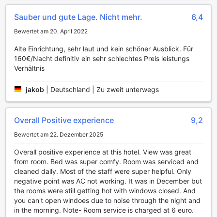
Aussicht auf die Stadt genießen.
Ein besonderes Highlight des Hotel Majestic ist, dass die
Sauber und gute Lage. Nicht mehr.
6,4
Nutzung des Fitnesscenters für alle Gäste kostenlos ist.
Bewertet am 20. April 2022
Egal, ob Sie Ihre Ausdauer verbessern oder einfach nur fit
bleiben möchten, die hochmodernen Geräte und der
Alte Einrichtung, sehr laut und kein schöner Ausblick. Für
großzügige Raum bieten Ihnen die perfekte Umgebung,
160€/Nacht definitiv ein sehr schlechtes Preis leistungs
um aktiv zu bleiben. Nach einem intensiven Workout
Verhältnis
können Sie sich in der entspannenden Atmosphäre des
Hotels erholen und neue Energie tanken, um die Schönheit
jakob
|
Deutschland | Zu zweit unterwegs
Neapels zu erkunden.
Komfortable Annehmlichkeiten im Hotel Majestic
Overall Positive experience
9,2
Das Hotel Majestic in Neapel bietet seinen Gästen eine
Bewertet am 22. Dezember 2025
Vielzahl an Annehmlichkeiten, die Ihren Aufenthalt so
angenehm wie möglich gestalten. Genießen Sie den
Overall positive experience at this hotel. View was great
Komfort eines erstklassigen Wäscheservices, der sowohl
from room. Bed was super comfy. Room was serviced and
reguläre Wäscherei als auch einen schnellen
cleaned daily. Most of the staff were super helpful. Only
Trockenreinigungsdienst umfasst. So können Sie
negative point was AC not working. It was in December but
sicherstellen, dass Ihre Kleidung immer frisch und gepflegt
the rooms were still getting hot with windows closed. And
aussieht, egal wie lange Ihr Aufenthalt dauert. Darüber
you can't open windoes due to noise through the night and
hinaus stehen Ihnen sichere Schließfächer zur Verfügung,
in the morning. Note- Room service is charged at 6 euro.
in denen Sie Ihre Wertsachen sicher aufbewahren können,