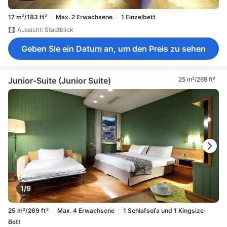
17 m²/183 ft²
Max. 2 Erwachsene
1 Einzelbett
Aussicht: Stadtblick
Geben Sie ein Datum an, um den Preis zu sehen
Junior-Suite (Junior Suite)
25 m²/269 ft²
1/9
25 m²/269 ft²
Max. 4 Erwachsene
1 Schlafsofa und 1 Kingsize-
Bett