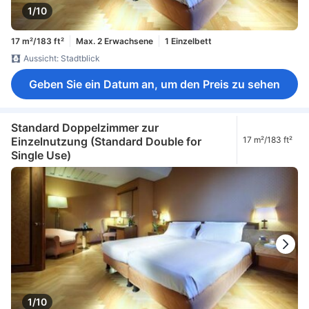
1/10
17 m²/183 ft²
Max. 2 Erwachsene
1 Einzelbett
Aussicht: Stadtblick
Geben Sie ein Datum an, um den Preis zu sehen
Standard Doppelzimmer zur
Einzelnutzung (Standard Double for
17 m²/183 ft²
Single Use)
1/10