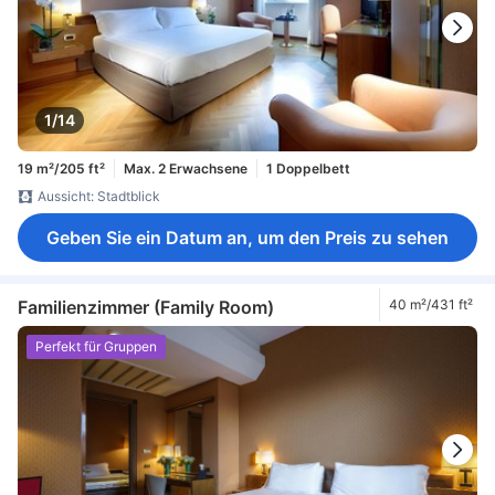
1/14
19 m²/205 ft²
Max. 2 Erwachsene
1 Doppelbett
Aussicht: Stadtblick
Geben Sie ein Datum an, um den Preis zu sehen
Familienzimmer (Family Room)
40 m²/431 ft²
Perfekt für Gruppen