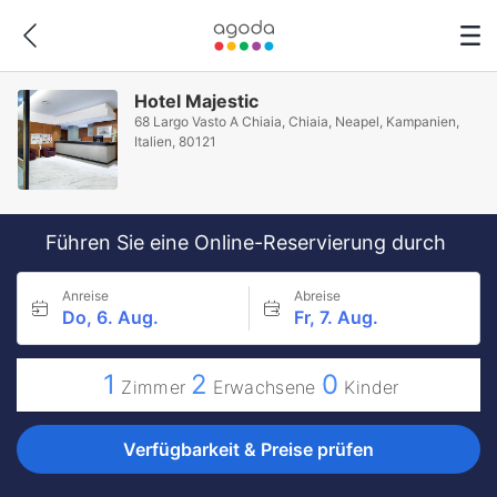
Hotel Majestic
68 Largo Vasto A Chiaia, Chiaia, Neapel, Kampanien,
Italien, 80121
Führen Sie eine Online-Reservierung durch
Anreise
Abreise
Do, 6. Aug.
Fr, 7. Aug.
1
2
0
Zimmer
Erwachsene
Kinder
Verfügbarkeit & Preise prüfen