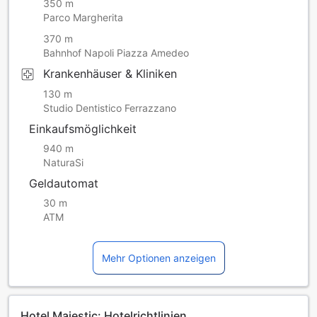
350 m
Parco Margherita
370 m
Bahnhof Napoli Piazza Amedeo
Krankenhäuser & Kliniken
130 m
Studio Dentistico Ferrazzano
Einkaufsmöglichkeit
940 m
NaturaSi
Geldautomat
30 m
ATM
Mehr Optionen anzeigen
Hotel Majestic: Hotelrichtlinien