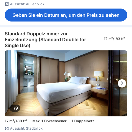
Aussicht: Außenblick
Geben Sie ein Datum an, um den Preis zu sehen
Standard Doppelzimmer zur
Einzelnutzung (Standard Double for
17 m²/183 ft²
Single Use)
1/9
17 m²/183 ft²
Max. 1 Erwachsener
1 Doppelbett
Aussicht: Stadtblick