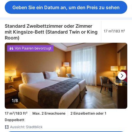
Geben Sie ein Datum an, um den Preis zu sehen
Standard Zweibettzimmer oder Zimmer
mit Kingsize-Bett (Standard Twin or King
17 m²/183 ft²
Room)
Von Paaren bevorzugt
1/8
17 m²/183 ft²
Max. 2 Erwachsene
2 Einzelbetten oder 1
Doppelbett
Aussicht: Stadtblick