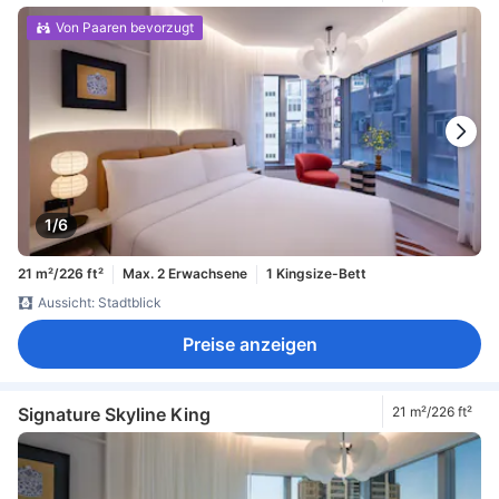
Von Paaren bevorzugt
1/6
21 m²/226 ft²
Max. 2 Erwachsene
1 Kingsize-Bett
Aussicht: Stadtblick
Preise anzeigen
Signature Skyline King
21 m²/226 ft²