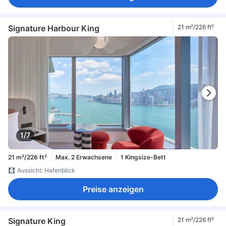
Signature Harbour King
21 m²/226 ft²
1/7
21 m²/226 ft²
Max. 2 Erwachsene
1 Kingsize-Bett
Aussicht: Hafenblick
Preise anzeigen
Signature King
21 m²/226 ft²