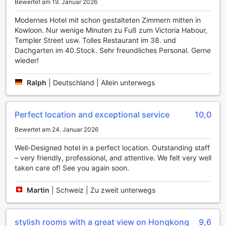
während Live-DJs für die richtige musikalische
Bewertet am 19. Januar 2026
Untermalung sorgen. Egal, ob Sie einen romantischen
Modernes Hotel mit schon gestalteten Zimmern mitten in
Abend zu zweit verbringen oder mit Freunden feiern
Kowloon. Nur wenige Minuten zu Fuß zum Victoria Habour,
möchten, die Bar im Mondrian Hong Kong verspricht
Templer Street usw. Tolles Restaurant im 38. und
unvergessliche Momente und ein einzigartiges Erlebnis.
Dachgarten im 40.Stock. Sehr freundliches Personal. Gerne
wieder!
Sportliche Vielfalt im Mondrian Hong Kong
Im Mondrian Hong Kong erwartet Sie ein erstklassiges
Ralph
|
Deutschland | Allein unterwegs
Fitnesscenter, das rund um die Uhr geöffnet ist und Ihnen
die Möglichkeit bietet, Ihre Fitnessziele auch während Ihres
Aufenthalts zu verfolgen. Egal, ob Sie ein erfahrener
Perfect location and exceptional service
10,0
Sportler oder ein Gelegenheitsbesucher sind, die modernen
Bewertet am 24. Januar 2026
Geräte und die einladende Atmosphäre werden Sie dazu
motivieren, aktiv zu bleiben. Das kostenlose Fitnesscenter
Well-Designed hotel in a perfect location. Outstanding staff
ist mit einer Vielzahl von hochmodernen Trainingsgeräten
– very friendly, professional, and attentive. We felt very well
ausgestattet, die sowohl Kraft- als auch Ausdauertraining
taken care of! See you again soon.
ermöglichen.
Die 24-Stunden-Zugang zu den Sportanlagen sorgt dafür,
Martin
|
Schweiz | Zu zweit unterwegs
dass Sie Ihre Trainingseinheiten ganz nach Ihrem Zeitplan
gestalten können. Genießen Sie die Freiheit, zu jeder
Tages- und Nachtzeit zu trainieren, während Sie die
stylish rooms with a great view on Hongkong
9,6
atemberaubende Aussicht auf die Stadt genießen. Im