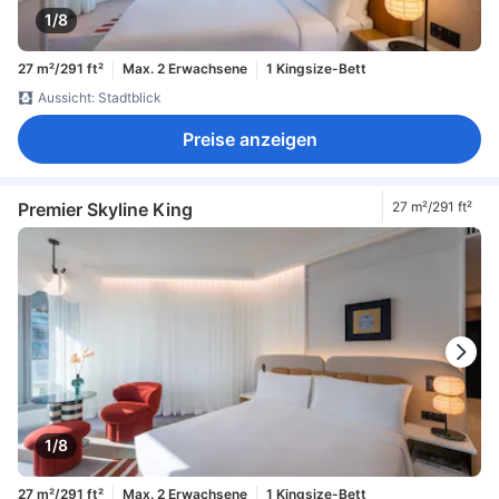
1/8
27 m²/291 ft²
Max. 2 Erwachsene
1 Kingsize-Bett
Aussicht: Stadtblick
Preise anzeigen
Premier Skyline King
27 m²/291 ft²
1/8
27 m²/291 ft²
Max. 2 Erwachsene
1 Kingsize-Bett