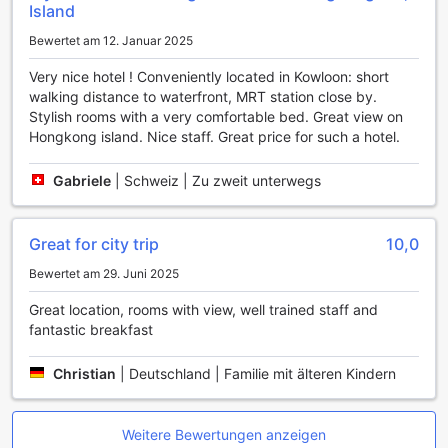
Island
Mondrian Hong Kong wird Fitness nicht nur zu einer
Verpflichtung, sondern zu einem Vergnügen, das Ihnen hilft,
Bewertet am 12. Januar 2025
Körper und Geist in Einklang zu bringen.
Very nice hotel ! Conveniently located in Kowloon: short
Komfortable Annehmlichkeiten im Mondrian Hong Kong
walking distance to waterfront, MRT station close by.
Stylish rooms with a very comfortable bed. Great view on
Das Mondrian Hong Kong bietet seinen Gästen eine Vielzahl
Hongkong island. Nice staff. Great price for such a hotel.
von Annehmlichkeiten, die den Aufenthalt so angenehm wie
möglich gestalten. Der 24-Stunden-Zimmerservice sorgt
Gabriele
|
Schweiz | Zu zweit unterwegs
dafür, dass Sie jederzeit köstliche Speisen und Getränke
direkt in Ihr Zimmer bestellen können, während der
Wäscheservice, einschließlich Trockenreinigung, Ihnen die
Great for city trip
10,0
Sorge um Ihre Garderobe abnimmt. Die tägliche
Zimmerreinigung garantiert, dass Ihr Rückzugsort stets
Bewertet am 29. Juni 2025
sauber und einladend ist, sodass Sie sich ganz auf Ihre
Great location, rooms with view, well trained staff and
Erholung konzentrieren können.
fantastic breakfast
Zusätzlich bietet das Hotel einen Concierge-Service, der
Ihnen bei der Planung von Aktivitäten und Ausflügen in
Christian
|
Deutschland | Familie mit älteren Kindern
Hongkong hilfreich zur Seite steht. In den öffentlichen
Bereichen steht Ihnen kostenloses WLAN zur Verfügung,
und auch in allen Zimmern genießen Sie kostenfreies
Internet, was Ihnen ermöglicht, mit Freunden und Familie in
Weitere Bewertungen anzeigen