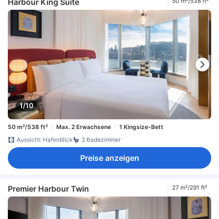
Harbour King Suite
50 m²/538 ft²
1/10
50 m²/538 ft²
Max. 2 Erwachsene
1 Kingsize-Bett
Aussicht: Hafenblick
2 Badezimmer
Preise anzeigen
Premier Harbour Twin
27 m²/291 ft²