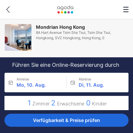
Mondrian Hong Kong
8A Hart Avenue Tsim Sha Tsui, Tsim Sha Tsui,
Hongkong, SVZ Hongkong, Hong Kong, 0
Führen Sie eine Online-Reservierung durch
Anreise
Abreise
Mo, 10. Aug.
Di, 11. Aug.
1
2
0
Zimmer
Erwachsene
Kinder
Verfügbarkeit & Preise prüfen