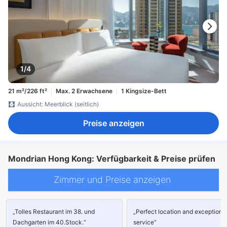
1/4
21 m²/226 ft²
Max. 2 Erwachsene
1 Kingsize-Bett
Aussicht: Meerblick (seitlich)
Preise anzeigen
Mondrian Hong Kong: Verfügbarkeit & Preise prüfen
Zimmer und Preise anzeigen
„Tolles Restaurant im 38. und
„Perfect location and exceptiona
Dachgarten im 40.Stock.“
service“