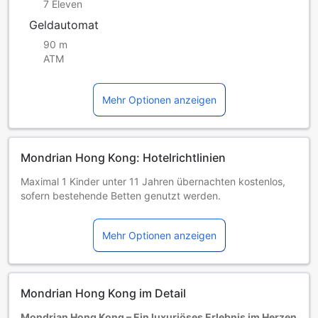
7 Eleven
Geldautomat
90 m
ATM
Mehr Optionen anzeigen
Mondrian Hong Kong: Hotelrichtlinien
Maximal 1 Kinder unter 11 Jahren übernachten kostenlos,
sofern bestehende Betten genutzt werden.
Gemäß den Richtlinien des Entwurfs zur Änderung der
Verordnung über Produkt-Öko-Verantwortung von 2023
Mehr Optionen anzeigen
bieten Hotels in Hongkong ihren Gästen keine kostenlosen
Einwegplastikartikel mehr an. Für spezifische Anfragen
konsultieren Sie bitte die offizielle Website des Hotels.
Ab dem 1. Januar 2025 führt Hongkong die
Mondrian Hong Kong im Detail
Hotelübernachtungssteuer (HAT) mit einem Satz von 3 %
wieder ein, basierend auf dem vom Hotel angegebenen
Mondrian Hong Kong – Ein luxuriöses Erlebnis im Herzen