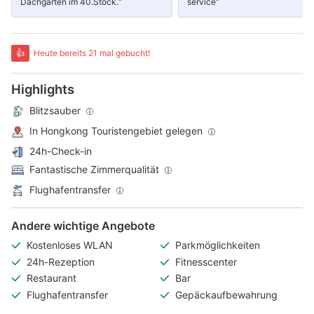
Dachgarten im 40.Stock.“
service“
👍
Heute bereits 21 mal gebucht!
Highlights
Blitzsauber
In Hongkong Touristengebiet gelegen
24h-Check-in
Fantastische Zimmerqualität
Flughafentransfer
Andere wichtige Angebote
Kostenloses WLAN
Parkmöglichkeiten
24h-Rezeption
Fitnesscenter
Restaurant
Bar
Flughafentransfer
Gepäckaufbewahrung