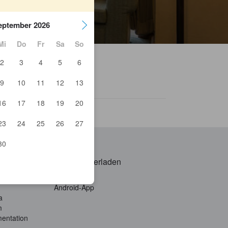
eptember 2026
Mi
Do
Fr
Sa
So
2
3
4
5
6
9
10
11
12
13
16
17
18
19
20
Cameron Toll Shopping Center
23
24
25
26
27
30
App herunterladen
l
iOS-App
Android-App
a
m
entation