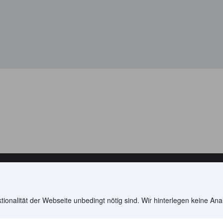
auf dieser Website: © 2005 – 2025 Agoda Company Pte. Ltd. Alle Recht
 Booking Holdings Inc., dem weltweit führenden Unternehmen für Onli
ionalität der Webseite unbedingt nötig sind. Wir hinterlegen keine Ana