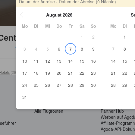
Datum der Anreise - Datum der Abreise
(0 Nächte)
August 2026
S
Mo
Di
Mi
Do
Fr
Sa
So
Mo
Di
 Center und Umgebung
1
2
1
Gilmerton Cove
3
4
5
6
7
8
9
7
8
10
11
12
13
14
15
16
14
15
Hotels
(
268.961
)
>
Schottland Hotels
(
20.203
)
>
Edinburgh Hotels
(
2.747
)
>
17
18
19
20
21
22
23
21
22
24
25
26
27
28
29
30
28
29
Reiseziele
Partner werden
31
Länder/Regionen
YCS-Partnerporta
Alle Flugrouten
Partner Hub
Werben auf Agod
seführer
Affiliate-Program
Agoda-API-Dokum