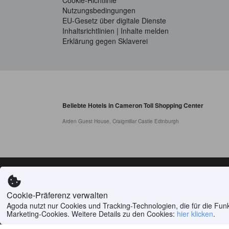
Cookie-Richtlinie
Nutzungsbedingungen
EU-Gesetz über digitale Dienste
Inhaltsrichtlinien | Inhalte melden
Erklärung gegen Sklaverei
Beliebte Hotels in Cameron Toll Shopping Center
Arden Guest House, Craigmillar Castle Edinburgh
Alle Inhalte 
Cookie-Präferenz verwalten
Agoda gehört zur
Agoda nutzt nur Cookies und Tracking-Technologien, die für die Funkt
Marketing-Cookies. Weitere Details zu den Cookies:
hier klicken
.