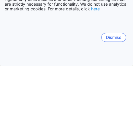
are strictly necessary for functionality. We do not use analytical
or marketing cookies. For more details, click
here
Dismiss
Startseite
Unterkünfte in Indien
Unterkünfte in Karnataka
Un
Bangalore Stadtzentrum
Kempanahalli
Kormangala
Karnataka High Court
Beliebte Reisedaten