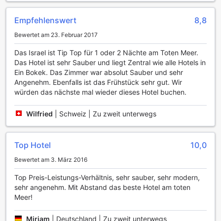
die Sonne am Außenpool genießen. Der private Strand des
Hotels ermöglicht es Ihnen, in das glitzernde Wasser des
Empfehlenswert
8,8
Toten Meeres einzutauchen und die heilenden
Bewertet am 23. Februar 2017
Eigenschaften des Salzwassers zu erleben – eine perfekte
Kombination aus Sport und Erholung in einer
Das Israel ist Tip Top für 1 oder 2 Nächte am Toten Meer.
atemberaubenden Umgebung.
Das Hotel ist sehr Sauber und liegt Zentral wie alle Hotels in
Ein Bokek. Das Zimmer war absolut Sauber und sehr
Bequeme Annehmlichkeiten im Noga Hotel am Toten
Angenehm. Ebenfalls ist das Frühstück sehr gut. Wir
Meer
würden das nächste mal wieder dieses Hotel buchen.
Das Noga Hotel am Toten Meer bietet seinen Gästen eine
Wilfried
|
Schweiz | Zu zweit unterwegs
Vielzahl von Annehmlichkeiten, die den Aufenthalt so
angenehm wie möglich gestalten. Mit einem 24-Stunden-
Zimmerservice können Sie jederzeit köstliche Speisen und
Top Hotel
10,0
Getränke direkt in Ihrem Zimmer genießen, ohne das Hotel
verlassen zu müssen. Für Reisende, die Wert auf frische
Bewertet am 3. März 2016
Kleidung legen, stehen sowohl ein Wäscheservice als auch
ein Trockenreinigungsservice zur Verfügung, sodass Sie
Top Preis-Leistungs-Verhältnis, sehr sauber, sehr modern,
sich ganz auf das Entspannen und Erleben der Umgebung
sehr angenehm. Mit Abstand das beste Hotel am toten
konzentrieren können.
Meer!
Für Ihre Sicherheit und Bequemlichkeit bietet das Hotel
zudem einen Safe für Ihre Wertsachen sowie einen
Miriam
|
Deutschland | Zu zweit unterwegs