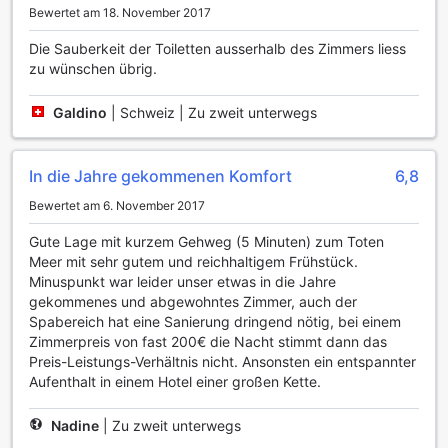
ausklingen lassen, wo Sie erfrischende Cocktails und lokale
Bewertet am 18. November 2017
Weine genießen können. Der wunderschöne Garten des
Hotels lädt zudem zu gemütlichen Spaziergängen ein und
Die Sauberkeit der Toiletten ausserhalb des Zimmers liess
bietet die perfekte Kulisse für entspannte Stunden im
zu wünschen übrig.
Freien.
Galdino
|
Schweiz | Zu zweit unterwegs
Sportliche Einrichtungen im Noga Hotel am Toten Meer
Das Noga Hotel am Toten Meer bietet seinen Gästen eine
In die Jahre gekommenen Komfort
6,8
beeindruckende Auswahl an Sporteinrichtungen, die
sowohl für Entspannung als auch für aktive Betätigung
Bewertet am 6. November 2017
sorgen. Der großzügige Innenpool lädt zum Schwimmen
und Entspannen ein, während die klimatisierte Umgebung
Gute Lage mit kurzem Gehweg (5 Minuten) zum Toten
auch an heißen Tagen für eine angenehme Erfrischung
Meer mit sehr gutem und reichhaltigem Frühstück.
sorgt. Hier können Sie Ihre Bahnen ziehen oder einfach die
Minuspunkt war leider unser etwas in die Jahre
Ruhe genießen, während Sie den Blick auf die stilvolle
gekommenes und abgewohntes Zimmer, auch der
Poollandschaft richten.
Spabereich hat eine Sanierung dringend nötig, bei einem
Für Fitnessbegeisterte steht ein modernes Fitnesscenter
Zimmerpreis von fast 200€ die Nacht stimmt dann das
bereit, das mit hochwertigen Geräten ausgestattet ist, um
Preis-Leistungs-Verhältnis nicht. Ansonsten ein entspannter
Ihr Training zu optimieren. Egal, ob Sie Ihr Krafttraining
Aufenthalt in einem Hotel einer großen Kette.
absolvieren oder Ihre Ausdauer verbessern möchten, die
Einrichtungen bieten alles, was Sie benötigen. Nach dem
Nadine
|
Zu zweit unterwegs
Sport können Sie sich an der Außenpoolbar erfrischen und