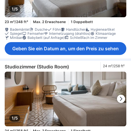
1/5
23 m²/248 ft²
Max. 2 Erwachsene
1 Doppelbett
Bademäntel
Dusche
Föhn
Handtücher
Hygieneartikel
Spiegel
Fernseher
Internetzugang (drahtlos)
Klimaanlage
Minibar
Babybett (auf Anfrage)
Schließfach im Zimmer
Geben Sie ein Datum an, um den Preis zu sehen
Studiozimmer (Studio Room)
24 m²/258 ft²
1/5
24 m²/258 ft²
Max. 2 Erwachsene
1 Einzelbett