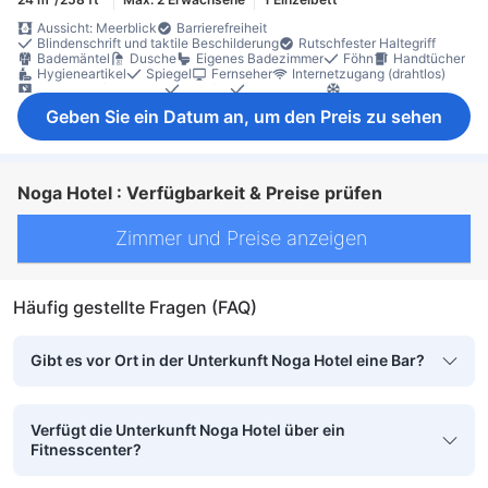
Aussicht: Meerblick
Barrierefreiheit
Blindenschrift und taktile Beschilderung
Rutschfester Haltegriff
Bademäntel
Dusche
Eigenes Badezimmer
Föhn
Handtücher
Hygieneartikel
Spiegel
Fernseher
Internetzugang (drahtlos)
Satelliten-/Kabel-TV
Telefon
Hausschuhe
Klimaanlage
Vorhänge zur Verdunkelung
Kühlschrank
Minibar
Geben Sie ein Datum an, um den Preis zu sehen
Tee- und Kaffeezubereiter
Schreibtisch
Bügelmöglichkeit
Kleiderschrank
Babybett (auf Anfrage)
Nichtraucher
Schließfach im Zimmer
Noga Hotel : Verfügbarkeit & Preise prüfen
Zimmer und Preise anzeigen
Häufig gestellte Fragen (FAQ)
Gibt es vor Ort in der Unterkunft Noga Hotel eine Bar?
Verfügt die Unterkunft Noga Hotel über ein
Fitnesscenter?