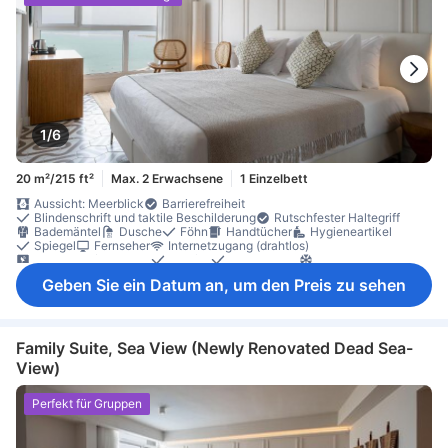
1/6
20 m²/215 ft²
Max. 2 Erwachsene
1 Einzelbett
Aussicht: Meerblick
Barrierefreiheit
Blindenschrift und taktile Beschilderung
Rutschfester Haltegriff
Bademäntel
Dusche
Föhn
Handtücher
Hygieneartikel
Spiegel
Fernseher
Internetzugang (drahtlos)
Satelliten-/Kabel-TV
Telefon
Hausschuhe
Klimaanlage
Vorhänge zur Verdunkelung
Kühlschrank
Minibar
Geben Sie ein Datum an, um den Preis zu sehen
Tee- und Kaffeezubereiter
Schreibtisch
Bügelmöglichkeit
Kleiderschrank
Babybett (auf Anfrage)
Nichtraucher
Schließfach im Zimmer
Family Suite, Sea View (Newly Renovated Dead Sea-
View)
Perfekt für Gruppen