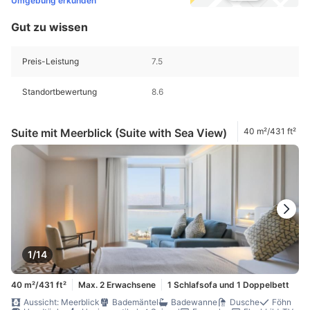
Umgebung erkunden
Gut zu wissen
Preis-Leistung
7.5
Standortbewertung
8.6
Suite mit Meerblick (Suite with Sea View)
40 m²/431 ft²
1/14
40 m²/431 ft²
Max. 2 Erwachsene
1 Schlafsofa und 1 Doppelbett
Aussicht: Meerblick
Bademäntel
Badewanne
Dusche
Föhn