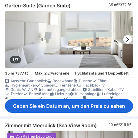
Garten-Suite (Garden Suite)
35 m²/377 ft²
1/7
35 m²/377 ft²
Max. 2 Erwachsene
1 Schlafsofa und 1 Doppelbett
Aussicht: Gartenblick
Badewanne
Dusche
Föhn
Hygieneartikel
Spiegel
Fernseher
Flachbild-TV
Gratis-WLAN
Internetzugang (drahtlos)
Satelliten-/Kabel-TV
Telefon
Bettwäsche
Heizung
Klimaanlage
Luftreiniger
Schalldämmung
Weckdienst
Wecker
Kühlschrank
Minibar
Tee (gratis)
Tee- und Kaffeezubereiter
Schreibtisch
Sitzecke
Geben Sie ein Datum an, um den Preis zu sehen
Sofa
Bügelmöglichkeit
Kleiderschrank
Nichtraucher
Schließfach im Zimmer
Zimmer mit Meerblick (Sea View Room)
20 m²/215 ft²
Von Paaren bevorzugt