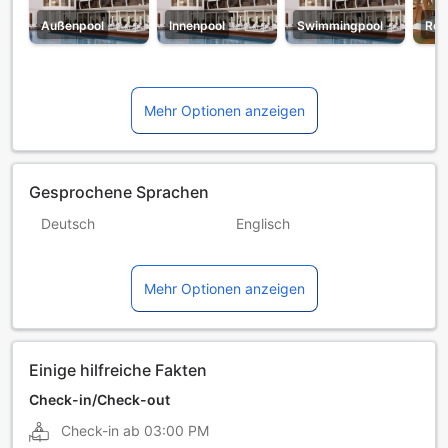
Außenpool
Innenpool
Swimmingpool
Res
Mehr Optionen anzeigen
Gesprochene Sprachen
Deutsch
Englisch
Hebräisch
Russisch
Mehr Optionen anzeigen
Spanisch
Einige hilfreiche Fakten
Check-in/Check-out
Check-in ab
03:00 PM