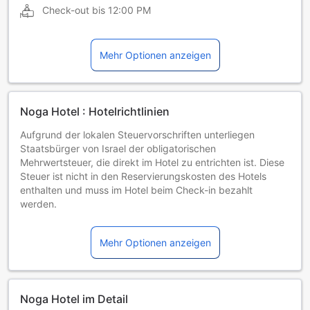
Check-out bis
12:00 PM
Mehr Optionen anzeigen
Noga Hotel : Hotelrichtlinien
Aufgrund der lokalen Steuervorschriften unterliegen
Staatsbürger von Israel der obligatorischen
Mehrwertsteuer, die direkt im Hotel zu entrichten ist. Diese
Steuer ist nicht in den Reservierungskosten des Hotels
enthalten und muss im Hotel beim Check-in bezahlt
werden.
Kinder und Zustellbetten
0 bis 1 Jahre alte Kleinkinder
Mehr Optionen anzeigen
Übernachten kostenlos, wenn vorhandene Betten genutzt
werden. Hinweis: Kinderbetten sind in begrenzter Anzahl
verfügbar und möglicherweise mit einer Zusatzgebühr
verbunden.
Noga Hotel im Detail
Kinder von 2 bis einschließlich 3 Jahren