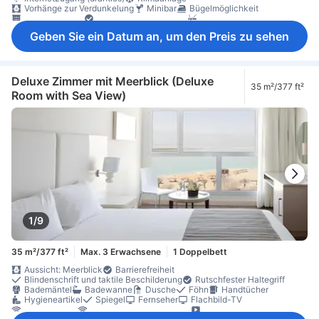
Vorhänge zur Verdunkelung
Minibar
Bügelmöglichkeit
Kleiderschrank
Babybett (auf Anfrage)
Nichtraucher
Schließfach im Zimmer
Geben Sie ein Datum an, um den Preis zu sehen
Deluxe Zimmer mit Meerblick (Deluxe
35 m²/377 ft²
Room with Sea View)
1/9
35 m²/377 ft²
Max. 3 Erwachsene
1 Doppelbett
Aussicht: Meerblick
Barrierefreiheit
Blindenschrift und taktile Beschilderung
Rutschfester Haltegriff
Bademäntel
Badewanne
Dusche
Föhn
Handtücher
Hygieneartikel
Spiegel
Fernseher
Flachbild-TV
Gratis-WLAN
Internetzugang (drahtlos)
On-Demand-Filme