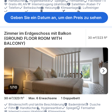
Handtücher
Hygieneartikel
Spiegel
Fernseher
Flachbild-TV
Gratis-WLAN
Internetzugang (drahtlos)
Satelliten-/Kabel-TV
Telefon
Bettwäsche
Heizung
Klimaanlage
Luftreiniger
Weckdienst
Wecker
Kühlschrank
Minibar
Tee (gratis)
Tee- und Kaffeezubereiter
Schreibtisch
Sitzecke
Sofa
Geben Sie ein Datum an, um den Preis zu sehen
Bügelmöglichkeit
Kleiderschrank
Babybett (auf Anfrage)
Nichtraucher
Schließfach im Zimmer
Zimmer im Erdgeschoss mit Balkon
(GROUND FLOOR ROOM WITH
30 m²/323 ft²
BALCONY)
1/10
30 m²/323 ft²
Max. 6 Erwachsene
1 Doppelbett
Blindenschrift und taktile Beschilderung
Bademäntel
Dusche
Föhn
Handtücher
Hygieneartikel
Spiegel
Fernseher
Internetzugang (drahtlos)
Klimaanlage