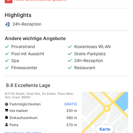
Highlights
24h-Rezeption
Andere wichtige Angebote
Privatstrand
Kostenloses WLAN
Pool mit Aussicht
Gratis-Parkplatz
Spa
24h-Rezeption
Fitnesscenter
Restaurant
8.6
Exzellente Lage
M.P Ein Bokek, Dead Sea, Ein Bokek, Totes Meer,
Süd, Israel, 86930
Parkmöglichkeiten
GRATIS
mix market
350 m
Einkaufszentrum
360 m
Petra
370 m
Karte