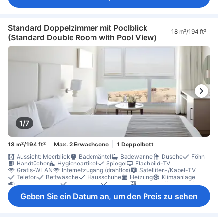
Sofa
Zimmer mit Verbindungstür verfügbar
Bügelmöglichkeit
Kleiderschrank
Wäscheständer
Nichtraucher
Schließfach im Zimmer
Standard Doppelzimmer mit Poolblick
18 m²/194 ft²
(Standard Double Room with Pool View)
1/7
18 m²/194 ft²
Max. 2 Erwachsene
1 Doppelbett
Aussicht: Meerblick
Bademäntel
Badewanne
Dusche
Föhn
Handtücher
Hygieneartikel
Spiegel
Flachbild-TV
Gratis-WLAN
Internetzugang (drahtlos)
Satelliten-/Kabel-TV
Telefon
Bettwäsche
Hausschuhe
Heizung
Klimaanlage
Schalldämmung
Weckdienst
Wecker
Instantkaffee (gratis)
Kühlschrank
Minibar
Tee (gratis)
Tee- und Kaffeezubereiter
Geben Sie ein Datum an, um den Preis zu sehen
Schreibtisch
Sitzecke
Sofa
Zimmer mit Verbindungstür verfügbar
Bügelmöglichkeit
Kleiderschrank
Wäscheständer
Nichtraucher
Schließfach im Zimmer