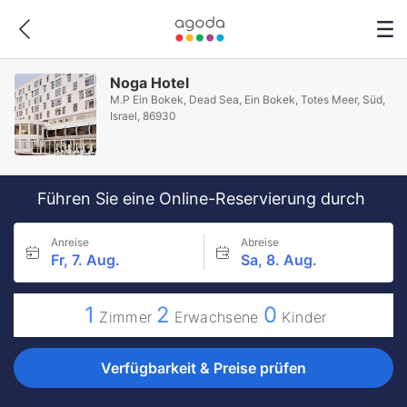
Noga Hotel
M.P Ein Bokek, Dead Sea, Ein Bokek, Totes Meer, Süd,
Israel, 86930
Führen Sie eine Online-Reservierung durch
Anreise
Abreise
Fr, 7. Aug.
Sa, 8. Aug.
1
2
0
Zimmer
Erwachsene
Kinder
Verfügbarkeit & Preise prüfen