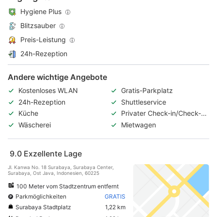
Hygiene Plus
Blitzsauber
Preis-Leistung
24h-Rezeption
Andere wichtige Angebote
Kostenloses WLAN
Gratis-Parkplatz
24h-Rezeption
Shuttleservice
Küche
Privater Check-in/Check-
out
Wäscherei
Mietwagen
9.0
Exzellente Lage
Jl. Kanwa No. 18 Surabaya, Surabaya Center,
Surabaya, Ost Java, Indonesien, 60225
100 Meter vom Stadtzentrum entfernt
Parkmöglichkeiten
GRATIS
Surabaya Stadtplatz
1,22 km