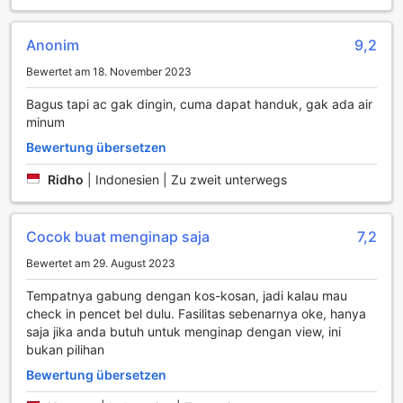
Residence zur idealen Wahl für alle, die Komfort und
Bequemlichkeit schätzen.
Anonim
9,2
Kulinarische Erlebnisse im Kanwa Residence
Bewertet am 18. November 2023
Im Kanwa Residence in Surabaya erwartet die Gäste eine
Bagus tapi ac gak dingin, cuma dapat handuk, gak ada air
einladende und gut ausgestattete Gemeinschaftsküche,
minum
die zum Herzstück des kulinarischen Erlebnisses des Hotels
Bewertung übersetzen
wird. Hier haben die Gäste die Möglichkeit, ihre eigenen
Mahlzeiten zuzubereiten und mit frischen, lokalen Zutaten
Ridho
|
Indonesien | Zu zweit unterwegs
zu experimentieren. Die Küche ist mit modernen Geräten
ausgestattet und bietet ausreichend Platz, um gemeinsam
zu kochen und gesellige Abende zu verbringen. Ob beim
Cocok buat menginap saja
7,2
Zubereiten eines traditionellen indonesischen Gerichts oder
beim Ausprobieren internationaler Rezepte – die
Bewertet am 29. August 2023
Möglichkeiten sind endlos und laden zum kreativen
Tempatnya gabung dengan kos-kosan, jadi kalau mau
Schaffen ein.
check in pencet bel dulu. Fasilitas sebenarnya oke, hanya
Zusätzlich sorgt das tägliche Housekeeping dafür, dass die
saja jika anda butuh untuk menginap dengan view, ini
Küche stets sauber und einladend bleibt. Die freundlichen
bukan pilihan
Mitarbeiter des Kanwa Residence stehen den Gästen
jederzeit zur Verfügung, um Tipps zu lokalen Märkten und
Bewertung übersetzen
kulinarischen Geheimnissen der Region zu geben. So wird