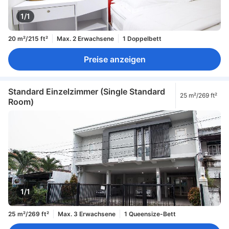
1/1
20 m²/215 ft²
Max. 2 Erwachsene
1 Doppelbett
Preise anzeigen
Standard Einzelzimmer (Single Standard
25 m²/269 ft²
Room)
1/1
25 m²/269 ft²
Max. 3 Erwachsene
1 Queensize-Bett