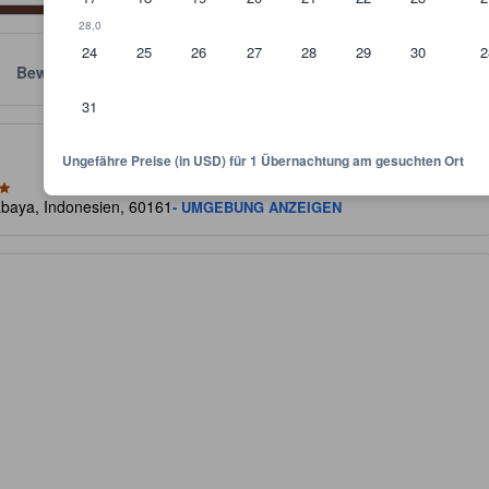
28,0
24
25
26
27
28
29
30
2
Bewertungen
Standort
Richtlinien
31
kunft und dient als Richtlinie, welche Ausstattung, Einrichtungen und 
Ungefähre Preise (in USD) für 1 Übernachtung am gesuchten Ort
abaya, Indonesien, 60161
- UMGEBUNG ANZEIGEN