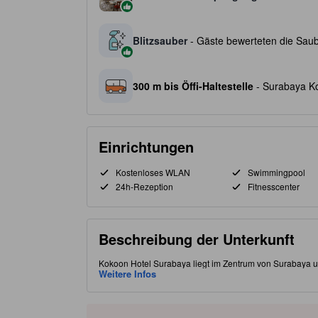
Blitzsauber
- Gäste bewerteten die Saube
300 m bis Öffi-Haltestelle
- Surabaya Kot
Einrichtungen
Kostenloses WLAN
Swimmingpool
24h-Rezeption
Fitnesscenter
Beschreibung der Unterkunft
Kokoon Hotel Surabaya liegt im Zentrum von Surabaya un
können am schönen Swimmingpool entspannen, Massagen 
Weitere Infos
probieren. Die Unterkünfte sind klimatisiert und verfüg
auf die Stadt oder den Pool bieten. In fußläufiger Entf
Pahlawan. Mit seinem charmanten Erbe-Design und dem 
Rückzugsort für zwei Reisende, die sowohl Erkundung al