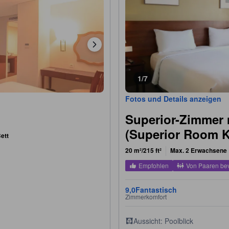
1/7
Fotos und Details anzeigen
Superior-Zimmer 
(Superior Room K
ett
20 m²/215 ft²
Max. 2 Erwachsene
Empfohlen
Von Paaren be
9,0
Fantastisch
Zimmerkomfort
Aussicht: Poolblick