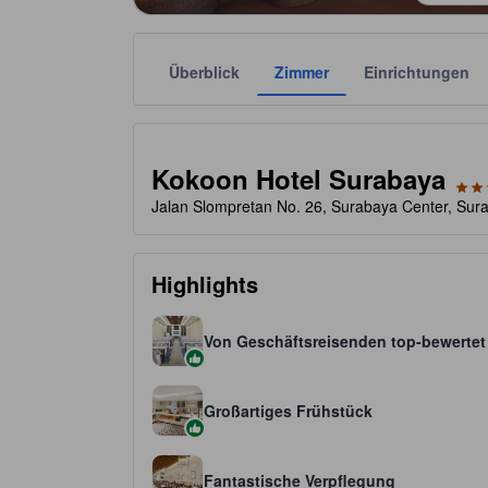
Überblick
Zimmer
Einrichtungen
Die jeweilige Sternekategorie stammt von der Unter
tooltip
3 von 5 Sternen
Kokoon Hotel Surabaya
Jalan Slompretan No. 26, Surabaya Center, Sur
Highlights
Von Geschäftsreisenden top-bewertet
Großartiges Frühstück
Fantastische Verpflegung