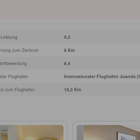
ch.]
-Leistung
9,2
ernung zum Zentrum
6 Km
dortbewertung
8,4
ter Flughafen
Internationaler Flughafen Juanda 
nz zum Flughafen
16,2 Km