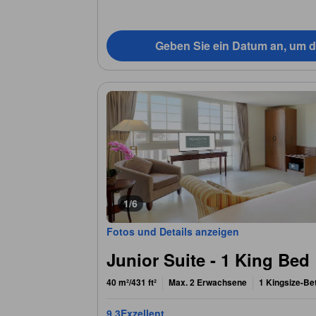
Geben Sie ein Datum an, um d
1/6
Fotos und Details anzeigen
Junior Suite - 1 King Bed
40 m²/431 ft²
Max. 2 Erwachsene
1 Kingsize-Be
9,3
Exzellent