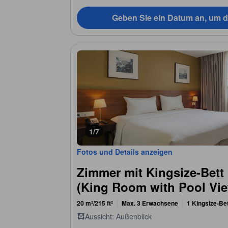
Geben Sie ein Datum an, um d
1/7
Fotos und Details anzeigen
Zimmer mit Kingsize-Bett
(King Room with Pool Vi
20 m²/215 ft²
Max. 3 Erwachsene
1 Kingsize-Be
Aussicht: Außenblick