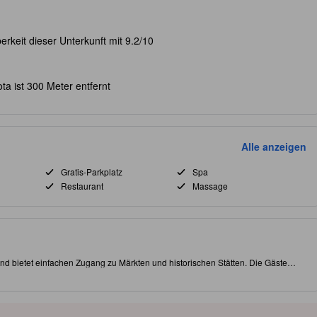
rkeit dieser Unterkunft mit 9.2/10
a ist 300 Meter entfernt
Alle anzeigen
Gratis-Parkplatz
Spa
Restaurant
Massage
d bietet einfachen Zugang zu Märkten und historischen Stätten. Die Gäste
genießen und exquisite Gerichte im Restaurant vor Ort mit Zimmerservice
en über kostenloses WLAN, wobei einige Zimmer private Balkone und Ausblicke
ernung befinden sich ITC Surabaya Mega Grosir, Jembatan Merah und Jalan
einladenden Lobby-Café ist das Kokoon Hotel Surabaya der perfekte
s auch Entspannung suchen. [Einige Inhalte wurden gegebenenfalls mithilfe