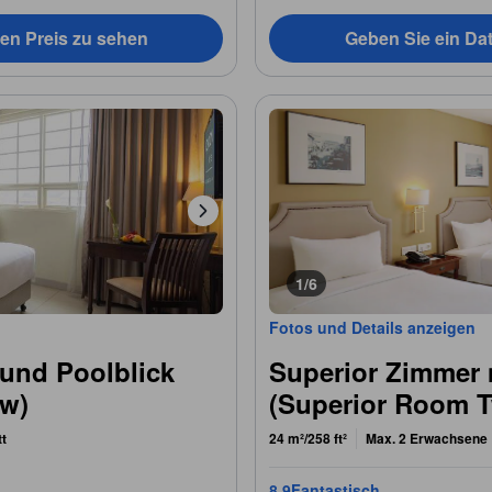
en Preis zu sehen
Geben Sie ein Da
1/6
Fotos und Details anzeigen
 und Poolblick
Superior Zimmer 
ew)
(Superior Room T
tt
24 m²/258 ft²
Max. 2 Erwachsene
8,9
Fantastisch