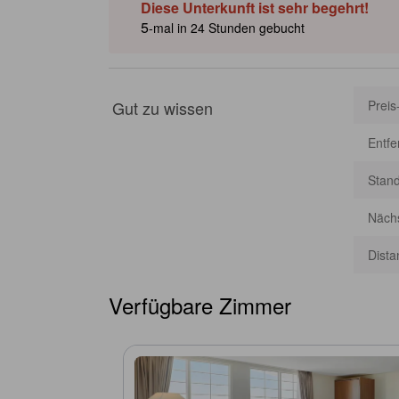
Diese Unterkunft ist sehr begehrt!
von generativer KI generiert; Ungenauigkeiten sind mögli
5
-mal in 24 Stunden gebucht
Gut zu wissen
Preis
Entf
Stan
Nächs
Dista
Verfügbare Zimmer