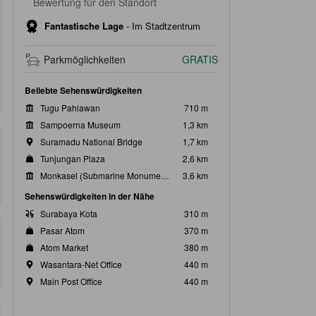
Bewertung für den Standort
Fantastische Lage
-
Im Stadtzentrum
Parkmöglichkeiten
GRATIS
Beliebte Sehenswürdigkeiten
Tugu Pahlawan
710 m
Sampoerna Museum
1,3 km
Suramadu National Bridge
1,7 km
Tunjungan Plaza
2,6 km
Monkasel (Submarine Monument)
3,6 km
Sehenswürdigkeiten in der Nähe
Surabaya Kota
310 m
Pasar Atom
370 m
Atom Market
380 m
Wasantara-Net Office
440 m
Main Post Office
440 m