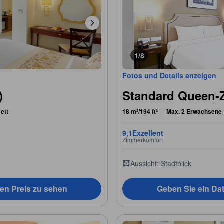
1/8
Fotos und Details anzeigen
)
Standard Queen-
ett
18 m²/194 ft²
Max. 2 Erwachsene
9,1
Exzellent
Zimmerkomfort
Aussicht: Stadtblick
en Preis zu sehen
Geben Sie ein Da