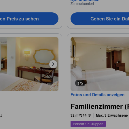
Zimmerkomfort
en Preis zu sehen
Geben Sie ein Da
1/5
Fotos und Details anzeigen
Familienzimmer (
tt
32 m²/344 ft²
Max. 3 Erwachsene
Perfekt für Gruppen