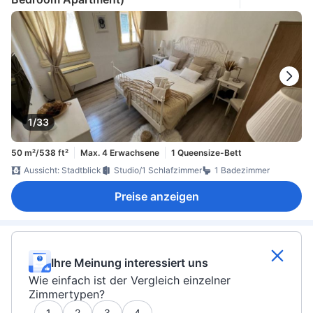
1/33
50 m²/538 ft²
Max. 4 Erwachsene
1 Queensize-Bett
Aussicht: Stadtblick
Studio/1 Schlafzimmer
1 Badezimmer
Preise anzeigen
Ihre Meinung interessiert uns
Wie einfach ist der Vergleich einzelner
Zimmertypen?
1
2
3
4