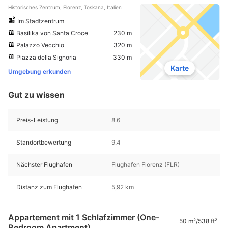
Historisches Zentrum, Florenz, Toskana, Italien
Im Stadtzentrum
Basilika von Santa Croce
230 m
Palazzo Vecchio
320 m
Piazza della Signoria
330 m
Karte
Umgebung erkunden
Gut zu wissen
Preis-Leistung
8.6
Standortbewertung
9.4
Nächster Flughafen
Flughafen Florenz (FLR)
Distanz zum Flughafen
5,92 km
Appartement mit 1 Schlafzimmer (One-
50 m²/538 ft²
Bedroom Apartment)