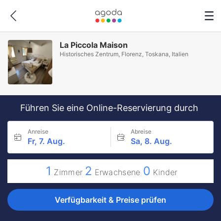
La Piccola Maison
Historisches Zentrum, Florenz, Toskana, Italien
Führen Sie eine Online-Reservierung durch
Anreise
Abreise
Fr, 7. Aug.
Sa, 8. Aug.
1
2
0
Zimmer
Erwachsene
Kinder
Verfügbarkeit & Preise prüfen