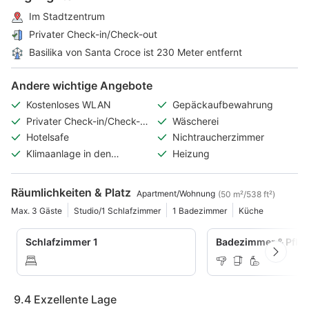
Im Stadtzentrum
Privater Check-in/Check-out
Basilika von Santa Croce ist 230 Meter entfernt
Andere wichtige Angebote
Kostenloses WLAN
Gepäckaufbewahrung
Privater Check-in/Check-
Wäscherei
out
Hotelsafe
Nichtraucherzimmer
Klimaanlage in den
Heizung
öffentlichen Bereichen
Räumlichkeiten & Platz
Apartment/Wohnung
(50 m²/538 ft²)
Max. 3 Gäste
Studio/1 Schlafzimmer
1 Badezimmer
Küche
Schlafzimmer 1
Badezimmer & Pfle
9.4
Exzellente Lage