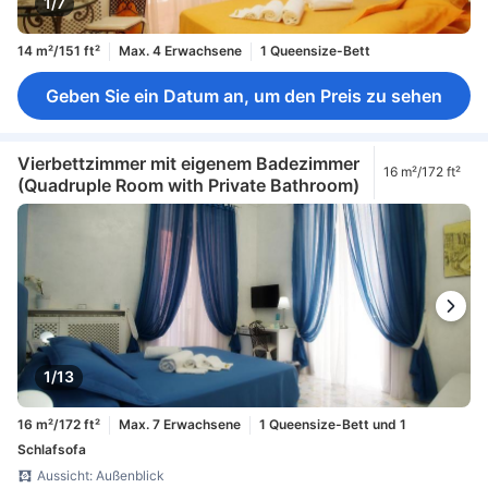
1/7
14 m²/151 ft²
Max. 4 Erwachsene
1 Queensize-Bett
Geben Sie ein Datum an, um den Preis zu sehen
Vierbettzimmer mit eigenem Badezimmer
16 m²/172 ft²
(Quadruple Room with Private Bathroom)
1/13
16 m²/172 ft²
Max. 7 Erwachsene
1 Queensize-Bett und 1
Schlafsofa
Aussicht: Außenblick