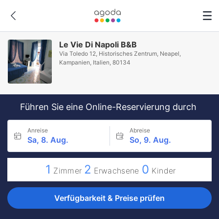
Le Vie Di Napoli B&B
Via Toledo 12, Historisches Zentrum, Neapel,
Kampanien, Italien, 80134
Führen Sie eine Online-Reservierung durch
Anreise
Abreise
Sa, 8. Aug.
So, 9. Aug.
1
2
0
Zimmer
Erwachsene
Kinder
Verfügbarkeit & Preise prüfen