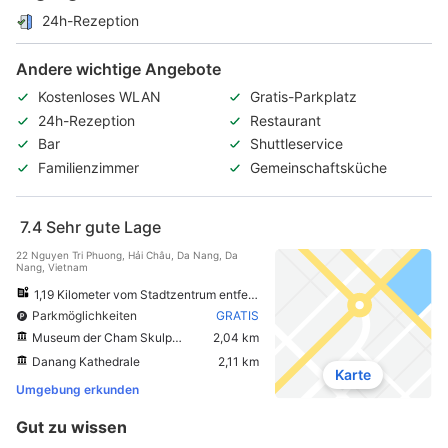
24h-Rezeption
Andere wichtige Angebote
Kostenloses WLAN
Gratis-Parkplatz
24h-Rezeption
Restaurant
Bar
Shuttleservice
Familienzimmer
Gemeinschaftsküche
7.4
Sehr gute Lage
22 Nguyen Tri Phuong, Hải Châu, Da Nang, Da
Nang, Vietnam
1,19 Kilometer vom Stadtzentrum entfernt
Parkmöglichkeiten
GRATIS
Museum der Cham Skulptur
2,04 km
Danang Kathedrale
2,11 km
Karte
Umgebung erkunden
Gut zu wissen