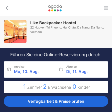
Like Backpacker Hostel
22 Nguyen Tri Phuong, Hải Châu, Da Nang, Da Nang,
Vietnam
Führen Sie eine Online-Reservierung durch
Anreise
Abreise
Mo, 10. Aug.
Di, 11. Aug.
1
2
0
Zimmer
Erwachsene
Kinder
Verfügbarkeit & Preise prüfen