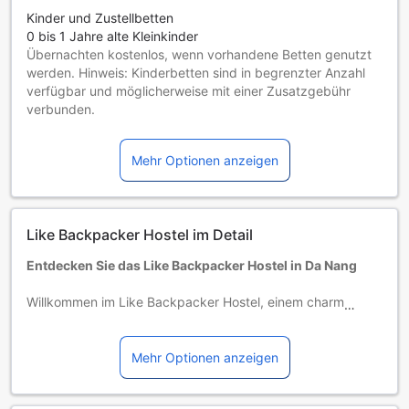
Kinder und Zustellbetten
0 bis 1 Jahre alte Kleinkinder
Übernachten kostenlos, wenn vorhandene Betten genutzt
werden. Hinweis: Kinderbetten sind in begrenzter Anzahl
verfügbar und möglicherweise mit einer Zusatzgebühr
verbunden.
Kinder von 2 bis einschließlich 5 Jahren
Übernachtung gratis, wenn das Kind ein vorhandenes Bett
Mehr Optionen anzeigen
benutzt.
Gäste ab 6 Jahren gelten als Erwachsene
Die Verfügbarkeit von Zustellbetten hängt von der
Zimmerkategorie ab. Weitere Informationen entnehmen Sie
Like Backpacker Hostel im Detail
bitte der jeweiligen Zimmerbelegung.
Bei Buchung von mehr als 5 Zimmern könnten andere
Entdecken Sie das Like Backpacker Hostel in Da Nang
Buchungsbestimmungen gelten und zusätzliche Gebühren
anfallen.
Willkommen im Like Backpacker Hostel, einem charmanten
1-Stern-Hotel im Herzen von Da Nang, Vietnam. Mit einer
erstklassigen Lage nur 1 Kilometer vom Stadtzentrum
entfernt, bietet dieses Hostel den perfekten
Mehr Optionen anzeigen
Ausgangspunkt, um die pulsierende Atmosphäre der Stadt
zu erkunden. Egal, ob Sie die atemberaubenden Strände,