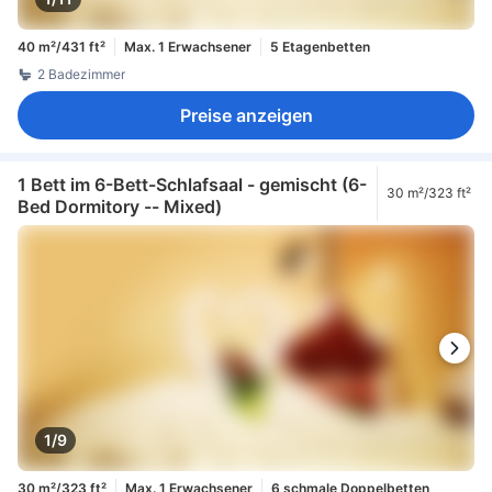
40 m²/431 ft²
Max. 1 Erwachsener
5 Etagenbetten
2 Badezimmer
Preise anzeigen
1 Bett im 6-Bett-Schlafsaal - gemischt (6-
30 m²/323 ft²
Bed Dormitory -- Mixed)
1/9
30 m²/323 ft²
Max. 1 Erwachsener
6 schmale Doppelbetten