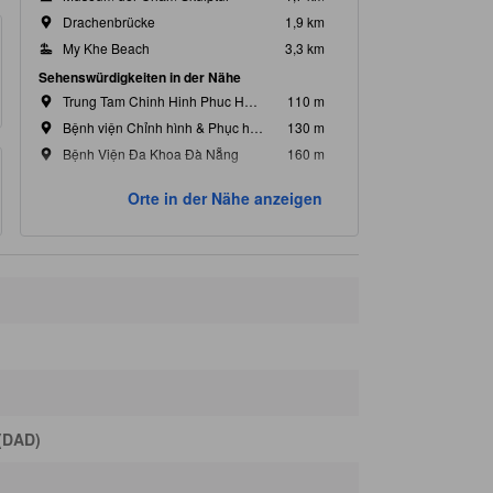
Drachenbrücke
1,9 km
My Khe Beach
3,3 km
Sehenswürdigkeiten in der Nähe
Trung Tam Chinh Hinh Phuc Hoi Chuc Nang Da Nang
110 m
Bệnh viện Chỉnh hình & Phục hồi Chức năng
130 m
Bệnh Viện Đa Khoa Đà Nẵng
160 m
Krankenhaus C
190 m
Orte in der Nähe anzeigen
Tram Y Te Phuong Thach Thang
260 m
 (DAD)