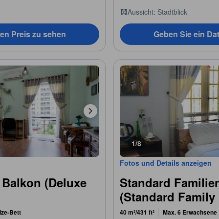
Aussicht: Stadtblick
en Preis zu sehen
Geben Sie ein Da
1/8
Fotos und Details anzeigen
 Balkon (Deluxe
Standard Familie
(Standard Famil
ize-Bett
40 m²/431 ft²
Max. 6 Erwachsene