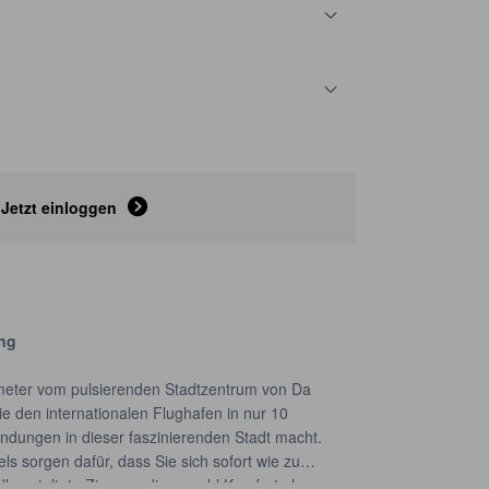
Jetzt einloggen
ang
ometer vom pulsierenden Stadtzentrum von Da
ie den internationalen Flughafen in nur 10
ndungen in dieser faszinierenden Stadt macht.
ls sorgen dafür, dass Sie sich sofort wie zu
ll gestaltete Zimmer, die sowohl Komfort als