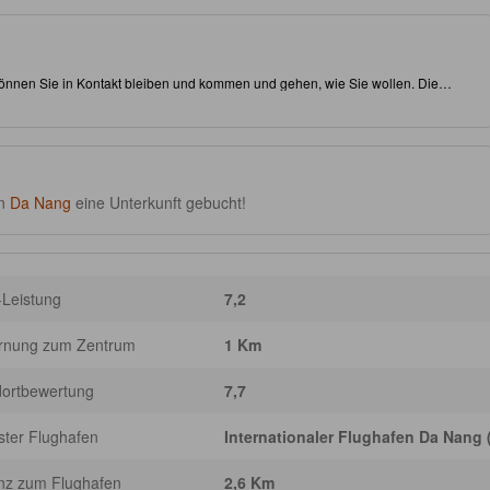
önnen Sie in Kontakt bleiben und kommen und gehen, wie Sie wollen. Die
bt es Ihnen, alle Sehenswürdigkeiten bequem zu erreichen. Besuchen Sie auf
ins. Es gibt unter den Einrichtungen unter anderem einen Whirlpool und ein
u gestalten.
in
Da Nang
eine Unterkunft gebucht!
-Leistung
7,2
ernung zum Zentrum
1 Km
dortbewertung
7,7
ter Flughafen
Internationaler Flughafen Da Nang
nz zum Flughafen
2,6 Km