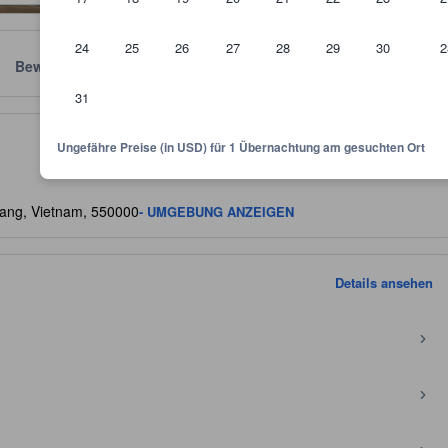
24
25
26
27
28
29
30
2
Bewertungen
Standort
Richtlinien
31
nehmlichkeiten, Zimmergröße, Gästebewertungen usw.
Ungefähre Preise (in USD) für 1 Übernachtung am gesuchten Ort
ang, Vietnam, 550000
- UMGEBUNG ANZEIGEN
Details ansehen