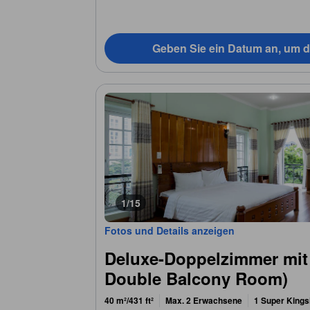
Geben Sie ein Datum an, um d
1/15
Fotos und Details anzeigen
Deluxe-Doppelzimmer mit
Double Balcony Room)
40 m²/431 ft²
Max. 2 Erwachsene
1 Super Kings