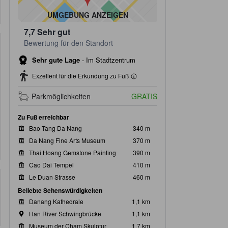
UMGEBUNG ANZEIGEN
7,7
Sehr gut
Bewertung für den Standort
Sehr gute Lage
-
Im Stadtzentrum
Exzellent für die Erkundung zu Fuß
Parkmöglichkeiten
GRATIS
Zu Fuß erreichbar
Bao Tang Da Nang
340 m
Da Nang Fine Arts Museum
370 m
Thai Hoang Gemstone Painting
390 m
Cao Dai Tempel
410 m
Le Duan Strasse
460 m
Beliebte Sehenswürdigkeiten
Danang Kathedrale
1,1 km
Han River Schwingbrücke
1,1 km
Museum der Cham Skulptur
1,7 km