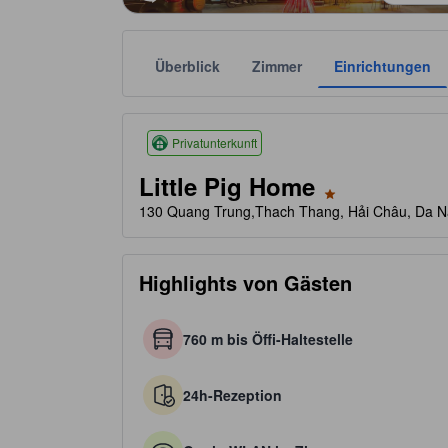
Überblick
Zimmer
Einrichtungen
Sternebewertungen basieren auf Faktoren wie An
tooltip
1 von 5 Sternen
Privatunterkunft
Little Pig Home
130 Quang Trung,Thach Thang, Hải Châu, Da N
Highlights von Gästen
760 m bis Öffi-Haltestelle
24h-Rezeption