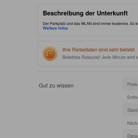
Beschreibung der Unterkunft
Der Parkplatz und das WLAN sind immer kostenlos. So k
strategisch günstige Lage im Stadtteil "Hải Châu" erlau
Weitere Infos
jeden Fall die berühmte Sehenswürdigkeit Marble Mounta
Restaurant, um Ihren Aufenthalt vor Ort noch bequemer z
Ihre Reisedaten sind sehr beliebt
Beliebtes Reiseziel! Jede Minute wird 
Gut zu wissen
Preis
Entf
Stan
Nächs
Dista