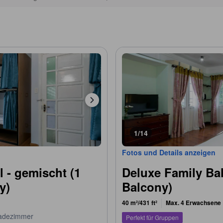
1/14
Fotos und Details anzeigen
l - gemischt (1
Deluxe Family Ba
y)
Balcony)
40 m²/431 ft²
Max. 4 Erwachsene
adezimmer
Perfekt für Gruppen