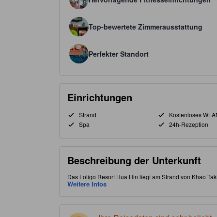
Top-bewertete Zimmerausstattung
Perfekter Standort
Einrichtungen
Strand
Kostenloses WLA
Spa
24h-Rezeption
Beschreibung der Unterkunft
Das Loligo Resort Hua Hin liegt am Strand von Khao Tak
Spaziergang vom Tamarind Market. Das Bluport Hua Hin Re
Weitere Infos
Strandtage und einfachen Zugang zu lokalen Restaurant
großen Betten, privaten Balkonen oder Terrassen und ein
ein Privatstrand, ein Hallenbad und eine Sauna sowie 
preiswerten Frühstück, bevor Sie die Märkte und Golfplä