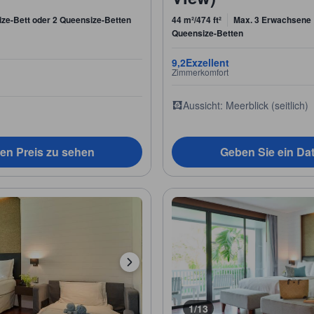
ize-Bett oder 2 Queensize-Betten
44 m²/474 ft²
Max. 3 Erwachsene
Queensize-Betten
9,2
Exzellent
Zimmerkomfort
Aussicht: Meerblick (seitlich)
en Preis zu sehen
Geben Sie ein Da
1/13