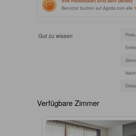
Ihre Reisedaten sind sehr beliebt
generativer KI generiert; Ungenauigkeiten sind möglich.]
Benutzer buchen auf Agoda.com alle
Gut zu wissen
Preis
Entf
Stan
Nächs
Dista
Verfügbare Zimmer