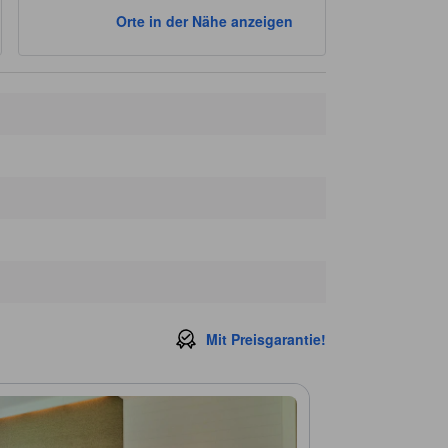
Hutsadin Elephant Foundation
7,1 km
Orte in der Nähe anzeigen
Black Mountain Water Park
11,8 km
Sehenswürdigkeiten in der Nähe
Hua Hin FC
460 m
Vana Nava Water Jungle
750 m
Wat Nong Jae School Tempel
750 m
Royal Thai Army Park
840 m
Wat Nong Jae Tempel
850 m
Mit Preisgarantie!