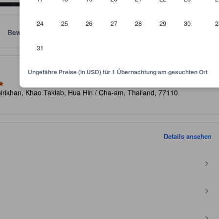
24
25
26
27
28
29
30
2
Bewertungen
Standort
Richtlinien
31
kunft und dient als Richtlinie, welche Ausstattung, Einrichtungen und 
Ungefähre Preise (in USD) für 1 Übernachtung am gesuchten Ort
irikhan, Khao Takiab, Hua Hin / Cha-am, Thailand, 77110
Details ansehen