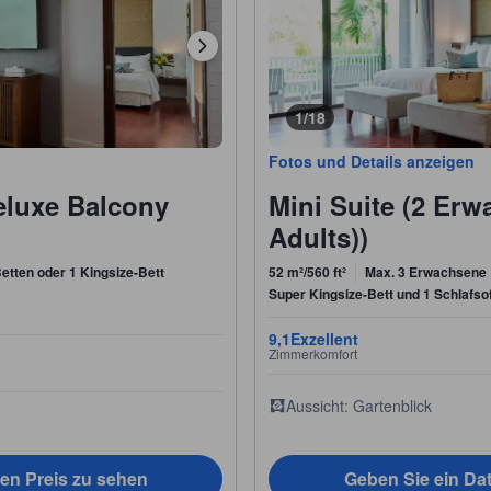
1/18
Fotos und Details anzeigen
eluxe Balcony
Mini Suite (2 Erw
Adults))
etten oder 1 Kingsize-Bett
52 m²/560 ft²
Max. 3 Erwachsene
Super Kingsize-Bett und 1 Schlafso
9,1
Exzellent
Zimmerkomfort
Aussicht: Gartenblick
en Preis zu sehen
Geben Sie ein Da