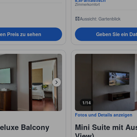
8,8
Fantastisch
Zimmerkomfort
Aussicht: Gartenblick
en Preis zu sehen
Geben Sie ein Da
1/14
Fotos und Details anzeigen
Deluxe Balcony
Mini Suite mit Au
View)