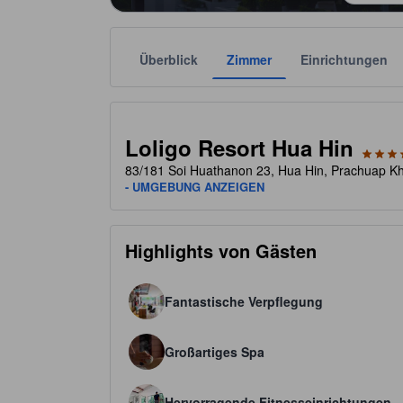
Überblick
Zimmer
Einrichtungen
Die jeweilige Sternekategorie stammt von der Unter
tooltip
4 von 5 Sternen
Loligo Resort Hua Hin
83/181 Soi Huathanon 23, Hua Hin, Prachuap Kh
- UMGEBUNG ANZEIGEN
Highlights von Gästen
Fantastische Verpflegung
Großartiges Spa
Hervorragende Fitnesseinrichtungen