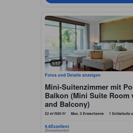
1/17
Fotos und Details anzeigen
Mini-Suitenzimmer mit P
Balkon (Mini Suite Room 
and Balcony)
52 m²/560 ft²
Max. 3 Erwachsene
1 Schlafsofa 
9,8
Exzellent
Zimmerkomfort