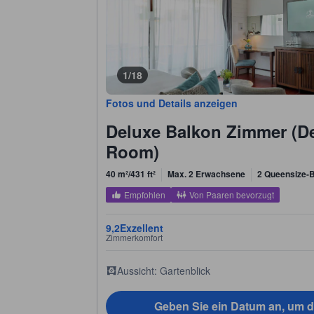
1/18
Fotos und Details anzeigen
Deluxe Balkon Zimmer (D
Room)
40 m²/431 ft²
Max. 2 Erwachsene
2 Queensize-B
Empfohlen
Von Paaren bevorzugt
9,2
Exzellent
Zimmerkomfort
Aussicht: Gartenblick
Geben Sie ein Datum an, um d