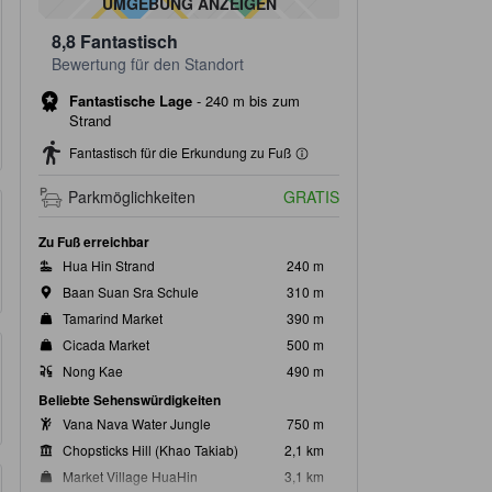
UMGEBUNG ANZEIGEN
8,8
Fantastisch
Bewertung für den Standort
Fantastische Lage
-
240 m bis zum
Strand
Fantastisch für die Erkundung zu Fuß
Parkmöglichkeiten
GRATIS
Zu Fuß erreichbar
Hua Hin Strand
240 m
Baan Suan Sra Schule
310 m
Tamarind Market
390 m
Cicada Market
500 m
Nong Kae
490 m
Beliebte Sehenswürdigkeiten
Vana Nava Water Jungle
750 m
Chopsticks Hill (Khao Takiab)
2,1 km
Market Village HuaHin
3,1 km