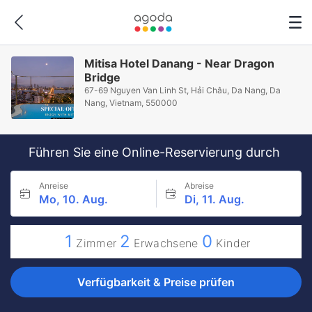
Mitisa Hotel Danang - Near Dragon
Bridge
67-69 Nguyen Van Linh St, Hải Châu, Da Nang, Da
Nang, Vietnam, 550000
Führen Sie eine Online-Reservierung durch
Anreise
Abreise
Mo, 10. Aug.
Di, 11. Aug.
1
2
0
Zimmer
Erwachsene
Kinder
Verfügbarkeit & Preise prüfen