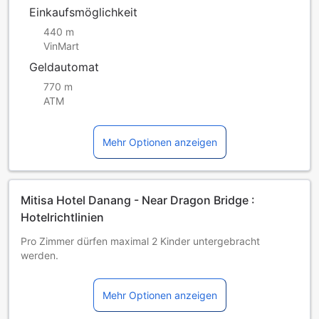
Einkaufsmöglichkeit
440 m
VinMart
Geldautomat
770 m
ATM
Mehr Optionen anzeigen
Mitisa Hotel Danang - Near Dragon Bridge :
Hotelrichtlinien
Pro Zimmer dürfen maximal 2 Kinder untergebracht
werden.
Für Kinder von 6 – 11 Jahren werden 250,000 VND
berechnet, sofern vorhandene Betten genutzt werden.
Mehr Optionen anzeigen
Kinder über 12 Jahren werden als Erwachsene angesehen.
Kinder und Zustellbetten