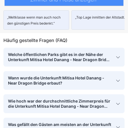
Essbereich (separat)
Fenster
Fenster lassen sich öffnen
Mülleimer
Parkettboden
Schreibtisch
XL-Betten (länger als 2 Meter)
Kleiderschrank
Nähetui
Wäscheständer
Babybett (auf Anfrage)
Außenflur
„Weltklasse wenn man auch noch
Laptop-Schließfach
Nichtraucher
Rauchmelder
„Top Lage inmitten der Altstadt.“
Schließfach
Schließfach im Zimmer
Sicherheitsfunktionen
den günstigen Preis bedenkt.“
Zugang über Aufzug
Häufig gestellte Fragen (FAQ)
Welche öffentlichen Parks gibt es in der Nähe der
Unterkunft Mitisa Hotel Danang - Near Dragon Bridge
?
Wann wurde die Unterkunft Mitisa Hotel Danang -
Near Dragon Bridge erbaut?
Wie hoch war der durchschnittliche Zimmerpreis für
die Unterkunft Mitisa Hotel Danang - Near Dragon
Bridge im vergangenen Monat?
Was gefällt den Gästen am meisten an der Unterkunft