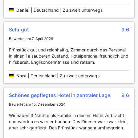
Sie andere Reisende kennenlernen können. Ob Sie sich bei
einem spannenden Filmabend amüsieren oder einfach nur
Daniel
|
Deutschland | Zu zweit unterwegs
die Zeit mit einem guten Buch verbringen möchten, dieser
Raum bietet Ihnen die Flexibilität, Ihre Freizeit nach Ihren
Wünschen zu gestalten. Das Mitisa Hotel Danang sorgt
Sehr gut
9,6
dafür, dass Sie während Ihres Aufenthalts in Da Nang nicht
nur komfortabel untergebracht sind, sondern auch die
Bewertet am 7. April 2026
Möglichkeit haben, unvergessliche Momente in geselliger
Frühstück gut und reichhaltig, Zimmer durch das Personal
Runde zu erleben.
in einen 1a sauberen Zustand. Hotelpersonal freundlich und
hilfsbereit. Englischkenntnisse sind ratsam.
Sportliche Erholung im Mitisa Hotel Danang - Nahe der
Drachenbrücke
Nora
|
Deutschland | Zu zweit unterwegs
Das Mitisa Hotel Danang bietet seinen Gästen eine
hervorragende Möglichkeit, sich sportlich zu betätigen und
gleichzeitig die atemberaubende Umgebung von Da Nang
Schönes gepflegtes Hotel in zentraler Lage
9,6
zu genießen. Das Highlight der sportlichen Einrichtungen ist
Bewertet am 15. Dezember 2024
der großzügige Außenpool, der nicht nur zu erfrischenden
Schwimmrunden einlädt, sondern auch einen perfekten Ort
Wir haben 3 Nächte als Familie in diesem Hotel verbracht
für entspannende Stunden unter der Sonne darstellt. Der
und würden es wieder buchen. Das Zimmer war zwar klein,
Pool ist umgeben von einer gepflegten Liegewiese, die mit
aber sehr gepflegt. Das Frühstück war sehr umfangreich.
komfortablen Liegen ausgestattet ist, sodass Sie nach
einem erfrischenden Bad die Seele baumeln lassen können.