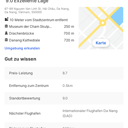
9.0
Exzellente Lage
67-69 Nguyen Van Linh St, Hải Châu, Da Nang,
Da Nang, Vietnam, 550000
10 Meter vom Stadtzentrum entfernt
Museum der Cham Skulptur
250 m
Drachenbrücke
700 m
Danang Kathedrale
720 m
Karte
Umgebung erkunden
Gut zu wissen
Preis-Leistung
8.7
Entfernung zum Zentrum
0.5km
Standortbewertung
9.0
Internationaler Flughafen Da Nang
Nächster Flughafen
(DAD)