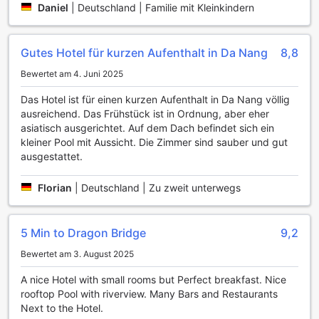
Daniel
|
Deutschland | Familie mit Kleinkindern
Für die Gäste, die nach einer Erfrischung oder einem
kleinen Snack suchen, steht ein einladender Poolside-Bar
zur Verfügung. Hier können Sie sich mit köstlichen
Gutes Hotel für kurzen Aufenthalt in Da Nang
8,8
Getränken und leichten Snacks verwöhnen lassen, während
Sie die Aussicht auf das glitzernde Wasser genießen. Ob
Bewertet am 4. Juni 2025
nach einer sportlichen Einheit im Pool oder einfach nur zum
Entspannen – die Kombination aus einem einladenden
Das Hotel ist für einen kurzen Aufenthalt in Da Nang völlig
Außenpool und der gemütlichen Bar schafft eine perfekte
ausreichend. Das Frühstück ist in Ordnung, aber eher
Atmosphäre für sportliche Aktivitäten und Erholung
asiatisch ausgerichtet. Auf dem Dach befindet sich ein
gleichermaßen.
kleiner Pool mit Aussicht. Die Zimmer sind sauber und gut
ausgestattet.
Bequeme Annehmlichkeiten im Mitisa Hotel Danang -
Nahe der Drachenbrücke
Florian
|
Deutschland | Zu zweit unterwegs
Das Mitisa Hotel Danang bietet seinen Gästen eine Vielzahl
an Annehmlichkeiten, die den Aufenthalt so angenehm wie
5 Min to Dragon Bridge
9,2
möglich gestalten. Mit einem umfassenden 24-Stunden-
Zimmerservice können Gäste jederzeit köstliche Speisen
Bewertet am 3. August 2025
und Getränke direkt in ihrem Zimmer genießen. Für die
A nice Hotel with small rooms but Perfect breakfast. Nice
Reisenden, die Wert auf Sauberkeit legen, stehen sowohl
rooftop Pool with riverview. Many Bars and Restaurants
Wäscheservice als auch chemische Reinigung zur
Next to the Hotel.
Verfügung, sodass die Kleidung immer frisch und ordentlich