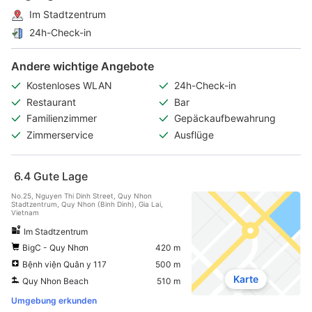
Im Stadtzentrum
24h-Check-in
Andere wichtige Angebote
Kostenloses WLAN
24h-Check-in
Restaurant
Bar
Familienzimmer
Gepäckaufbewahrung
Zimmerservice
Ausflüge
6.4
Gute Lage
No.25, Nguyen Thi Dinh Street, Quy Nhon
Stadtzentrum, Quy Nhon (Binh Dinh), Gia Lai,
Vietnam
Im Stadtzentrum
BigC - Quy Nhơn
420 m
Bệnh viện Quân y 117
500 m
Karte
Quy Nhon Beach
510 m
Umgebung erkunden