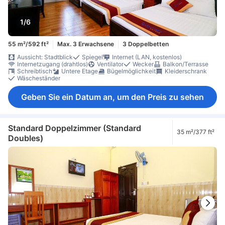
1/6
55 m²/592 ft²
Max. 3 Erwachsene
3 Doppelbetten
Aussicht: Stadtblick
Spiegel
Internet (LAN, kostenlos)
Internetzugang (drahtlos)
Ventilator
Wecker
Balkon/Terrasse
Schreibtisch
Untere Etage
Bügelmöglichkeit
Kleiderschrank
Wäscheständer
Geben Sie ein Datum an, um den Preis zu sehen
Standard Doppelzimmer (Standard
35 m²/377 ft²
Doubles)