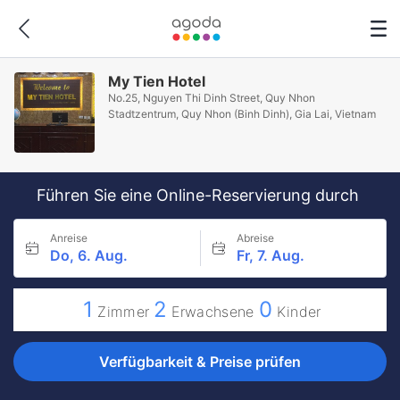
My Tien Hotel
No.25, Nguyen Thi Dinh Street, Quy Nhon
Stadtzentrum, Quy Nhon (Binh Dinh), Gia Lai, Vietnam
Führen Sie eine Online-Reservierung durch
Anreise
Abreise
Do, 6. Aug.
Fr, 7. Aug.
1
2
0
Zimmer
Erwachsene
Kinder
Verfügbarkeit & Preise prüfen