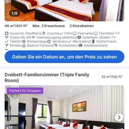
1/8
40 m²/431 ft²
Max. 2 Erwachsene
2 Einzelbetten
Aussicht: Stadtblick
Dusche
Föhn
Fernseher
Flachbild-TV
Gratis-WLAN
Internetzugang (drahtlos)
Satelliten-/Kabel-TV
Telefon
Klimaanlage
Ventilator
Weckdienst
Kühlschrank
Minibar
Balkon/Terrasse
Schreibtisch
Kleiderschrank
Raucherzimmer verfügbar
Geben Sie ein Datum an, um den Preis zu sehen
Dreibett-Familienzimmer (Triple Family
55 m²/592 ft²
Room)
Perfekt für Gruppen