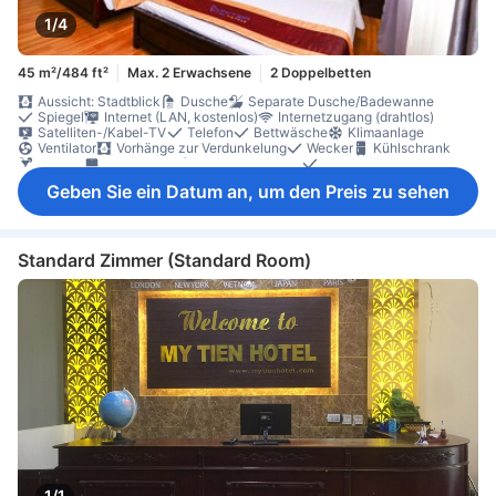
1/4
45 m²/484 ft²
Max. 2 Erwachsene
2 Doppelbetten
Aussicht: Stadtblick
Dusche
Separate Dusche/Badewanne
Spiegel
Internet (LAN, kostenlos)
Internetzugang (drahtlos)
Satelliten-/Kabel-TV
Telefon
Bettwäsche
Klimaanlage
Ventilator
Vorhänge zur Verdunkelung
Wecker
Kühlschrank
Minibar
Arbeitsplatz (Laptop-freundlich)
Parkettboden
Schreibtisch
Ankleidezimmer
Bügelmöglichkeit
Kleiderschrank
Geben Sie ein Datum an, um den Preis zu sehen
Standard Zimmer (Standard Room)
1/1