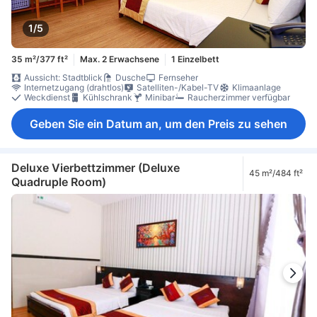
1/5
35 m²/377 ft²
Max. 2 Erwachsene
1 Einzelbett
Aussicht: Stadtblick
Dusche
Fernseher
Internetzugang (drahtlos)
Satelliten-/Kabel-TV
Klimaanlage
Weckdienst
Kühlschrank
Minibar
Raucherzimmer verfügbar
Geben Sie ein Datum an, um den Preis zu sehen
Deluxe Vierbettzimmer (Deluxe
45 m²/484 ft²
Quadruple Room)