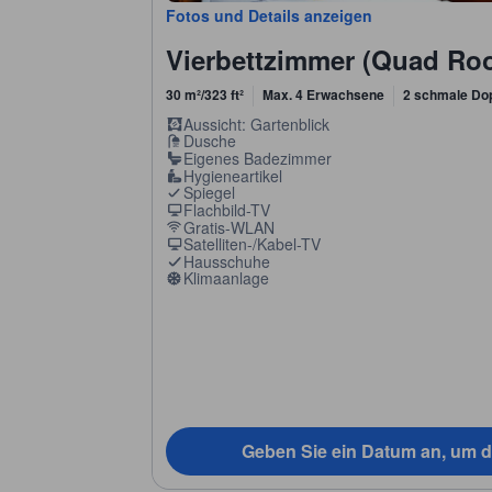
Fotos und Details anzeigen
Vierbettzimmer (Quad Ro
30 m²/323 ft²
Max. 4 Erwachsene
2 schmale Do
Aussicht: Gartenblick
Dusche
Eigenes Badezimmer
Hygieneartikel
Spiegel
Flachbild-TV
Gratis-WLAN
Satelliten-/Kabel-TV
Hausschuhe
Klimaanlage
Geben Sie ein Datum an, um d