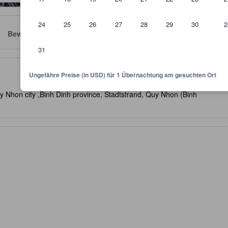
24
25
26
27
28
29
30
2
Bewertungen
Standort
Richtlinien
31
kunft und dient als Richtlinie, welche Ausstattung, Einrichtungen und 
Ungefähre Preise (in USD) für 1 Übernachtung am gesuchten Ort
 Nhon city ,Binh Dinh province, Stadtstrand, Quy Nhon (Binh