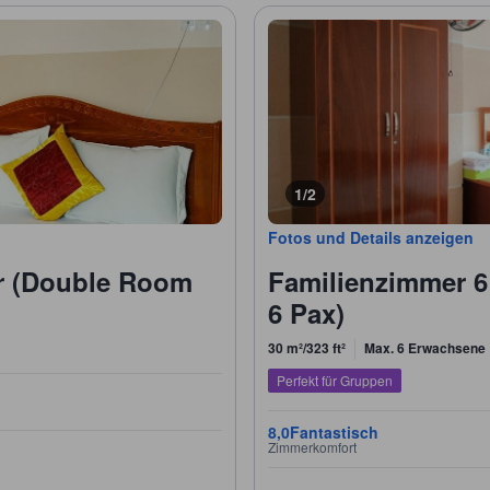
1/2
Fotos und Details anzeigen
r (Double Room
Familienzimmer 6
6 Pax)
30 m²/323 ft²
Max. 6 Erwachsene
Perfekt für Gruppen
8,0
Fantastisch
Zimmerkomfort