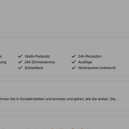
N
Gratis-Parkplatz
24h-Rezeption
rung
24h-Zimmerservice
Ausflüge
Schließfach
Nichtraucher-Unterkunft
önnen Sie in Kontakt bleiben und kommen und gehen, wie Sie wollen. Die
laubt es Ihnen, alle Sehenswürdigkeiten bequem zu erreichen. Besuchen Sie auf
u Cat.