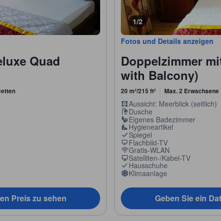
1/2
Fotos und Details anzeigen
eluxe Quad
Doppelzimmer mi
with Balcony)
etten
20 m²/215 ft²
Max. 2 Erwachsene
Aussicht: Meerblick (seitlich)
Dusche
Eigenes Badezimmer
Hygieneartikel
Spiegel
Flachbild-TV
Gratis-WLAN
Satelliten-/Kabel-TV
Hausschuhe
Klimaanlage
en Preis zu sehen
Geben Sie ein Da