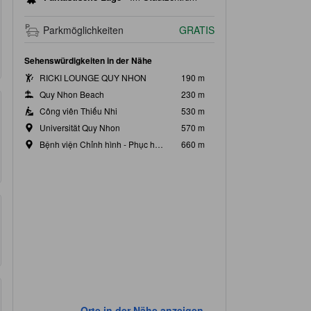
Parkmöglichkeiten
GRATIS
Sehenswürdigkeiten in der Nähe
RICKI LOUNGE QUY NHON
190 m
Quy Nhon Beach
230 m
Công viên Thiếu Nhi
530 m
Universität Quy Nhon
570 m
Bệnh viện Chỉnh hình - Phục hồi chức năng
660 m
Orte in der Nähe anzeigen