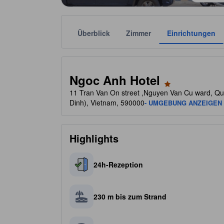
Überblick
Zimmer
Einrichtungen
Die jeweilige Sternekategorie stammt von der Unter
tooltip
1 von 5 Sternen
Ngoc Anh Hotel
11 Tran Van On street ,Nguyen Van Cu ward, Quy
Dinh), Vietnam, 590000
- UMGEBUNG ANZEIGEN
Highlights
24h-Rezeption
230 m bis zum Strand