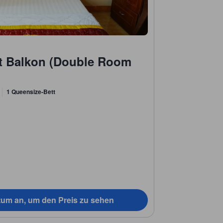
t Balkon (Double Room
1 Queensize-Bett
tum an, um den Preis zu sehen