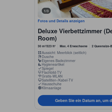
1/3
Fotos und Details anzeigen
Deluxe Vierbettzimmer (D
Room)
30 m²/323 ft²
Max. 4 Erwachsene
2 Queensize-B
Aussicht: Meerblick (seitlich)
Dusche
Eigenes Badezimmer
Hygieneartikel
Spiegel
Flachbild-TV
Gratis-WLAN
Satelliten-/Kabel-TV
Hausschuhe
Klimaanlage
Geben Sie ein Datum an, um d