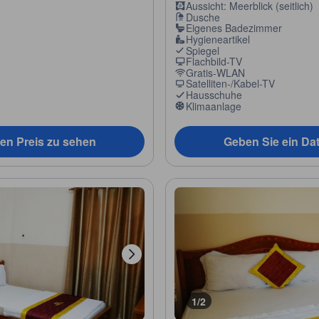
Aussicht: Meerblick (seitlich)
Dusche
Eigenes Badezimmer
Hygieneartikel
Spiegel
Flachbild-TV
Gratis-WLAN
Satelliten-/Kabel-TV
Hausschuhe
Klimaanlage
en Preis zu sehen
Geben Sie ein Da
1/2