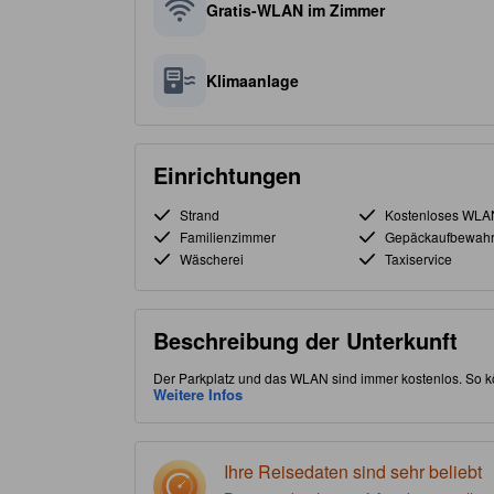
Gratis-WLAN im Zimmer
Klimaanlage
Einrichtungen
Strand
Kostenloses WLA
Familienzimmer
Gepäckaufbewah
Wäscherei
Taxiservice
Beschreibung der Unterkunft
Der Parkplatz und das WLAN sind immer kostenlos. So k
strategisch günstige Lage im Stadtteil "Stadtstrand" er
Weitere Infos
jeden Fall die berühmte Sehenswürdigkeit Flughafen Ph
Ihre Reisedaten sind sehr beliebt