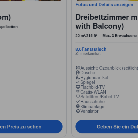
Fotos und Details anzeigen
om)
Dreibettzimmer m
with Balcony)
ppelbetten
20 m²/215 ft²
Max. 3 Erwachsene
8,0
Fantastisch
Zimmerkomfort
Aussicht: Ozeanblick (seitlich
Dusche
Hygieneartikel
Spiegel
Flachbild-TV
Gratis-WLAN
Satelliten-/Kabel-TV
Hausschuhe
Klimaanlage
Ventilator
en Preis zu sehen
Geben Sie ein Da