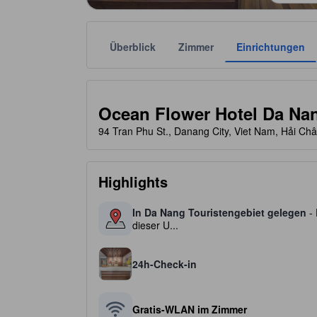
Überblick
Zimmer
Einrichtungen
Die jeweilige Sternekategorie stammt von der Unter
tooltip
2 von 5 Sternen
Ocean Flower Hotel Da Na
94 Tran Phu St., Danang City, Viet Nam, Hải Ch
Highlights
In Da Nang Touristengebiet gelegen
- 
dieser U...
24h-Check-in
Gratis-WLAN im Zimmer