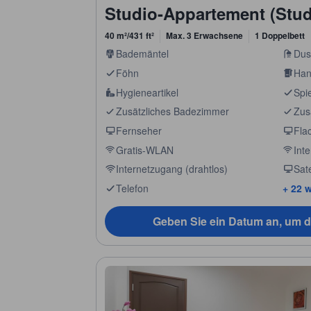
Studio-Appartement (Stud
40 m²/431 ft²
Max. 3 Erwachsene
1 Doppelbett
Bademäntel
Dus
Föhn
Han
Hygieneartikel
Spi
Zusätzliches Badezimmer
Zusä
Fernseher
Fla
Gratis-WLAN
Inte
Internetzugang (drahtlos)
Sate
Telefon
+ 22 w
Geben Sie ein Datum an, um d