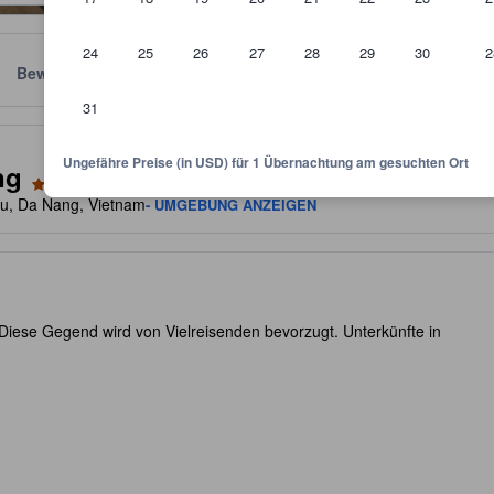
24
25
26
27
28
29
30
2
Bewertungen
Standort
Richtlinien
31
kunft und dient als Richtlinie, welche Ausstattung, Einrichtungen und 
Ungefähre Preise (in USD) für 1 Übernachtung am gesuchten Ort
ng
âu, Da Nang, Vietnam
- UMGEBUNG ANZEIGEN
Diese Gegend wird von Vielreisenden bevorzugt. Unterkünfte in