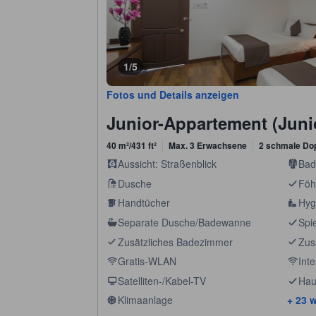
1/5
Fotos und Details anzeigen
Junior-Appartement (Juni
40 m²/431 ft²
Max. 3 Erwachsene
2 schmale Do
Aussicht: Straßenblick
Bad
Dusche
Föh
Handtücher
Hyg
Separate Dusche/Badewanne
Spi
Zusätzliches Badezimmer
Zusä
Gratis-WLAN
Inte
Satelliten-/Kabel-TV
Hau
Klimaanlage
+ 23 w