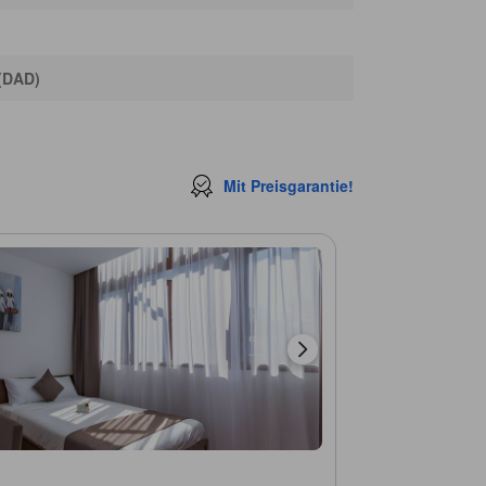
Besucherzentrum Da Nang
160 m
Diệp Tô Đường
190 m
Main Post Office
250 m
 (DAD)
Brilliant Top Bar
330 m
Mit Preisgarantie!