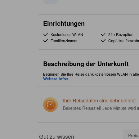
Einrichtungen
Kostenloses WLAN
24h-Rezeption
Familienzimmer
Gepäckaufbewah
Beschreibung der Unterkunft
Beginnen Sie Ihre Reise dank kostenlosem WLAN in allen 
günstige Lage im Stadtteil "Hải Châu" erlaubt es Ihnen,
Weitere Infos
Zeit ein, um die Sehenswürdigkeit Marble Mountains sow
Ort ein Restaurant, um Ihre Bedürfnisse bequem zu erfüll
Ihre Reisedaten sind sehr beliebt
Beliebtes Reiseziel! Jede Minute wird 
Gut zu wissen
Preis