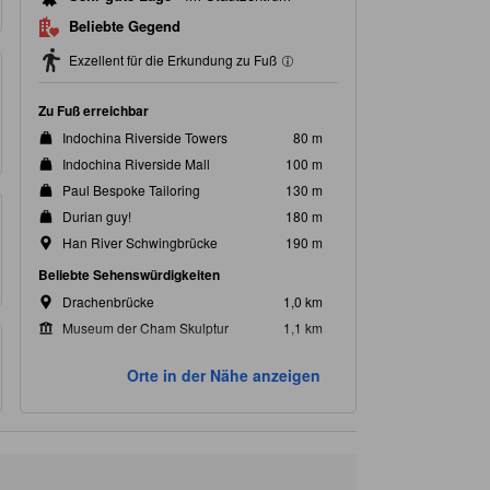
Beliebte Gegend
Exzellent für die Erkundung zu Fuß
Zu Fuß erreichbar
Indochina Riverside Towers
80 m
Indochina Riverside Mall
100 m
Paul Bespoke Tailoring
130 m
Durian guy!
180 m
Han River Schwingbrücke
190 m
Beliebte Sehenswürdigkeiten
Drachenbrücke
1,0 km
Museum der Cham Skulptur
1,1 km
My Khe Beach
2,4 km
Orte in der Nähe anzeigen
Lady Buddha
6,5 km
Son Tra (Affenberg)
7,5 km
Sehenswürdigkeiten in der Nähe
Dana Tours
120 m