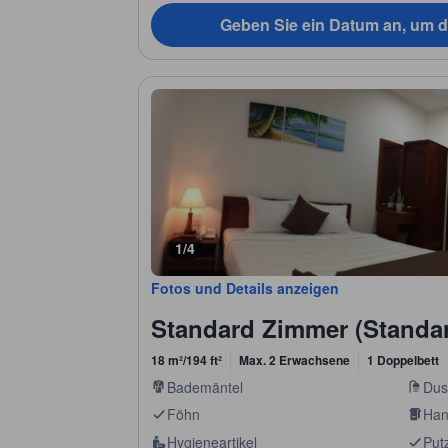
Geben Sie ein Datum an, um d
1/4
Fotos und Details anzeigen
Standard Zimmer (Standa
18 m²/194 ft²
Max. 2 Erwachsene
1 Doppelbett
Bademäntel
Dus
Föhn
Han
Hygieneartikel
Putz