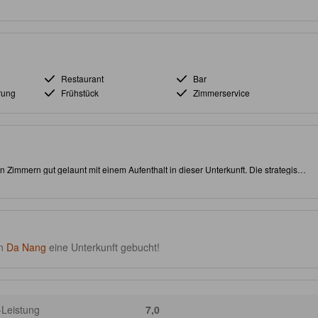
Restaurant
Bar
rung
Frühstück
Zimmerservice
Zimmern gut gelaunt mit einem Aufenthalt in dieser Unterkunft. Die strategisch
 alle Sehenswürdigkeiten bequem zu erreichen. Planen Sie auf jeden Fall etwas
ie den Strandbereich "My Khe Beach" zu besuchen. Quasi als Bonus gibt es vor
en.
in
Da Nang
eine Unterkunft gebucht!
-Leistung
7,0