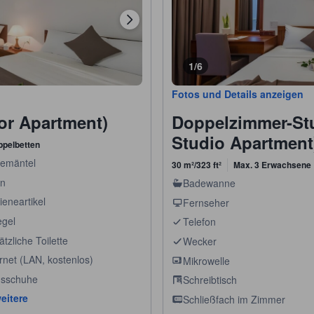
1/6
Fotos und Details anzeigen
or Apartment)
Doppelzimmer-St
Studio Apartment
ppelbetten
emäntel
30 m²/323 ft²
Max. 3 Erwachsene
n
Badewanne
ieneartikel
Fernseher
egel
Telefon
tzliche Toilette
Wecker
rnet (LAN, kostenlos)
Mikrowelle
sschuhe
Schreibtisch
eitere
Schließfach im Zimmer