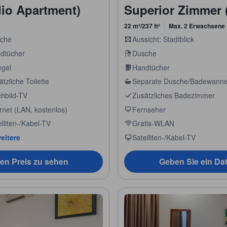
io Apartment)
Superior Zimmer 
22 m²/237 ft²
Max. 2 Erwachsene
che
Aussicht: Stadtblick
dtücher
Dusche
egel
Handtücher
tzliche Toilette
Separate Dusche/Badewann
chbild-TV
Zusätzliches Badezimmer
rnet (LAN, kostenlos)
Fernseher
lliten-/Kabel-TV
Gratis-WLAN
eitere
Satelliten-/Kabel-TV
en Preis zu sehen
Geben Sie ein Da