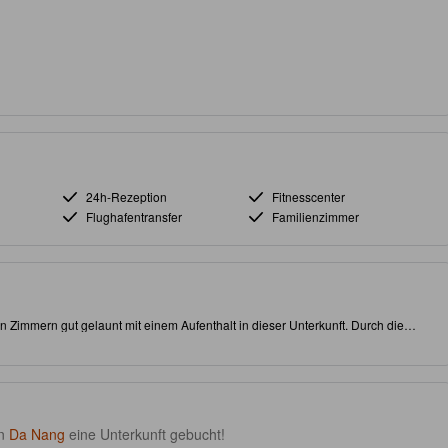
24h-Rezeption
Fitnesscenter
Flughafentransfer
Familienzimmer
Zimmern gut gelaunt mit einem Aufenthalt in dieser Unterkunft. Durch die
e in der Nähe von Attraktionen und interessanten Speisemöglichkeiten. Es gibt
r, ein Restaurant und einen Innenpool, um Ihren Aufenthalt vor Ort noch
in
Da Nang
eine Unterkunft gebucht!