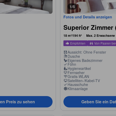
1/5
Fotos und Details anzeigen
Superior Zimmer 
18 m²/194 ft²
Max. 2 Erwachsene
Empfohlen
Von Paaren be
Aussicht: Ohne Fenster
Dusche
Eigenes Badezimmer
Föhn
Hygieneartikel
Fernseher
Gratis-WLAN
Satelliten-/Kabel-TV
Hausschuhe
Klimaanlage
en Preis zu sehen
Geben Sie ein Da