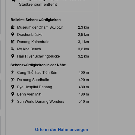
Stadtzentrum entfernt
Beliebte Sehenswürdigkeiten
Museum der Cham Skulptur
2,3 km
Drachenbrücke
2,5 km
Danang Kathedrale
3,1 km
My Khe Beach
3,2 km
Han River Schwingbrücke
3,2 km
Sehenswürdigkeiten in der Nähe
Cung Thể thao Tiên Sơn
400 m
Da nang Sporthalle
420 m
Eye Hospital Danang
480 m
Benh Vien Mat
480 m
Sun World Danang Wonders
510 m
Orte in der Nähe anzeigen