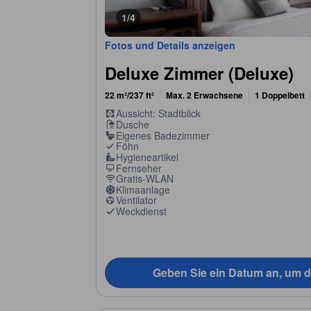
1/4
Fotos und Details anzeigen
Deluxe Zimmer (Deluxe)
22 m²/237 ft²
Max. 2 Erwachsene
1 Doppelbett
Aussicht: Stadtblick
Dusche
Eigenes Badezimmer
Föhn
Hygieneartikel
Fernseher
Gratis-WLAN
Klimaanlage
Ventilator
Weckdienst
Geben Sie ein Datum an, um d