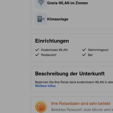
Gratis-WLAN im Zimmer
Klimaanlage
Einrichtungen
Kostenloses WLAN
Swimmingpool
Restaurant
Bar
Beschreibung der Unterkunft
Beginnen Sie Ihre Reise dank kostenlosem WLAN in allen 
günstige Lage im Stadtteil Hải Châu von Da Nang sind Si
Weitere Infos
unter den Einrichtungen unter anderem ein Fitness-Cente
bequemer zu gestalten.
Ihre Reisedaten sind sehr beliebt
Beliebtes Reiseziel! Jede Minute wird 