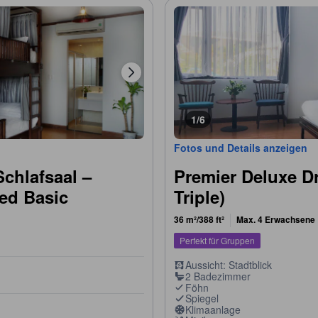
1/6
Fotos und Details anzeigen
Schlafsaal –
Premier Deluxe Dr
Bed Basic
Triple)
36 m²/388 ft²
Max. 4 Erwachsene
Perfekt für Gruppen
Aussicht: Stadtblick
2 Badezimmer
Föhn
Spiegel
Klimaanlage