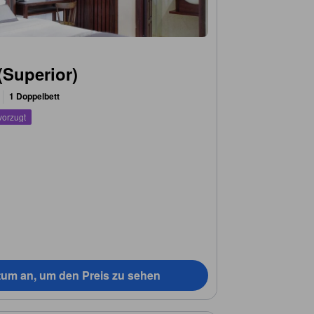
(Superior)
1 Doppelbett
vorzugt
tum an, um den Preis zu sehen