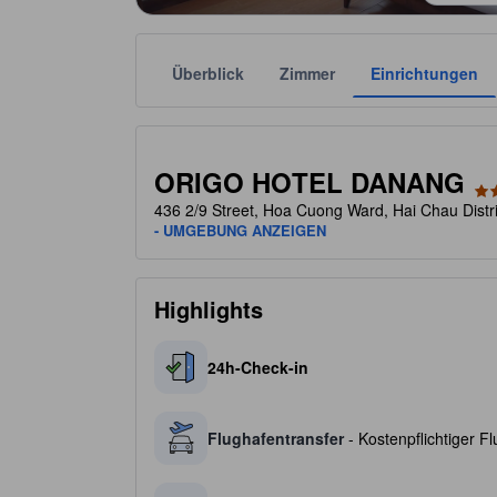
Überblick
Zimmer
Einrichtungen
Die jeweilige Sternekategorie stammt von der Unter
tooltip
2 von 5 Sternen
ORIGO HOTEL DANANG
436 2/9 Street, Hoa Cuong Ward, Hai Chau Dist
- UMGEBUNG ANZEIGEN
Highlights
24h-Check-in
Flughafentransfer
- Kostenpflichtiger Fl