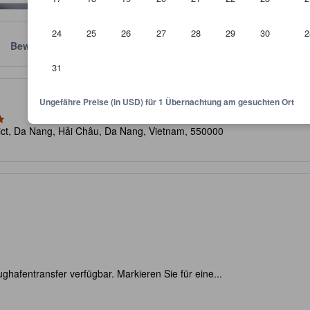
24
25
26
27
28
29
30
2
Bewertungen
Standort
Richtlinien
31
kunft und dient als Richtlinie, welche Ausstattung, Einrichtungen und 
Ungefähre Preise (in USD) für 1 Übernachtung am gesuchten Ort
rict, Da Nang, Hải Châu, Da Nang, Vietnam, 550000
ughafentransfer verfügbar. Markieren Sie für eine...