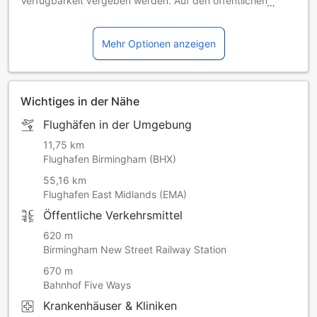
Verfügbarkeit vergeben werden. Auf den öffentlichen
Parkplätzen des Einkaufszentrums The Mailbox erhalten
Sie eine Ermäßigung von 15 %.
Blindenhunde sind auf Anfrage gestattet.
Mehr Optionen anzeigen
Wichtiges in der Nähe
Flughäfen in der Umgebung
11,75 km
Flughafen Birmingham (BHX)
55,16 km
Flughafen East Midlands (EMA)
Öffentliche Verkehrsmittel
620 m
Birmingham New Street Railway Station
670 m
Bahnhof Five Ways
Krankenhäuser & Kliniken