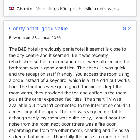
es den Gästen, jederzeit ihrem Trainingsprogramm
Chonte
|
Vereinigtes Königreich | Allein unterwegs
nachzugehen. Ausgestattet mit modernen Geräten und
einer Vielzahl von Trainingsmöglichkeiten, können Sie hier
an Ihrer Fitness arbeiten und gleichzeitig den stressigen
Comfy hotel, good value
9,2
Alltag hinter sich lassen.
Ein besonderes Highlight des pentahotel Birmingham ist der
Bewertet am 28. Januar 2026
einladende Außenpool, der nicht nur für eine erfrischende
Abkühlung sorgt, sondern auch eine wunderbare
The B&B hotel (previously pentahotel it seems) is close to
Möglichkeit bietet, sich in einer entspannten Umgebung zu
the city centre and it seemed like it was recently
bewegen. Ob Sie ein paar Bahnen schwimmen oder einfach
refurbished so the furniture and decor were all nice and the
nur am Pool entspannen möchten, dieser Bereich ist der
bathroom was in good condition. The check-in was quick
perfekte Ort, um Körper und Geist in Einklang zu bringen.
and the reception staff friendly. You access the room using
Genießen Sie die Kombination aus sportlicher Betätigung
a code instead of a keycard, which is a little odd but works
und erholsamer Auszeit im pentahotel Birmingham!
fine. The facilities were quite good, the air-con kept the
room warm, they provided the tea and coffee in the room
Bequeme Annehmlichkeiten im pentahotel Birmingham
plus all the other expected facilities. The smart TV was
available but it wasn't connected to the Internet so couldn't
Das pentahotel Birmingham bietet seinen Gästen eine
access any of the apps. The bed was very comfortable
Vielzahl von Annehmlichkeiten, die den Aufenthalt sowohl
although sadly my room was quite noisy, I could hear the
komfortabel als auch unvergesslich machen. Genießen Sie
noise from the room next door (there was a fire door
den Luxus eines 24-Stunden-Zimmerservice, der es Ihnen
separating me from the other room), chatting and TV noise
ermöglicht, köstliche Speisen und Getränke direkt in Ihr
so keep that in mind. Thankfully the noise stopped around