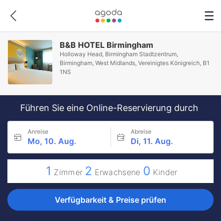
B&B HOTEL Birmingham
Holloway Head, Birmingham Stadtzentrum,
Birmingham, West Midlands, Vereinigtes Königreich, B1
1NS
Führen Sie eine Online-Reservierung durch
Anreise
Abreise
Mo, 10. Aug.
Di, 11. Aug.
1
2
0
Zimmer
Erwachsene
Kinder
Verfügbarkeit & Preise prüfen