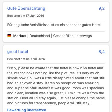
bis hin zu lokalen Bierspezialitäten, während Sie sich mit
Freunden oder anderen Hotelgästen austauschen. Die
Gute Übernachtung
9,2
stilvolle Einrichtung und die angenehme Beleuchtung
Bewertet am 17. Juni 2016
schaffen eine entspannte Stimmung, die zum Verweilen
einlädt.
Für englische Verhältnisse ist es ein sehr sehr gutes Hotel.
Zusätzlich zur Bar steht den Gästen ein gemeinschaftlicher
Lounge- und TV-Bereich zur Verfügung. Dieser Raum ist
Markus
|
Deutschland | Geschäftlich unterwegs
ideal, um sich zurückzulehnen und die neuesten
Sportereignisse oder Filme auf dem großen Bildschirm zu
verfolgen. Ob Sie alleine entspannen oder in geselliger
Runde die Zeit verbringen möchten, der Lounge-Bereich
great hotel
8,4
bietet die perfekte Kulisse dafür. Die Kombination aus
Bewertet am 18. April 2026
modernem Design und gemütlichem Ambiente macht das
pentahotel Birmingham zu einem Ort, an dem Unterhaltung
firstly, please be aware that the hotel is now b&b hotel and
und Entspannung Hand in Hand gehen.
the interior looks nothing like the pictures, it's very much
simple now. So I was a little dissapointed about that but still
Sporteinrichtungen im pentahotel Birmingham
had an enjoyable stay. Karen on reception was amazing
and super helpful! Breakfast was good, room was spacious
Das pentahotel Birmingham bietet seinen Gästen eine
and clean, location was also great, 10 minute walk from the
beeindruckende Auswahl an Sporteinrichtungen, die
station. Over all I'd stay again, just please change the name
sowohl für Fitnessbegeisterte als auch für
and pictures for transparency, people will still stay!
Erholungssuchende ideal sind. Das hauseigene
Bewertung übersetzen
Fitnesscenter ist rund um die Uhr geöffnet und ermöglicht