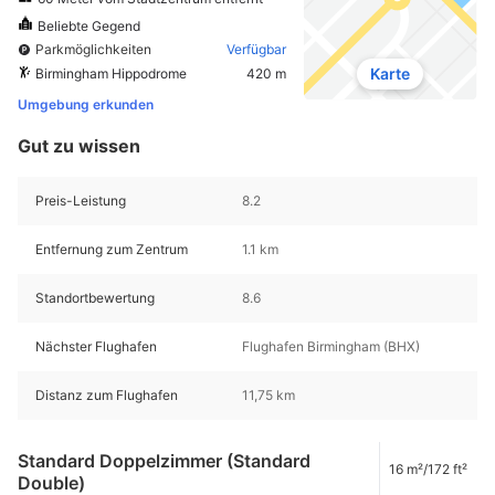
Beliebte Gegend
Parkmöglichkeiten
Verfügbar
Karte
Birmingham Hippodrome
420 m
Umgebung erkunden
Gut zu wissen
Preis-Leistung
8.2
Entfernung zum Zentrum
1.1 km
Standortbewertung
8.6
Nächster Flughafen
Flughafen Birmingham (BHX)
Distanz zum Flughafen
11,75 km
Standard Doppelzimmer (Standard
16 m²/172 ft²
Double)