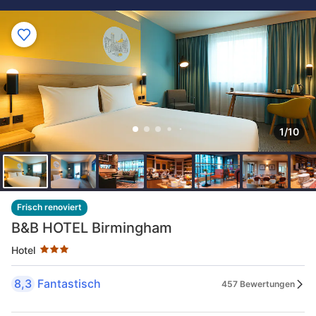
1/10
Sternekategorie: 3 Sterne
Frisch renoviert
B&B HOTEL Birmingham
Hotel
8,3
Fantastisch
457 Bewertungen