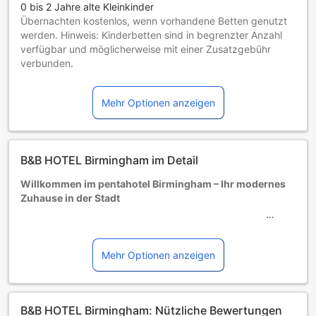
0 bis 2 Jahre alte Kleinkinder
Übernachten kostenlos, wenn vorhandene Betten genutzt
werden. Hinweis: Kinderbetten sind in begrenzter Anzahl
verfügbar und möglicherweise mit einer Zusatzgebühr
verbunden.
Kinder von 3 bis einschließlich 12 Jahren
Übernachtung gratis, wenn das Kind ein vorhandenes Bett
Mehr Optionen anzeigen
benutzt.
Gäste ab 13 Jahren gelten als Erwachsene
Die Verfügbarkeit von Zustellbetten hängt von der
Zimmerkategorie ab. Weitere Informationen entnehmen Sie
B&B HOTEL Birmingham im Detail
bitte der jeweiligen Zimmerbelegung.
Bei Buchung von mehr als 5 Zimmern könnten andere
Willkommen im pentahotel Birmingham – Ihr modernes
Buchungsbestimmungen gelten und zusätzliche Gebühren
Zuhause in der Stadt
anfallen.
Das pentahotel Birmingham, ein stilvolles 3-Sterne-Hotel,
wurde im Jahr 2009 eröffnet und bietet seinen Gästen eine
perfekte Mischung aus modernem Komfort und urbanem
Mehr Optionen anzeigen
Flair. Nach einer umfassenden Renovierung im Jahr 2014
erstrahlt das Hotel in neuem Glanz und lädt Reisende ein,
die pulsierende Stadt Birmingham zu erkunden. Mit einer
B&B HOTEL Birmingham: Nützliche Bewertungen
idealen Lage nur 1,1 km vom Stadtzentrum entfernt, ist das