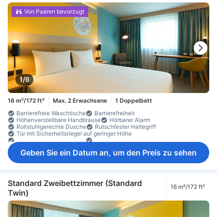
Von Paaren bevorzugt
1/6
16 m²/172 ft²
Max. 2 Erwachsene
1 Doppelbett
Barrierefreie Waschtische
Barrierefreiheit
Höhenverstellbare Handbrause
Hörbarer Alarm
Rollstuhlgerechte Dusche
Rutschfester Haltegriff
Tür mit Sicherheitsriegel auf geringer Höhe
Türspion in geringer Höhe
TV mit Nahaufnahme für Sehbehinderte
Dusche
Föhn
Handtücher
Hygieneartikel
Geben Sie ein Datum an, um den Preis zu sehen
Sitzmöglichkeit in der Dusche
Spiegel
WC (barrierefrei)
Fernseher
Flachbild-TV
Gratis-WLAN
Internetzugang (drahtlos)
Leselampe
Bettwäsche
Heizung
Klimaanlage
Schalldämmung
Vorhänge zur Verdunkelung
Instantkaffee (gratis)
Tee (gratis)
Tee- und Kaffeezubereiter
Standard Zweibettzimmer (Standard
16 m²/172 ft²
Wasserkocher
Arbeitsplatz (Laptop-freundlich)
Fenster
Twin)
Obere Etage
Schreibtisch
Sitzecke
Teppichboden
Untere Etage
Zimmer mit Verbindungstür verfügbar
Kleiderschrank
Wäscheständer
Haustiere im Zimmer erlaubt
Individuelle Klimaanlage
Nichtraucher
Rauchmelder