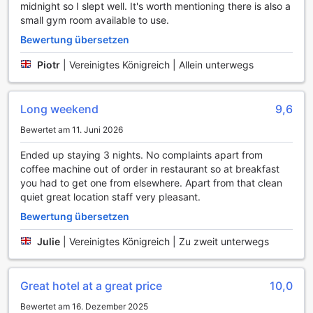
Zimmer zu bestellen, wann immer Ihnen danach ist.
midnight so I slept well. It's worth mentioning there is also a
Darüber hinaus stehen Ihnen in allen Zimmern kostenloses
small gym room available to use.
WLAN sowie in den öffentlichen Bereichen des Hotels zur
Bewertung übersetzen
Verfügung, sodass Sie jederzeit mit Ihren Lieben in Kontakt
bleiben oder geschäftliche Angelegenheiten erledigen
Piotr
|
Vereinigtes Königreich | Allein unterwegs
können.
Für zusätzlichen Komfort sorgt der tägliche
Reinigungsservice, der sicherstellt, dass Ihr Zimmer stets
Long weekend
9,6
frisch und einladend ist. Die Gepäckaufbewahrung und die
Bewertet am 11. Juni 2026
Sicherheitsboxen bieten Ihnen die Möglichkeit, Ihre
Wertsachen sicher zu verstauen, während Sie die
Ended up staying 3 nights. No complaints apart from
Umgebung erkunden. Und nach einem langen Tag können
coffee machine out of order in restaurant so at breakfast
Sie sich am Kamin entspannen und die gemütliche
you had to get one from elsewhere. Apart from that clean
Atmosphäre des Hotels genießen – ein perfekter Ort, um
quiet great location staff very pleasant.
den Abend ausklingen zu lassen.
Bewertung übersetzen
Transportmöglichkeiten im pentahotel Birmingham
Julie
|
Vereinigtes Königreich | Zu zweit unterwegs
Das pentahotel Birmingham bietet seinen Gästen eine
Vielzahl an erstklassigen Transportmöglichkeiten, die den
Great hotel at a great price
10,0
Aufenthalt in der pulsierenden Stadt noch angenehmer
gestalten. Mit einem hauseigenen Parkplatz, der direkt vor
Bewertet am 16. Dezember 2025