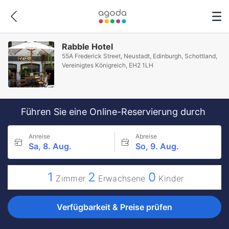
Rabble Hotel
55A Frederick Street, Neustadt, Edinburgh, Schottland,
Vereinigtes Königreich, EH2 1LH
Führen Sie eine Online-Reservierung durch
Anreise
Abreise
Sa, 8. Aug.
So, 9. Aug.
1
2
0
Zimmer
Erwachsene
Kinder
Verfügbarkeit & Preise prüfen