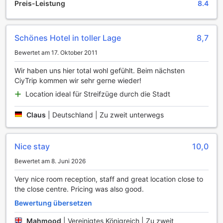
Preis-Leistung
8.4
von erfahrenen Barkeepern mit Leidenschaft zubereitet
werden. Die stilvolle Atmosphäre der Bar wird durch
modernes Design und gemütliche Sitzgelegenheiten
ergänzt, sodass Sie sich sofort wohlfühlen und den Alltag
Schönes Hotel in toller Lage
8,7
hinter sich lassen können.
Bewertet am 17. Oktober 2011
Die Bar des Rabble Hotels ist nicht nur ein Ort zum Trinken,
sondern auch ein Zentrum für Unterhaltung. Regelmäßige
Wir haben uns hier total wohl gefühlt. Beim nächsten
Live-Musik-Events und Themenabende sorgen für eine
CiyTrip kommen wir sehr gerne wieder!
lebendige Stimmung und bieten den Gästen die
Möglichkeit, neue Bekanntschaften zu schließen. Ob Sie
Location ideal für Streifzüge durch die Stadt
einen ruhigen Abend mit Freunden verbringen oder das
pulsierende Nachtleben von Edinburgh erleben möchten,
Claus
|
Deutschland | Zu zweit unterwegs
die Bar des Rabble Hotels ist der ideale Ausgangspunkt für
unvergessliche Erlebnisse.
Nice stay
10,0
Komfortable Annehmlichkeiten im Rabble Hotel
Bewertet am 8. Juni 2026
Das Rabble Hotel in Edinburgh bietet seinen Gästen eine
Very nice room reception, staff and great location close to
Vielzahl von praktischen Annehmlichkeiten, die den
the close centre. Pricing was also good.
Aufenthalt so angenehm wie möglich gestalten. Der
Wäscheservice sorgt dafür, dass Sie immer frisch
Bewertung übersetzen
gekleidete Kleidung zur Verfügung haben, während der
Mahmood
|
Vereinigtes Königreich | Zu zweit
Zimmerservice Ihnen die Möglichkeit bietet, köstliche