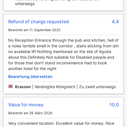
unterwegs
Gerichte direkt in Ihrem Zimmer zu genießen. So können
Sie sich nach einem langen Tag in der Stadt entspannt
zurücklehnen und die kulinarischen Köstlichkeiten des
Refund of charge requested
4,4
Hotels genießen.
Darüber hinaus steht Ihnen in den öffentlichen Bereichen
Bewertet am 11. September 2025
des Hotels kostenloses WLAN zur Verfügung, sodass Sie
jederzeit mit Freunden und Familie in Kontakt bleiben oder
No Reception Entrance through the pub and kitchen, hell of
Ihre Reisepläne im Internet überprüfen können. Auch in den
a noise terrible smell in the corridor , stairs sticking from dirt
Zimmern genießen Sie kostenfreies WLAN, was besonders
no available lift Nothing mentioned on the site of Agoda
praktisch ist, wenn Sie geschäftlich unterwegs sind oder
about this Definitely Not suitable for Disabled people and
einfach nur Ihre Lieblingsserie streamen möchten. Die
for those that don't stand inconvenience Had to book
Gepäckaufbewahrung sorgt dafür, dass Sie Ihr Gepäck
another hotel for the night
sicher verstauen können, während Sie die Stadt erkunden,
Bewertung übersetzen
und der tägliche Reinigungsservice garantiert, dass Ihr
Zimmer stets sauber und einladend ist. Im Rabble Hotel
Krassen
|
Vereinigtes Königreich | Zu zweit unterwegs
erleben Sie eine perfekte Kombination aus Komfort und
Bequemlichkeit.
Value for money
10,0
Transportmöglichkeiten im Rabble Hotel
Bewertet am 28. März 2026
Das Rabble Hotel in Edinburgh bietet seinen Gästen eine
Very convenient location. Excellent value for money. Nice
Vielzahl von Transportmöglichkeiten, die den Aufenthalt so