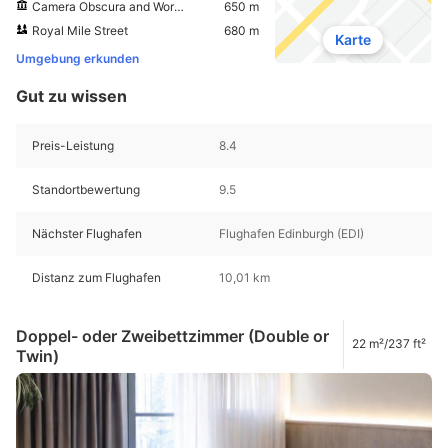
Camera Obscura and World of Illusions
650 m
Royal Mile Street
680 m
Karte
Umgebung erkunden
Gut zu wissen
Preis-Leistung
8.4
Standortbewertung
9.5
Nächster Flughafen
Flughafen Edinburgh (EDI)
Distanz zum Flughafen
10,01 km
Doppel- oder Zweibettzimmer (Double or
22 m²/237 ft²
Twin)