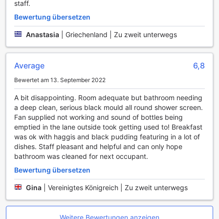
staff.
angenehm wie möglich gestalten. Mit einem effizienten
Shuttle-Service können Sie die wichtigsten
Bewertung übersetzen
Sehenswürdigkeiten der Stadt bequem erreichen, ohne
Anastasia
|
Griechenland | Zu zweit unterwegs
sich um die Verkehrsbedingungen oder das Parken
kümmern zu müssen. Dieser Service sorgt dafür, dass Sie
stressfrei zu den Attraktionen gelangen und die Schönheit
von Edinburgh in vollen Zügen genießen können.
Average
6,8
Darüber hinaus bietet das Hotel einen praktischen
Bewertet am 13. September 2022
Ticketservice, der es Ihnen ermöglicht, Eintrittskarten für
verschiedene Touren und Veranstaltungen in der
A bit disappointing. Room adequate but bathroom needing
Umgebung zu buchen. So sparen Sie Zeit und können sich
a deep clean, serious black mould all round shower screen.
auf das Wesentliche konzentrieren: das Erleben der
Fan supplied not working and sound of bottles being
kulturellen Schätze und der faszinierenden Geschichte
emptied in the lane outside took getting used to! Breakfast
Edinburghs. Egal, ob Sie an geführten Stadttouren oder
was ok with haggis and black pudding featuring in a lot of
speziellen Veranstaltungen interessiert sind, das Rabble
dishes. Staff pleasant and helpful and can only hope
Hotel sorgt dafür, dass Sie alles, was Sie brauchen, direkt
bathroom was cleaned for next occupant.
zur Hand haben.
Bewertung übersetzen
Zimmerausstattung im Rabble Hotel: Komfort und Stil
Gina
|
Vereinigtes Königreich | Zu zweit unterwegs
vereint
Im Rabble Hotel in Edinburgh erwartet Sie eine
Weitere Bewertungen anzeigen