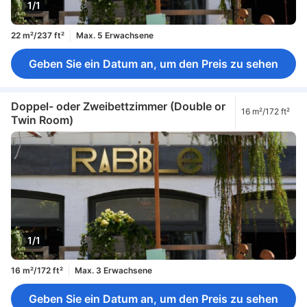
1/1
22 m²/237 ft²
Max. 5 Erwachsene
Geben Sie ein Datum an, um den Preis zu sehen
Doppel- oder Zweibettzimmer (Double or
16 m²/172 ft²
Twin Room)
1/1
16 m²/172 ft²
Max. 3 Erwachsene
Geben Sie ein Datum an, um den Preis zu sehen