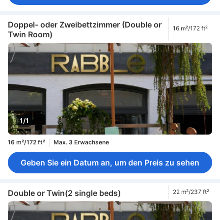
Doppel- oder Zweibettzimmer (Double or
16 m²/172 ft²
Twin Room)
1/1
16 m²/172 ft²
Max. 3 Erwachsene
Geben Sie ein Datum an, um den Preis zu sehen
Double or Twin(2 single beds)
22 m²/237 ft²