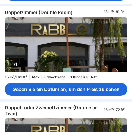
Doppelzimmer (Double Room)
15 m²/161 ft²
1/1
15 m²/161 ft²
Max. 3 Erwachsene
1 Kingsize-Bett
Geben Sie ein Datum an, um den Preis zu sehen
Doppel- oder Zweibettzimmer (Double or
16 m²/172 ft²
Twin)