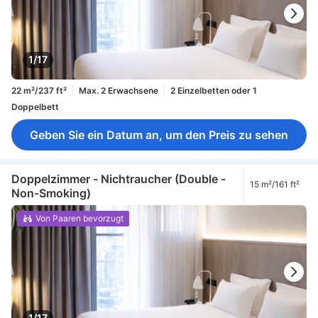
1/17
22 m²/237 ft²
Max. 2 Erwachsene
2 Einzelbetten oder 1
Doppelbett
Geben Sie ein Datum an, um den Preis zu sehen
Doppelzimmer - Nichtraucher (Double -
15 m²/161 ft²
Non-Smoking)
Von Paaren bevorzugt
1/17