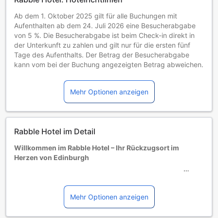
Ab dem 1. Oktober 2025 gilt für alle Buchungen mit
Aufenthalten ab dem 24. Juli 2026 eine Besucherabgabe
von 5 %. Die Besucherabgabe ist beim Check-in direkt in
der Unterkunft zu zahlen und gilt nur für die ersten fünf
Tage des Aufenthalts. Der Betrag der Besucherabgabe
kann vom bei der Buchung angezeigten Betrag abweichen.
Kinder und Zustellbetten
0 bis 3 Jahre alte Kleinkinder
Mehr Optionen anzeigen
Übernachten kostenlos, wenn vorhandene Betten genutzt
werden. Hinweis: Kinderbetten sind in begrenzter Anzahl
verfügbar und möglicherweise mit einer Zusatzgebühr
verbunden.
Rabble Hotel im Detail
Kinder von 4 bis einschließlich 5 Jahren
Übernachtung gratis, wenn das Kind ein vorhandenes Bett
Willkommen im Rabble Hotel – Ihr Rückzugsort im
benutzt.
Herzen von Edinburgh
Gäste ab 6 Jahren gelten als Erwachsene
Die Verfügbarkeit von Zustellbetten hängt von der
Entdecken Sie das charmante Rabble Hotel, ein
Zimmerkategorie ab. Weitere Informationen entnehmen Sie
einladendes 3-Sterne-Hotel im Herzen von Edinburgh,
bitte der jeweiligen Zimmerbelegung.
Vereinigtes Königreich. Mit nur 10 stilvoll eingerichteten
Mehr Optionen anzeigen
Bei Buchung von mehr als 5 Zimmern könnten andere
Zimmern bietet das Hotel eine intime und persönliche
Buchungsbestimmungen gelten und zusätzliche Gebühren
Atmosphäre, die ideal für Reisende ist, die eine ruhige